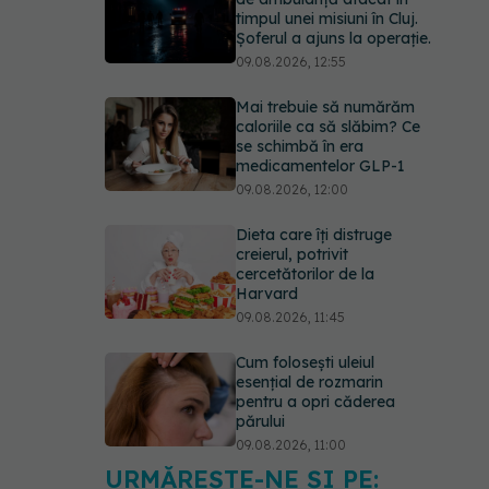
timpul unei misiuni în Cluj.
Șoferul a ajuns la operație.
09.08.2026, 12:55
Mai trebuie să numărăm
caloriile ca să slăbim? Ce
se schimbă în era
medicamentelor GLP-1
09.08.2026, 12:00
Dieta care îți distruge
creierul, potrivit
cercetătorilor de la
Harvard
09.08.2026, 11:45
Cum folosești uleiul
esențial de rozmarin
pentru a opri căderea
părului
09.08.2026, 11:00
URMĂREȘTE-NE ȘI PE: