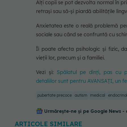
Alți copii se pot dezvolta normal în pr
retrași sau să-și piardă abilitățile lin
Anxietatea este o reală problemă pent
sociale sau când se confruntă cu schi
Îi poate afecta psihologic și fizic, 
vieții lor, precum și a familiei.
Vezi și:
Spălatul pe dinți, pas cu 
detaliilor sunt pentru AVANSAȚI, un fel
pubertate precoce
autism
medical
endocrino
Urmărește-ne și pe Google News - 
ARTICOLE SIMILARE