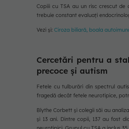
Copiii cu TSA au un risc crescut de a
trebuie constant evaluați endocrinolog
Vezi și:
Ciroza biliară, boala autoimu
Cercetări pentru a sta
precoce și autism
Fetele cu tulburări din spectrul auti
fragedă decât fetele neurotipice, potr
Blythe Corbett și colegii săi au analiz
și 13 ani. Dintre copii, 137 au fost 
neurotipici. Grupul cu TSA a inclus 35