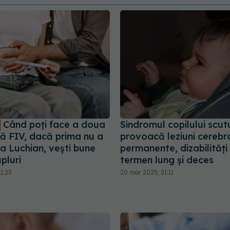
Când poți face a doua
Sindromul copilului scut
ă FIV, dacă prima nu a
provoacă leziuni cerebr
cia Luchian, vești bune
permanente, dizabilități
pluri
termen lung și deces
1:23
20 mar 2025, 21:11