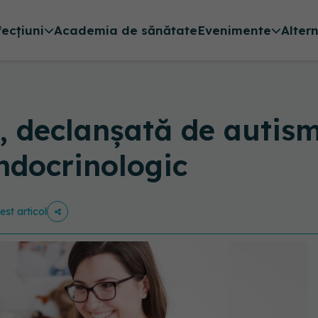
fecțiuni
Academia de sănătate
Evenimente
Alter
 declanșată de autism
ndocrinologic
est articol