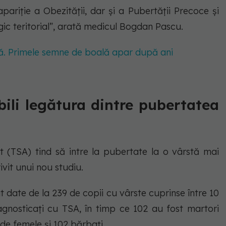
pariție a Obezității, dar și a Pubertății Precoce și
ic teritorial”, arată medicul Bogdan Pascu.
nă. Primele semne de boală apar după ani
bili legătura dintre pubertatea
st (TSA) tind să intre la pubertate la o vârstă mai
ivit unui nou studiu.
at date de la 239 de copii cu vârste cuprinse între 10
diagnosticați cu TSA, în timp ce 102 au fost martori
 de femele și 102 bărbați.