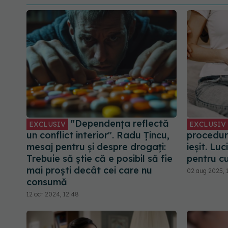
"Dependența reflectă
EXCLUSIV
EXCLUSIV
un conflict interior". Radu Țincu,
procedur
mesaj pentru și despre drogați:
ieșit. Lu
Trebuie să știe că e posibil să fie
pentru cu
mai proști decât cei care nu
02 aug 2025, 1
consumă
12 oct 2024, 12:48