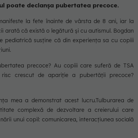
smul poate declanșa pubertatea precoce.
nifeste la fete înainte de vârsta de 8 ani, iar la
cii arată că există o legătură și cu autismul. Bogdan
e pediatrică susține că din experiența sa cu copiii
iuni.
pubertatea precoce? Au copiii care suferă de TSA
risc crescut de apariție a pubertății precoce?
iența mea a demonstrat acest lucru.Tulburarea de
ititate complexă de dezvoltare a creierului care
onării unui copil: comunicarea, interacțiunea socială