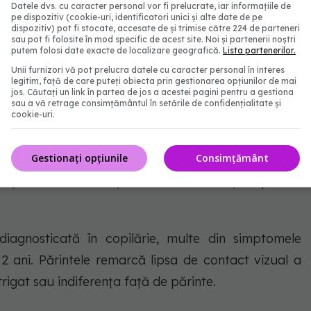
Datele dvs. cu caracter personal vor fi prelucrate, iar informațiile de
pe dispozitiv (cookie-uri, identificatori unici și alte date de pe
) este o dizabilitate complexă de dezvoltare a
dispozitiv) pot fi stocate, accesate de și trimise către 224 de parteneri
sau pot fi folosite în mod specific de acest site. Noi și partenerii noștri
ncipale ale funcționării unui copil: comunicarea,
putem folosi date exacte de localizare geografică.
Lista partenerilor.
ul.
Unii furnizori vă pot prelucra datele cu caracter personal în interes
legitim, față de care puteți obiecta prin gestionarea opțiunilor de mai
jos. Căutați un link în partea de jos a acestei pagini pentru a gestiona
i controlul bolilor (CDC) din Statele Unite, unul din
sau a vă retrage consimțământul în setările de confidențialitate și
cookie-uri.
Gestionați opțiunile
Consimțământ
tă la băieți, iar multe fete prezinte simptome mai
eștia. Este o afecțiune care se menține pe tot
diagnosticată în copilărie, multe din simptomele
 2 ani. Părintele remarcă lipsa de contact vizual a
trigat sau indiferența față de părinte.