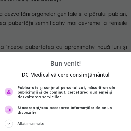
dezvoltării organelor genitale și a părului pubian,
rea pubertății semnificativ mai devreme la femeile
 a începe pubertatea cu aproximativ nouă luni și
urotipice. În plus, fetele cu TSA au avut un debut
Bun venit!
ele neurotipice”, arată
autism.org.
DC Medical vă cere consimțământul
Publicitate și conținut personalizat, măsurători ale
e provoacă epilepsie sau retard mental. Dorobăț:
publicității și de conținut, cercetarea audienței și
dezvoltarea serviciilor
mai gazdă
Stocarea și/sau accesarea informațiilor de pe un
dispozitiv
ismul
Aflați mai multe