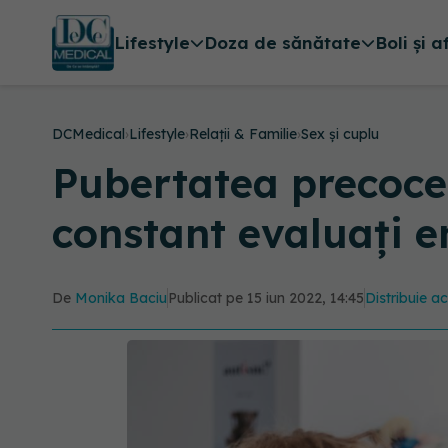
Lifestyle
Doza de sănătate
Boli și a
DCMedical
›
Lifestyle
›
Relații & Familie
›
Sex și cuplu
Pubertatea precoce,
constant evaluați e
De
Monika Baciu
Publicat pe 15 iun 2022, 14:45
Distribuie ac