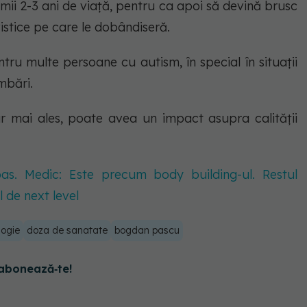
imii 2-3 ani de viață, pentru ca apoi să devină brusc
gvistice pe care le dobândiseră.
ru multe persoane cu autism, în special în situații
mbări.
dar mai ales, poate avea un impact asupra calității
pas. Medic: Este precum body building-ul. Restul
 de next level
logie
doza de sanatate
bogdan pascu
abonează‑te!