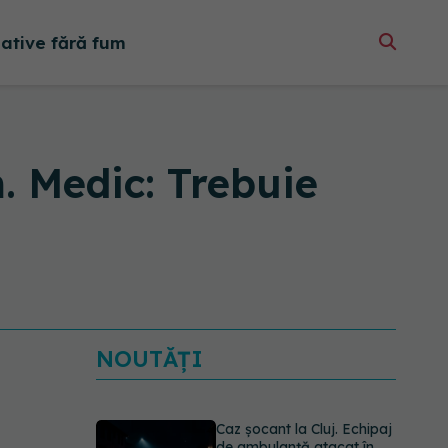
native fără fum
. Medic: Trebuie
NOUTĂȚI
Caz șocant la Cluj. Echipaj
de ambulanță atacat în