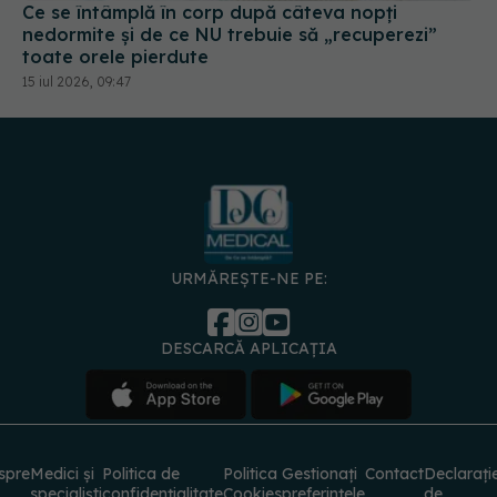
Ce se întâmplă în corp după câteva nopți
nedormite și de ce NU trebuie să „recuperezi”
toate orele pierdute
15 iul 2026, 09:47
URMĂREȘTE-NE PE:
DESCARCĂ APLICAȚIA
spre
Medici și
Politica de
Politica
Gestionați
Contact
Declarați
specialiști
confidențialitate
Cookies
preferințele
de