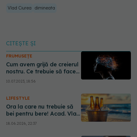
Vlad Ciurea
dimineata
CITEȘTE ȘI
FRUMUSEȚE
Cum avem grijă de creierul
nostru. Ce trebuie să facem
peste zi. Vlad Ciurea: Prima
10.07.2023, 18:56
dată trebuie să bem apă,
nu cafea. Pornește creierul.
LIFESTYLE
În jurul orei 19:00 este bine
să oprești activitatea
Ora la care nu trebuie să
bei pentru bere! Acad. Vlad
Ciurea spune clar când
18.06.2026, 22:37
devine alcoolul un dușman
de moarte pe timp de vară