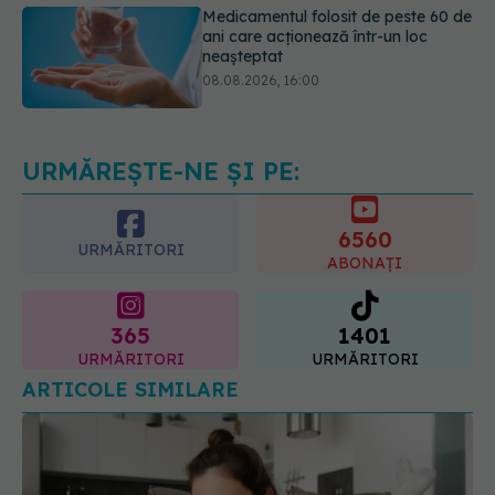
08.08.2026, 16:00
Transpirații nocturne: semnul ignorat
care poate ascunde probleme
serioase de sănătate
08.08.2026, 20:00
URMĂREȘTE-NE ȘI PE:
6560
URMĂRITORI
ABONAȚI
365
1401
URMĂRITORI
URMĂRITORI
ARTICOLE SIMILARE