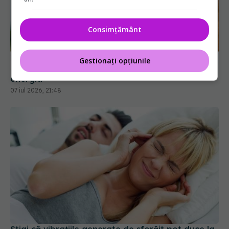
Consimțământ
Începe-ți ziua cu o căpșună și alte 14 obiceiuri
Gestionați opțiunile
care îți pot schimba starea de spirit, somnul și
energia
07 iul 2026, 21:48