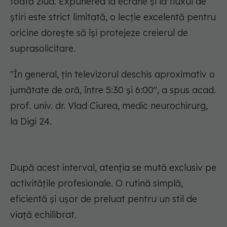
toată ziua. Expunerea la ecrane și la fluxul de
știri este strict limitată, o lecție excelentă pentru
oricine dorește să își protejeze creierul de
suprasolicitare.
"În general, țin televizorul deschis aproximativ o
jumătate de oră, între 5:30 și 6:00"
, a spus acad.
prof. univ. dr. Vlad Ciurea, medic neurochirurg,
la Digi 24.
După acest interval, atenția se mută exclusiv pe
activitățile profesionale. O rutină simplă,
eficientă și ușor de preluat pentru un stil de
viață echilibrat.