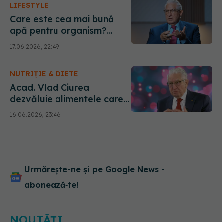
LIFESTYLE
Care este cea mai bună
apă pentru organism?
Acad. Vlad Ciurea
17.06.2026, 22:49
dezvăluie lichidul ideal
pentru hidratare
NUTRIȚIE & DIETE
Acad. Vlad Ciurea
dezvăluie alimentele care
ne mențin mintea brici vara
16.06.2026, 23:46
Urmărește-ne și pe Google News -
abonează‑te!
NOUTĂȚI