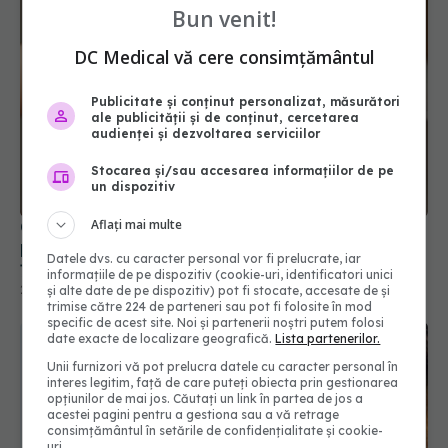
Bun venit!
DC Medical vă cere consimțământul
Publicitate și conținut personalizat, măsurători
ale publicității și de conținut, cercetarea
audienței și dezvoltarea serviciilor
Stocarea și/sau accesarea informațiilor de pe
un dispozitiv
Aflați mai multe
Obiceiul banal care poate afecta sănătatea
părului. Ce spun dermatologii despre prosopul
Datele dvs. cu caracter personal vor fi prelucrate, iar
ținut pe cap
informațiile de pe dispozitiv (cookie-uri, identificatori unici
28 iun 2026, 11:00
și alte date de pe dispozitiv) pot fi stocate, accesate de și
trimise către 224 de parteneri sau pot fi folosite în mod
specific de acest site. Noi și partenerii noștri putem folosi
date exacte de localizare geografică.
Lista partenerilor.
Unii furnizori vă pot prelucra datele cu caracter personal în
interes legitim, față de care puteți obiecta prin gestionarea
opțiunilor de mai jos. Căutați un link în partea de jos a
acestei pagini pentru a gestiona sau a vă retrage
consimțământul în setările de confidențialitate și cookie-
uri.