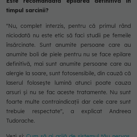
Este recomandată epilarea definitivă în
timpul sarcinii?
"Nu, complet interzis, pentru că primul rând
niciodată nu este etic să faci studii pe femeile
însărcinate. Sunt anumite persoane care au
anumite boli de piele pentru nu se face epilare
definitivă, mai sunt anumite persoane care au
alergie la soare, sunt fotosensibile, din cauză că
laserul folosește lumină atunci poate cauza
arsuri și nu se fac aceste tratamente. Nu sunt
foarte multe contraindicații dar cele care sunt
trebuie respectate", a explicat Andreea
Tudorache.
Vezi și:
Cum să ai grijă de sistemul tău nervos.