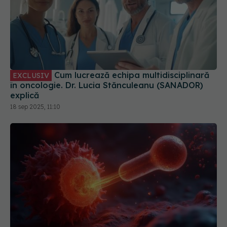
Cum lucrează echipa multidisciplinară
EXCLUSIV
în oncologie. Dr. Lucia Stănculeanu (SANADOR)
explică
18 sep 2025, 11:10
Așa se tratează cancerul! Țintește direct locul
unde a fost tumora
12 iul 2025, 11:57