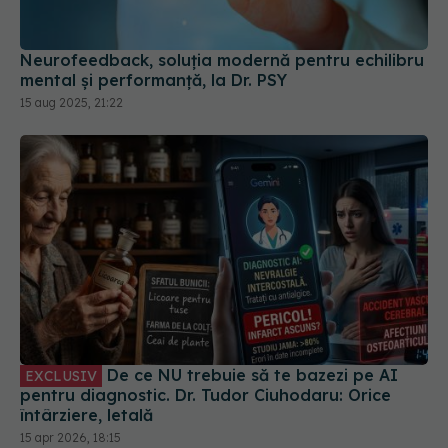
15 aug 2025, 21:22
De ce NU trebuie să te bazezi pe AI
EXCLUSIV
pentru diagnostic. Dr. Tudor Ciuhodaru: Orice
întârziere, letală
15 apr 2026, 18:15