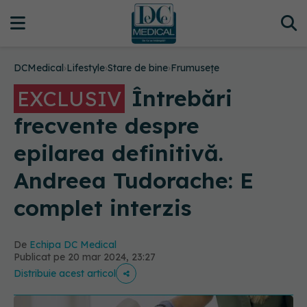
DCMedical
›
Lifestyle
›
Stare de bine
›
Frumusețe
Întrebări
EXCLUSIV
frecvente despre
epilarea definitivă.
Andreea Tudorache: E
complet interzis
De
Echipa DC Medical
Publicat pe 20 mar 2024, 23:27
Distribuie acest articol