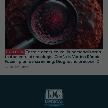
Testele genetice, rol în personalizarea
EXCLUSIV
tratamentului oncologic. Conf. dr. Viorica Rădoi:
Facem plan de screening. Diagnostic precoce. Dr.
Eduard Dănăilă: Sunt gratuite
29 iun 2025, 18:01
URMĂREȘTE-NE PE:
DESCARCĂ APLICAȚIA