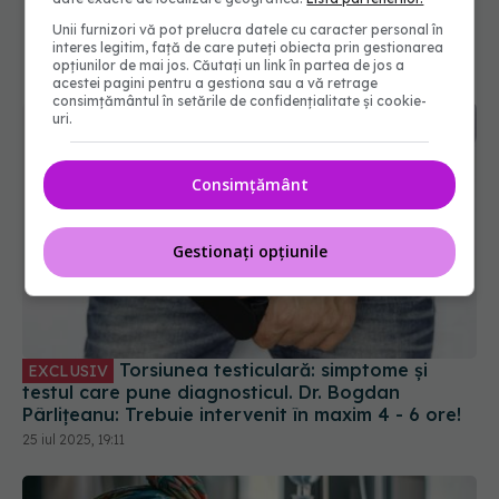
Unii furnizori vă pot prelucra datele cu caracter personal în
interes legitim, față de care puteți obiecta prin gestionarea
opțiunilor de mai jos. Căutați un link în partea de jos a
acestei pagini pentru a gestiona sau a vă retrage
consimțământul în setările de confidențialitate și cookie-
uri.
Consimțământ
Gestionați opțiunile
Torsiunea testiculară: simptome și
EXCLUSIV
testul care pune diagnosticul. Dr. Bogdan
Pârlițeanu: Trebuie intervenit în maxim 4 - 6 ore!
25 iul 2025, 19:11