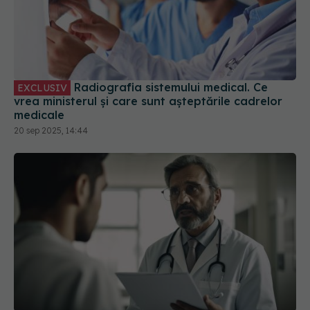
Radiografia sistemului medical. Ce
EXCLUSIV
vrea ministerul și care sunt așteptările cadrelor
medicale
20 sep 2025, 14:44
Pacienții, acces mai facil la tratament.
EXCLUSIV
Radu Gănescu: Să schimbăm paradigma
13 iun 2025, 16:06