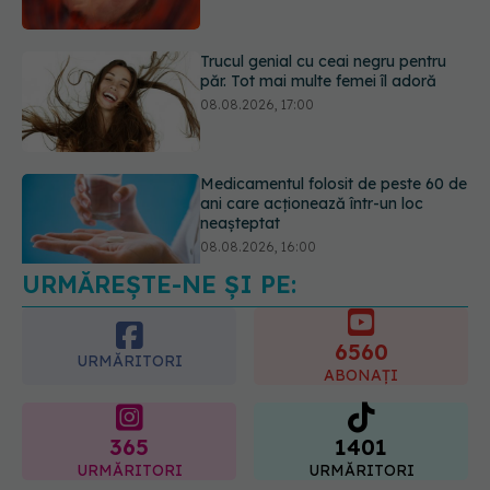
Medicamentul folosit de peste 60 de
ani care acționează într-un loc
neașteptat
08.08.2026, 16:00
URMĂREȘTE-NE ȘI PE:
Transpirații nocturne: semnul ignorat
care poate ascunde probleme
serioase de sănătate
6560
08.08.2026, 20:00
URMĂRITORI
ABONAȚI
365
1401
URMĂRITORI
URMĂRITORI
ARTICOLE SIMILARE