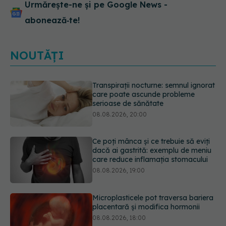
Urmărește-ne și pe Google News -
abonează‑te!
NOUTĂȚI
Ce poți mânca și ce trebuie să eviți
dacă ai gastrită: exemplu de meniu
care reduce inflamația stomacului
08.08.2026, 19:00
Microplasticele pot traversa bariera
placentară și modifica hormonii
08.08.2026, 18:00
Trucul genial cu ceai negru pentru
păr. Tot mai multe femei îl adoră
08.08.2026, 17:00