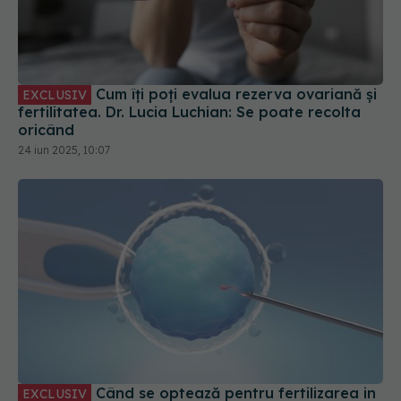
Cum îți poți evalua rezerva ovariană și
EXCLUSIV
fertilitatea. Dr. Lucia Luchian: Se poate recolta
oricând
24 iun 2025, 10:07
Când se optează pentru fertilizarea in
EXCLUSIV
vitro în locul inseminării artificiale. Dr. Lucia
Luchian: Șanse de reușită diferite
26 iun 2025, 08:24