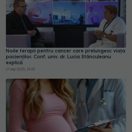
Noile terapii pentru cancer care prelungesc viața
pacienților. Conf. univ. dr. Lucia Stănculeanu
explică
17 sep 2025, 19:25
Cum să monitorizezi tensiunea în
EXCLUSIV
sarcină, pe săptămâni. Dr. Ingrid Gheorghe