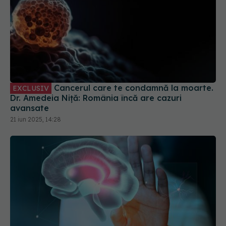
Cancerul care te condamnă la moarte.
EXCLUSIV
Dr. Amedeia Niță: România încă are cazuri
avansate
21 iun 2025, 14:28
Neurofeedback, soluția modernă pentru echilibru
mental și performanță, la Dr. PSY