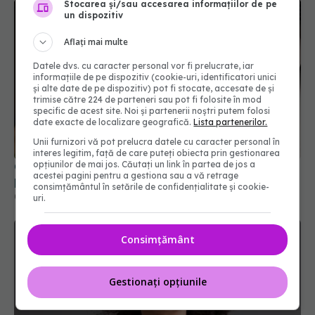
Stocarea și/sau accesarea informațiilor de pe
un dispozitiv
Aflați mai multe
Datele dvs. cu caracter personal vor fi prelucrate, iar
informațiile de pe dispozitiv (cookie-uri, identificatori unici
și alte date de pe dispozitiv) pot fi stocate, accesate de și
trimise către 224 de parteneri sau pot fi folosite în mod
specific de acest site. Noi și partenerii noștri putem folosi
date exacte de localizare geografică.
Lista partenerilor.
Unii furnizori vă pot prelucra datele cu caracter personal în
interes legitim, față de care puteți obiecta prin gestionarea
opțiunilor de mai jos. Căutați un link în partea de jos a
Ce înseamnă secundele afișate pe lampa LED
acestei pagini pentru a gestiona sau a vă retrage
pentru unghii
consimțământul în setările de confidențialitate și cookie-
08 mar 2026, 10:11
uri.
Consimțământ
Gestionați opțiunile