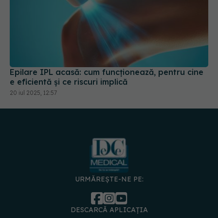
Epilare IPL acasă: cum funcționează, pentru cine
e eficientă și ce riscuri implică
20 iul 2025, 12:57
URMĂREȘTE-NE PE:
DESCARCĂ APLICAȚIA