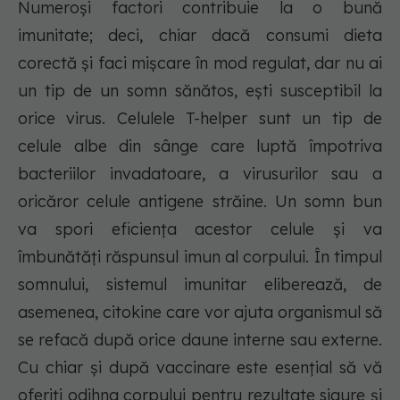
Numeroși factori contribuie la o bună
imunitate; deci, chiar dacă consumi dieta
corectă și faci mișcare în mod regulat, dar nu ai
un tip de un somn sănătos, ești susceptibil la
orice virus. Celulele T-helper sunt un tip de
celule albe din sânge care luptă împotriva
bacteriilor invadatoare, a virusurilor sau a
oricăror celule antigene străine. Un somn bun
va spori eficiența acestor celule și va
îmbunătăți răspunsul imun al corpului. În timpul
somnului, sistemul imunitar eliberează, de
asemenea, citokine care vor ajuta organismul să
se refacă după orice daune interne sau externe.
Cu chiar și după vaccinare este esențial să vă
oferiți odihna corpului pentru rezultate sigure și