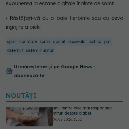
expunerea la ecrane digitale înainte de somn.
• Răsfățați-vă cu o baie fierbinte sau cu ceva
îngrijire a pielii!
sport
sanatate
somn
dormit
oboseala
odihna
pat
asternut
sistem inunitar
Urmărește-ne și pe Google News -
abonează‑te!
NOUTĂȚI
EXCLUSIV
Tratamentul modern al
cancerelor ginecologice. Dr. Sorin
Bogdan (SANADOR), la DC Medical