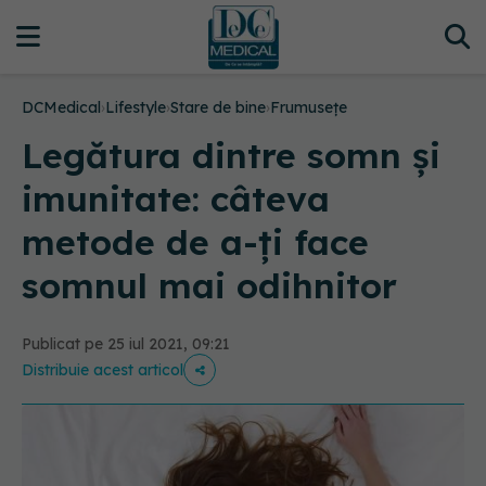
DCMedical
›
Lifestyle
›
Stare de bine
›
Frumusețe
Legătura dintre somn și
imunitate: câteva
metode de a-ți face
somnul mai odihnitor
Publicat pe 25 iul 2021, 09:21
Distribuie acest articol