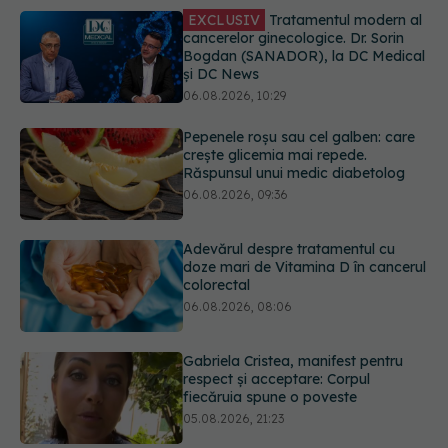
și DC News
06.08.2026, 10:29
Pepenele roșu sau cel galben: care
crește glicemia mai repede.
Răspunsul unui medic diabetolog
06.08.2026, 09:36
Adevărul despre tratamentul cu
doze mari de Vitamina D în cancerul
colorectal
06.08.2026, 08:06
Gabriela Cristea, manifest pentru
respect și acceptare: Corpul
fiecăruia spune o poveste
05.08.2026, 21:23
Medicii de la Fundeni demontează
unul dintre cele mai răspândite
mituri despre diabet