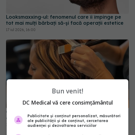
Looksmaxxing-ul: fenomenul care îi împinge pe
tot mai mulți bărbați să-și facă operații estetice
17 iul 2026, 16:00
Bun venit!
DC Medical vă cere consimțământul
Cele mai bune nuanțe de păr care ascund firele
Publicitate și conținut personalizat, măsurători
albe
ale publicității și de conținut, cercetarea
26 oct 2025, 11:51
audienței și dezvoltarea serviciilor