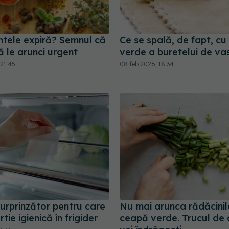
tele expiră? Semnul că
Ce se spală, de fapt, cu
ă le arunci urgent
verde a buretelui de va
21:45
08 feb 2026, 18:34
urprinzător pentru care
Nu mai arunca rădăcinil
ârtie igienică în frigider
ceapă verde. Trucul de 