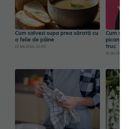
Cum salvezi supa prea sărată cu
Cum se 
o felie de pâine
picantă. 
truc
10 feb 2026, 20:00
01 ian 2026, 1