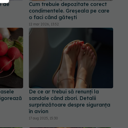
e de
Cum trebuie depozitate corect
condimentele. Greșeala pe care
o faci când gătești
12 mar 2026, 13:52
oasele
De ce ar trebui să renunți la
vigorează
sandale când zbori. Detalii
surprinzătoare despre siguranța
în avion
17 aug 2025, 15:30