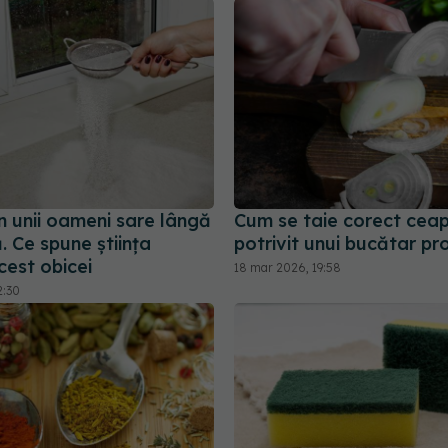
n unii oameni sare lângă
Cum se taie corect cea
. Ce spune știința
potrivit unui bucătar pro
cest obicei
18 mar 2026, 19:58
2:30