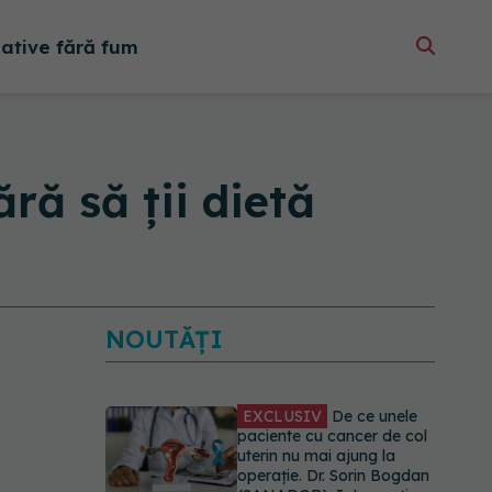
native fără fum
ără să ții dietă
NOUTĂȚI
EXCLUSIV
De ce unele
paciente cu cancer de col
uterin nu mai ajung la
operație. Dr. Sorin Bogdan