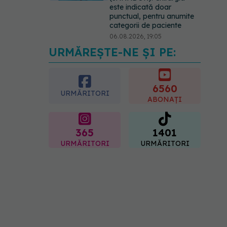
este indicată doar
punctual, pentru anumite
categorii de paciente
06.08.2026, 19:05
URMĂREȘTE-NE ȘI PE:
EXCLUSIV
Brahiterapie
vs radioterapie externă în
cancerul ginecologic. Dr.
Sorin Bogdan (SANADOR)
6560
URMĂRITORI
explică diferența și cum
ABONAȚI
acționează tratamentul
06.08.2026, 22:49
365
1401
URMĂRITORI
URMĂRITORI