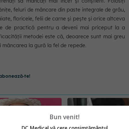
enați să mâncați mai încet și conștient. Folosiți
nițe, feluri de mâncare din paste integrale de grâu,
iate, floricele, felii de carne și pește și orice altceva
voie de practică pentru a deveni mai priceput la a
icacității metodei este că, deoarece sunt mai greu
ți mâncarea la gură la fel de repede.
abonează‑te!
Bun venit!
DC Medical vă cere consimțământul