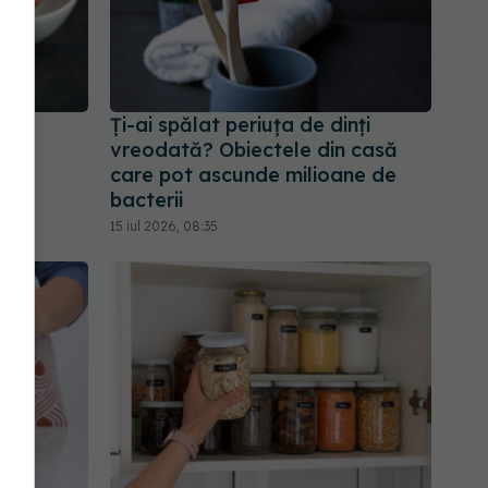
când
Ți-ai spălat periuța de dinți
ste
vreodată? Obiectele din casă
care pot ascunde milioane de
bacterii
15 iul 2026, 08:35