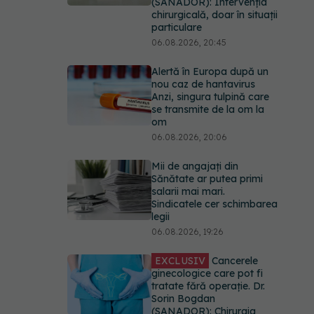
(SANADOR): Intervenția
chirurgicală, doar în situații
particulare
06.08.2026, 20:45
Alertă în Europa după un
nou caz de hantavirus
Anzi, singura tulpină care
se transmite de la om la
om
06.08.2026, 20:06
Mii de angajați din
Sănătate ar putea primi
salarii mai mari.
Sindicatele cer schimbarea
legii
06.08.2026, 19:26
EXCLUSIV
Cancerele
ginecologice care pot fi
tratate fără operație. Dr.
Sorin Bogdan
(SANADOR): Chirurgia