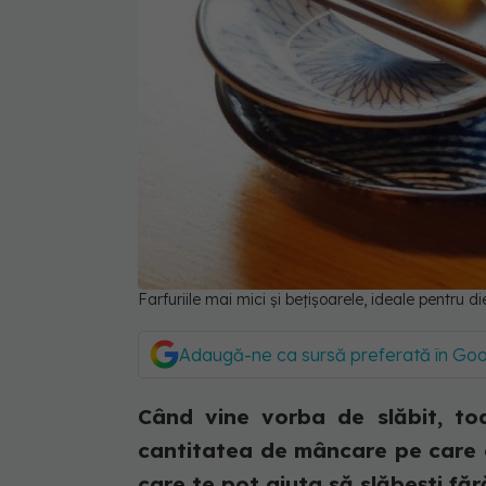
Farfuriile mai mici și bețișoarele, ideale pentru d
Adaugă-ne ca sursă preferată în Go
Când vine vorba de slăbit, to
cantitatea de mâncare pe care o
care te pot ajuta să slăbești fără