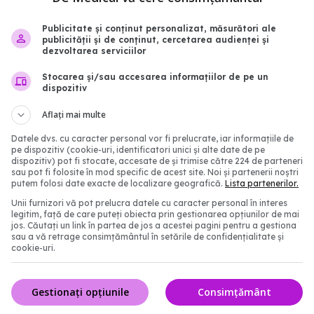
Publicitate și conținut personalizat, măsurători ale
publicității și de conținut, cercetarea audienței și
dezvoltarea serviciilor
Stocarea și/sau accesarea informațiilor de pe un
mănâncă mâncarea
3 semne care îți arată 
dispozitiv
Chef Florin Dumitrescu,
carnea tocată nu mai e
proaspătă
Aflați mai multe
8:05
06 feb 2026, 17:12
Datele dvs. cu caracter personal vor fi prelucrate, iar informațiile de
pe dispozitiv (cookie-uri, identificatori unici și alte date de pe
dispozitiv) pot fi stocate, accesate de și trimise către 224 de parteneri
sau pot fi folosite în mod specific de acest site. Noi și partenerii noștri
putem folosi date exacte de localizare geografică.
Lista partenerilor.
Unii furnizori vă pot prelucra datele cu caracter personal în interes
legitim, față de care puteți obiecta prin gestionarea opțiunilor de mai
jos. Căutați un link în partea de jos a acestei pagini pentru a gestiona
sau a vă retrage consimțământul în setările de confidențialitate și
cookie-uri.
Gestionați opțiunile
Consimțământ