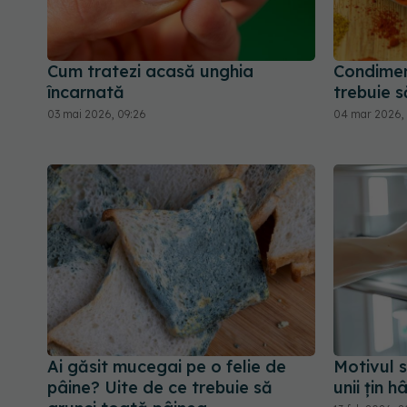
Cum tratezi acasă unghia
Condimen
încarnată
trebuie s
03 mai 2026, 09:26
04 mar 2026, 
Ai găsit mucegai pe o felie de
Motivul s
pâine? Uite de ce trebuie să
unii țin h