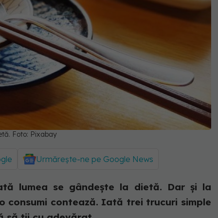
ietă. Foto: Pixabay
ogle
Urmărește-ne pe Google News
ată lumea se gândește la dietă. Dar și la
 consumi contează. Iată trei trucuri simple
 să ții cu adevărat...