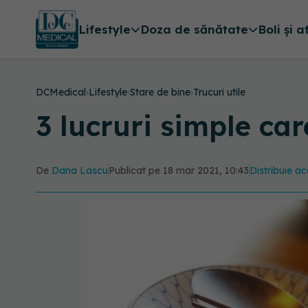
Lifestyle
Doza de sănătate
Boli și a
DCMedical
›
Lifestyle
›
Stare de bine
›
Trucuri utile
3 lucruri simple care
De
Dana Lascu
Publicat pe 18 mar 2021, 10:43
Distribuie ac