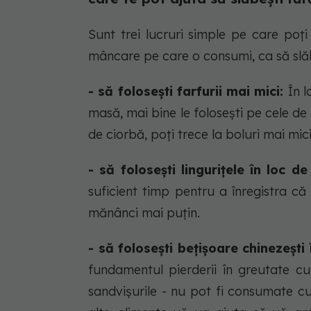
Sunt trei lucruri simple pe care poți
mâncare pe care o consumi, ca să slăbe
- să folosești farfurii mai mici:
În l
masă, mai bine le folosești pe cele de a
de ciorbă, poți trece la boluri mai mic
- să folosești lingurițele în loc de
suficient timp pentru a înregistra c
mănânci mai puțin.
- să folosești bețișoare chinezești 
fundamentul pierderii în greutate c
sandvișurile - nu pot fi consumate c