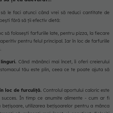
 să le faci atunci când vrei să reduci cantitate de
ști fără să ții efectiv dietă:
oc să folosești farfuriile late, pentru pizza, la fiecare
peritiv pentru felul principal. Iar în loc de farfuriile
i.
 linguri.
Când mănânci mai încet, îi oferi creierului
ă stomacul tău este plin, ceea ce te poate ajuta să
în loc de furculiță.
Controlul aportului caloric este
u succes. În timp ce anumite alimente - cum ar fi
u bețișoare, utilizarea bețișoarelor pentru a mânca