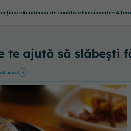
fecțiuni
Academia de sănătate
Evenimente
Alter
 te ajută să slăbești f
est articol