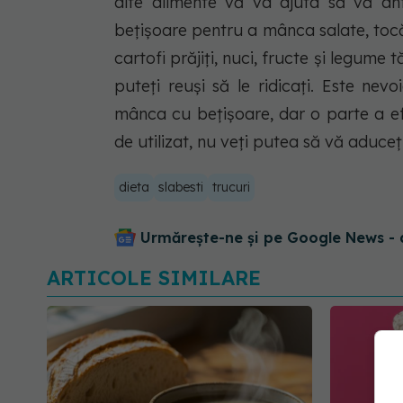
alte alimente vă va ajuta să vă antr
bețișoare pentru a mânca salate, tocă
cartofi prăjiți, nuci, fructe și legume tă
puteți reuși să le ridicați. Este ne
mânca cu bețișoare, dar o parte a ef
de utilizat, nu veți putea să vă aduce
dieta
slabesti
trucuri
Urmărește-ne și pe Google News - 
ARTICOLE SIMILARE