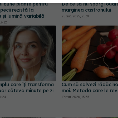
ai bune plante pentru
De ce să nu spargi ouăl
pecii rezistă la
marginea castronului
 și lumină variabilă
25 aug 2025, 21:39
18:12
mplu care îți transformă
Cum să salvezi rădăcin
oar câteva minute pe zi
moi. Metoda care le re
1:24
19 mar 2026, 15:55