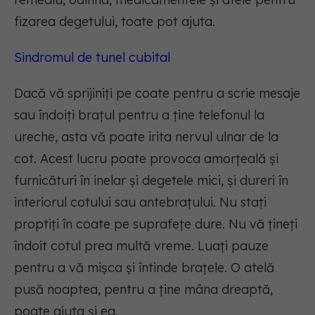
fizarea degetului, toate pot ajuta.
Sindromul de tunel cubital
Dacă vă sprijiniți pe coate pentru a scrie mesaje
sau îndoiți brațul pentru a ține telefonul la
ureche, asta vă poate irita nervul ulnar de la
cot. Acest lucru poate provoca amorțeală și
furnicături în inelar și degetele mici, și dureri în
interiorul cotului sau antebrațului. Nu stați
proptiți în coate pe suprafețe dure. Nu vă țineți
îndoit cotul prea multă vreme. Luați pauze
pentru a vă mișca și întinde brațele. O atelă
pusă noaptea, pentru a ține mâna dreaptă,
poate ajuta și ea.