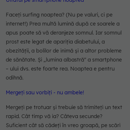
Faceți surfing noaptea? (Nu pe valuri, ci pe
internet!) Prea multă lumină după ce soarele a
apus poate să vă deranjeze somnul. Iar somnul
prost este legat de apariția diabetului, a
obezității, a bolilor de inimă și a altor probleme
de sănătate. Și „lumina albastră" a smartphone
– ului dvs. este foarte rea. Noaptea e pentru
odihnă.
Mergeți sau vorbiți - nu ambele!
Mergeți pe trotuar și trebuie să trimiteți un text
rapid. Cât timp vă ia? Câteva secunde?
Suficient cât să cădeți în vreo groapă, pe scări