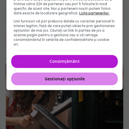
URMĂREȘTE-NE ȘI PE:
trimise către 224 de parteneri sau pot fi folosite în mod
specific de acest site. Noi și partenerii noștri putem folosi
date exacte de localizare geografică.
Lista partenerilor.
6560
URMĂRITORI
Unii furnizori vă pot prelucra datele cu caracter personal în
ABONAȚI
interes legitim, față de care puteți obiecta prin gestionarea
opțiunilor de mai jos. Căutați un link în partea de jos a
acestei pagini pentru a gestiona sau a vă retrage
consimțământul în setările de confidențialitate și cookie-
365
1401
uri.
URMĂRITORI
URMĂRITORI
ARTICOLE SIMILARE
Consimțământ
Gestionați opțiunile