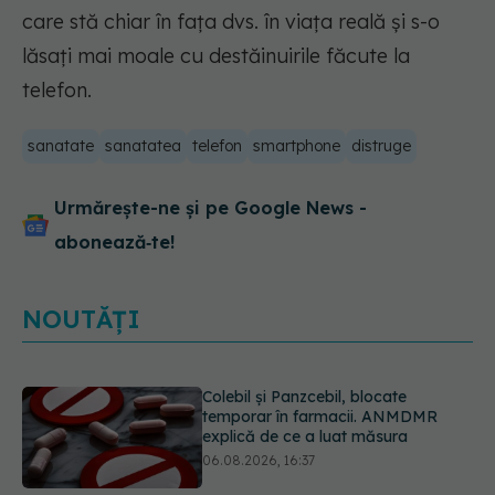
care stă chiar în fața dvs. în viața reală și s-o
lăsați mai moale cu destăinuirile făcute la
telefon.
sanatate
sanatatea
telefon
smartphone
distruge
Urmărește-ne și pe Google News -
abonează‑te!
NOUTĂȚI
Cum aleg medicii combinația
potrivită de medicamente pentru
hipertensiune. De ce doi pacienți cu
aceeași tensiune pot primi
tratamente diferite