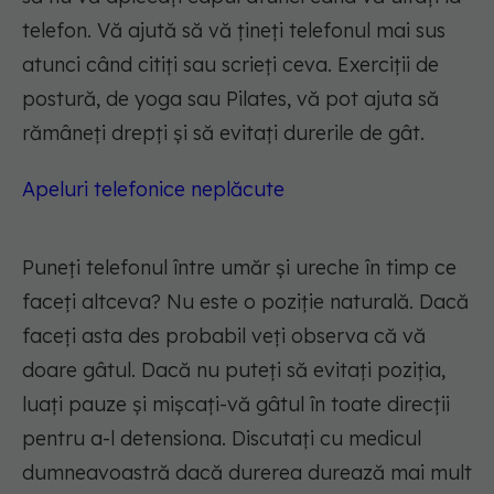
telefon. Vă ajută să vă țineți telefonul mai sus
atunci când citiți sau scrieți ceva. Exerciții de
postură, de yoga sau Pilates, vă pot ajuta să
rămâneți drepți și să evitați durerile de gât.
Apeluri telefonice neplăcute
Puneți telefonul între umăr și ureche în timp ce
faceți altceva? Nu este o poziție naturală. Dacă
faceți asta des probabil veți observa că vă
doare gâtul. Dacă nu puteți să evitați poziția,
luați pauze și mișcați-vă gâtul în toate direcții
pentru a-l detensiona. Discutați cu medicul
dumneavoastră dacă durerea durează mai mult