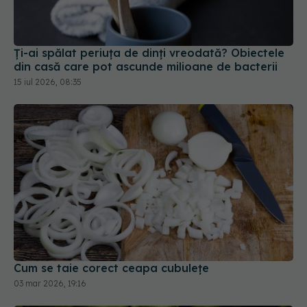
Ți-ai spălat periuța de dinți vreodată? Obiectele
din casă care pot ascunde milioane de bacterii
15 iul 2026, 08:35
Cum se taie corect ceapa cubulețe
03 mar 2026, 19:16