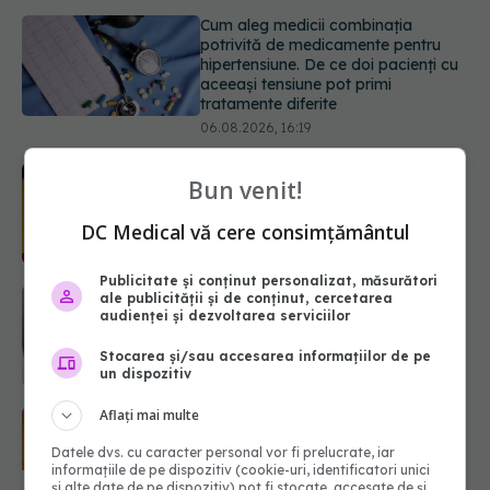
06.08.2026, 16:19
Ilie Bolojan, anunț despre spitale în
contextul crizei energetice
06.08.2026, 15:24
EXCLUSIV
Cum schimbă
Bun venit!
Inteligența Artificială relația dintre
medic și pacient
DC Medical vă cere consimțământul
06.08.2026, 14:34
Publicitate și conținut personalizat, măsurători
Trei lucruri pe care trebuie să le faci
ale publicității și de conținut, cercetarea
după 45 de ani ca să întârzii
audienței și dezvoltarea serviciilor
demența cu până la 13 ani
Stocarea și/sau accesarea informațiilor de pe
06.08.2026, 13:03
un dispozitiv
Aflați mai multe
Colebil și Panzcebil, blocate
temporar în farmacii. ANMDMR
Datele dvs. cu caracter personal vor fi prelucrate, iar
explică de ce a luat măsura
informațiile de pe dispozitiv (cookie-uri, identificatori unici
06.08.2026, 16:37
și alte date de pe dispozitiv) pot fi stocate, accesate de și