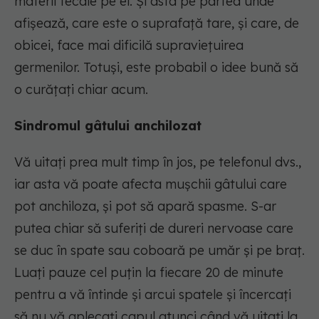
materii fecale pe el. Și asta pe partea unde
afișează, care este o suprafață tare, și care, de
obicei, face mai dificilă supraviețuirea
germenilor. Totuși, este probabil o idee bună să
o curățați chiar acum.
Sindromul gâtului anchilozat
Vă uitați prea mult timp în jos, pe telefonul dvs.,
iar asta vă poate afecta mușchii gâtului care
pot anchiloza, și pot să apară spasme. S-ar
putea chiar să suferiți de dureri nervoase care
se duc în spate sau coboară pe umăr și pe braț.
Luați pauze cel puțin la fiecare 20 de minute
pentru a vă întinde și arcui spatele și încercați
să nu vă aplecați capul atunci când vă uitați la