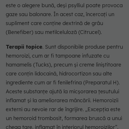
este o alegere bună, deși psylliul poate provoca
gaze sau balonare. În acest caz, încercați un
supliment care conține dextrină de grâu
(Benefiber) sau metilceluloză (Citrucel).
Terapii topice
. Sunt disponibile produse pentru
hemoroizi, cum ar fi tampoane infuzate cu
hamamelis (Tucks), precum și creme liniștitoare
care conțin lidocaină, hidrocortizon sau alte
ingrediente cum ar fi fenilefrina (Preparatul H).
Aceste substanțe ajută la micșorarea țesutului
inflamat și la ameliorarea mâncării. Hemoroizii
externi au nevoie rar de îngrijire. „Excepția este
un hemoroid trombosit, formarea bruscă a unui
cheag tare, inflamat în interiorul hemoroizilor”,