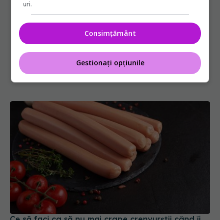
uri.
Consimțământ
Gestionați opțiunile
Ce să faci ca să nu mai crape crenvurștii când îi