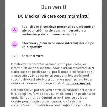
Bun venit!
DC Medical vă cere consimțământul
Publicitate și conținut personalizat, măsurători
ale publicității și de conținut, cercetarea
Cum se taie corect ceapa, potrivit unui bucătar
audienței și dezvoltarea serviciilor
profesionist
18 mar 2026, 19:58
Stocarea și/sau accesarea informațiilor de pe
un dispozitiv
Aflați mai multe
Datele dvs. cu caracter personal vor fi prelucrate, iar
informațiile de pe dispozitiv (cookie-uri, identificatori unici
și alte date de pe dispozitiv) pot fi stocate, accesate de și
trimise către 224 de parteneri sau pot fi folosite în mod
specific de acest site. Noi și partenerii noștri putem folosi
date exacte de localizare geografică.
Lista partenerilor.
Unii furnizori vă pot prelucra datele cu caracter personal în
interes legitim, față de care puteți obiecta prin gestionarea
opțiunilor de mai jos. Căutați un link în partea de jos a
acestei pagini pentru a gestiona sau a vă retrage
consimțământul în setările de confidențialitate și cookie-