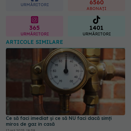
6560
(SANADOR) explică diferența și
URMĂRITORI
cum acționează tratamentul
ABONAȚI
06.08.2026, 22:49
365
1401
URMĂRITORI
URMĂRITORI
ARTICOLE SIMILARE
Ce să faci imediat și ce să NU faci dacă simți
miros de gaz în casă
17 oct 2025, 18:58