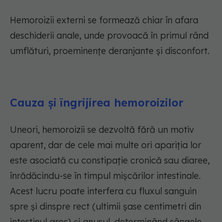
Hemoroizii externi se formează chiar în afara
deschiderii anale, unde provoacă în primul rând
umflături, proeminențe deranjante și disconfort.
Cauza și îngrijirea hemoroizilor
Uneori, hemoroizii se dezvoltă fără un motiv
aparent, dar de cele mai multe ori apariția lor
este asociată cu constipație cronică sau diaree,
înrădăcindu-se în timpul mișcărilor intestinale.
Acest lucru poate interfera cu fluxul sanguin
spre și dinspre rect (ultimii șase centimetri din
intestinul gros) și anusul, determinând sângele