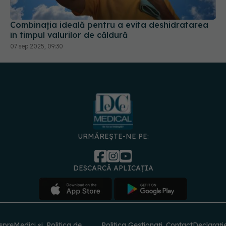
Combinația ideală pentru a evita deshidratarea
în timpul valurilor de căldură
07 sep 2025, 09:30
URMĂREȘTE-NE PE:
DESCARCĂ APLICAȚIA
spre
Medici și
Politica de
Politica
Gestionați
Contact
Declarați