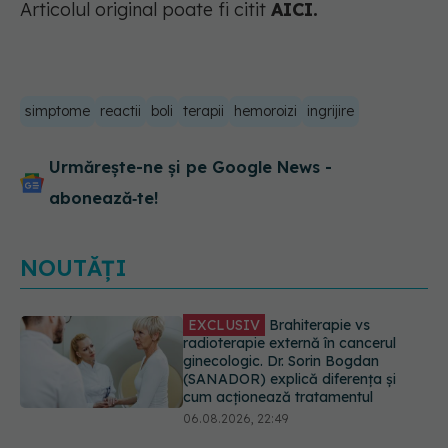
Articolul original poate fi citit
AICI.
simptome
reactii
boli
terapii
hemoroizi
ingrijire
Urmărește-ne și pe Google News -
abonează‑te!
NOUTĂȚI
EXCLUSIV
De ce unele paciente
cu cancer de col uterin nu mai ajung
la operație. Dr. Sorin Bogdan
(SANADOR): Intervenția
chirurgicală, doar în situații
particulare