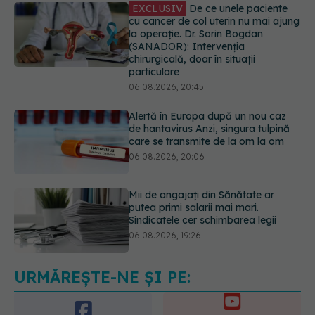
06.08.2026, 20:45
Alertă în Europa după un nou caz
de hantavirus Anzi, singura tulpină
care se transmite de la om la om
06.08.2026, 20:06
Mii de angajați din Sănătate ar
putea primi salarii mai mari.
Sindicatele cer schimbarea legii
06.08.2026, 19:26
EXCLUSIV
Cancerele ginecologice
care pot fi tratate fără operație. Dr.
Sorin Bogdan (SANADOR): Chirurgia
este indicată doar punctual, pentru
anumite categorii de paciente
06.08.2026, 19:05
URMĂREȘTE-NE ȘI PE:
EXCLUSIV
Brahiterapie vs
radioterapie externă în cancerul
ginecologic. Dr. Sorin Bogdan