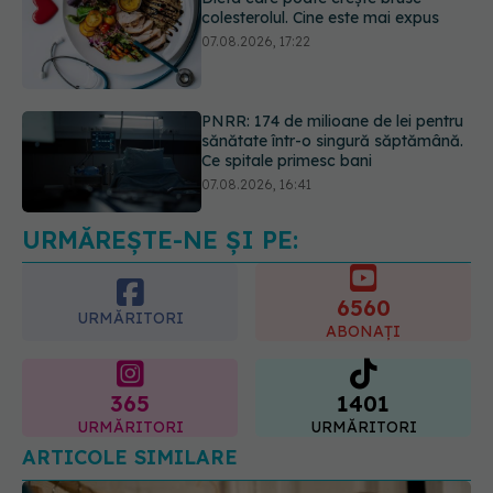
PNRR: 174 de milioane de lei pentru
sănătate într-o singură săptămână.
Ce spitale primesc bani
07.08.2026, 16:41
Ce spune culoarea ta preferată
despre vârsta pe care o ai. Care
este "codul cromatic" al generațiilor
07.08.2026, 21:29
URMĂREȘTE-NE ȘI PE:
6560
URMĂRITORI
ABONAȚI
365
1401
URMĂRITORI
URMĂRITORI
ARTICOLE SIMILARE