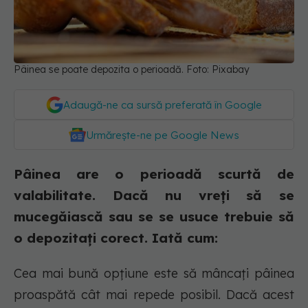
Pâinea se poate depozita o perioadă. Foto: Pixabay
Adaugă-ne ca sursă preferată în Google
Urmărește-ne pe Google News
Pâinea are o perioadă scurtă de
valabilitate. Dacă nu vreți să se
mucegăiască sau se se usuce trebuie să
o depozitați corect. Iată cum:
Cea mai bună opțiune este să mâncați pâinea
proaspătă cât mai repede posibil. Dacă acest