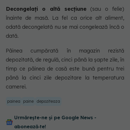
Decongelați o altă secțiune
(sau o felie)
înainte de masă. La fel ca orice alt aliment,
odată decongelată nu se mai congelează încă o
dată.
Pâinea cumpărată în magazin rezistă
depozitată, de regulă, cinci până la șapte zile, în
timp ce pâinea de casă este bună pentru trei
până la cinci zile depozitare la temperatura
camerei.
painea
paine
depoziteaza
Urmărește-ne și pe Google News -
abonează‑te!