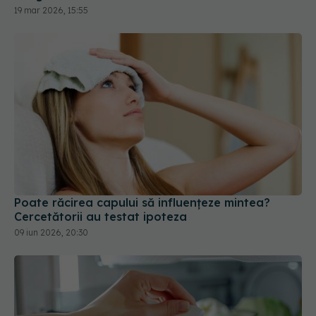
19 mar 2026, 15:55
Poate răcirea capului să influențeze mintea?
Cercetătorii au testat ipoteza
09 iun 2026, 20:30