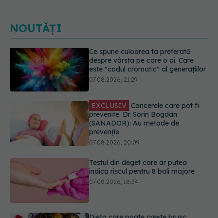
NOUTĂȚI
EXCLUSIV
Cancerele care pot fi
prevenite. Dr. Sorin Bogdan
(SANADOR): Au metode de
prevenție
07.08.2026, 20:09
Testul din deget care ar putea
indica riscul pentru 8 boli majore
07.08.2026, 18:34
Dieta care poate crește brusc
colesterolul. Cine este mai expus
07.08.2026, 17:22