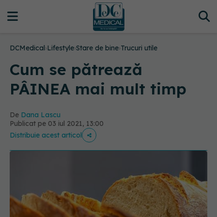
DCMedical
›
Lifestyle
›
Stare de bine
›
Trucuri utile
Cum se pătrează
PÂINEA mai mult timp
De
Dana Lascu
Publicat pe 03 iul 2021, 13:00
Distribuie acest articol