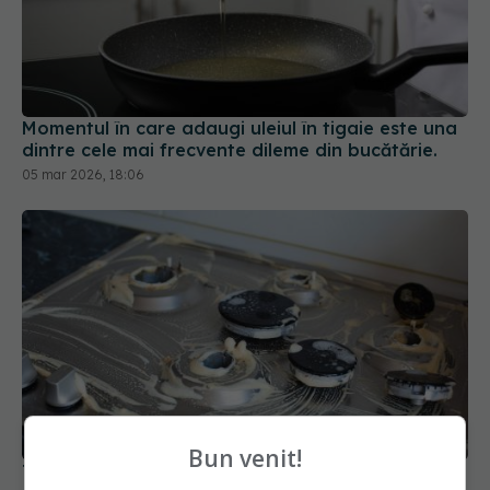
Momentul în care adaugi uleiul în tigaie este una
dintre cele mai frecvente dileme din bucătărie.
05 mar 2026, 18:06
Bun venit!
Trucul simplu care îndepărtează grăsimea de pe