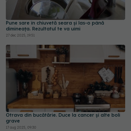
Pune sare în chiuvetă seara și las-o până
dimineața. Rezultatul te va uimi
27 dec 2025, 19:51
Otrava din bucătărie. Duce la cancer și alte boli
grave
17 aug 2025, 09:30