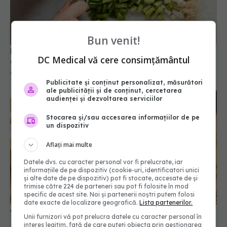
Nu mai arunca rădăcinile de ceapă verde. Trucul
Bun venit!
de care te vei îndrăgosti
DC Medical vă cere consimțământul
05 feb 2026, 18:54
Publicitate și conținut personalizat, măsurători
ale publicității și de conținut, cercetarea
audienței și dezvoltarea serviciilor
Stocarea și/sau accesarea informațiilor de pe
un dispozitiv
Aflați mai multe
Datele dvs. cu caracter personal vor fi prelucrate, iar
informațiile de pe dispozitiv (cookie-uri, identificatori unici
și alte date de pe dispozitiv) pot fi stocate, accesate de și
trimise către 224 de parteneri sau pot fi folosite în mod
specific de acest site. Noi și partenerii noștri putem folosi
Cum salvezi supa prea sărată cu o felie de pâine
date exacte de localizare geografică.
Lista partenerilor.
10 feb 2026, 20:00
Unii furnizori vă pot prelucra datele cu caracter personal în
interes legitim, față de care puteți obiecta prin gestionarea