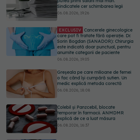
care pot fi tratate fără operație. Dr.
Sorin Bogdan (SANADOR): Chirurgia
este indicată doar punctual, pentru
anumite categorii de paciente
06.08.2026, 19:05
Greșeala pe care milioane de femei
o fac când își cumpără sutien. Un
medic explică metoda corectă
06.08.2026, 18:08
Colebil și Panzcebil, blocate
temporar în farmacii. ANMDMR
explică de ce a luat măsura
06.08.2026, 16:37
Cum aleg medicii combinația
potrivită de medicamente pentru
hipertensiune. De ce doi pacienți cu
aceeași tensiune pot primi
tratamente diferite
06.08.2026, 16:19