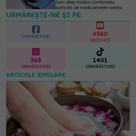
URMĂREȘTE-NE ȘI PE:
Mii de angajați din Sănătate ar
putea primi salarii mai mari.
Sindicatele cer schimbarea legii
6560
06.08.2026, 19:26
URMĂRITORI
ABONAȚI
365
1401
URMĂRITORI
URMĂRITORI
ARTICOLE SIMILARE