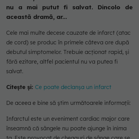
nu a mai putut fi salvat. Dincolo de
această dramă, ar...
Cele mai multe decese cauzate de infarct (atac
de cord) se produc în primele câteva ore după
debutul simptomelor. Trebuie acționat rapid, și
fără ezitare, altfel pacientul nu va putea fi
salvat.
Citește și:
Ce poate declanșa un infarct
De aceea e bine să știm următoarele informații:
Infarctul este un eveniment cardiac major care
înseamnă că sângele nu poate ajunge în inima
ta. Este provocat de cheaguri de sânge care se