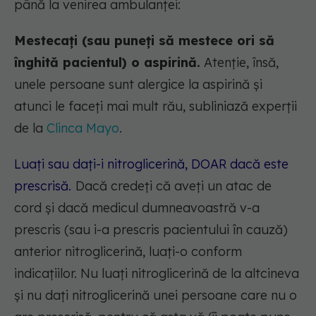
până la venirea ambulanței:
Mestecați (sau puneți să mestece ori să
înghită pacientul) o aspirină.
Atenție, însă,
unele persoane sunt alergice la aspirină și
atunci le faceți mai mult rău, subliniază experții
de la
Clinca Mayo
.
Luați sau dați-i nitroglicerină, DOAR dacă este
prescrisă.
Dacă credeți că aveți un atac de
cord și dacă medicul dumneavoastră v-a
prescris (sau i-a prescris pacientului în cauză)
anterior nitroglicerină, luați-o conform
indicațiilor. Nu luați nitroglicerină de la altcineva
și nu dați nitroglicerină unei persoane care nu o