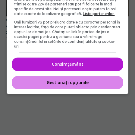
trimise către 224 de parteneri sau pot fi folosite în mod
specific de acest site. Noi și partenerii noștri putem folosi
date exacte de localizare geografică.
Lista partenerilor.
Greșeala de curățenie pe care o facem după
Unii furnizori vă pot prelucra datele cu caracter personal în
gripă. Germenii pot rămâne în casă până la două
interes legitim, față de care puteți obiecta prin gestionarea
zile
opțiunilor de mai jos. Căutați un link în partea de jos a
acestei pagini pentru a gestiona sau a vă retrage
13 iul 2026, 15:35
consimțământul în setările de confidențialitate și cookie-
uri.
Consimțământ
Gestionați opțiunile