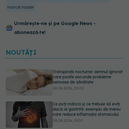
marcel toader
Urmărește-ne și pe Google News -
abonează‑te!
NOUTĂȚI
Ce poți mânca și ce trebuie să eviți
dacă ai gastrită: exemplu de meniu
care reduce inflamația stomacului
08.08.2026, 19:00
Microplasticele pot traversa bariera
placentară și modifica hormonii
08.08.2026, 18:00