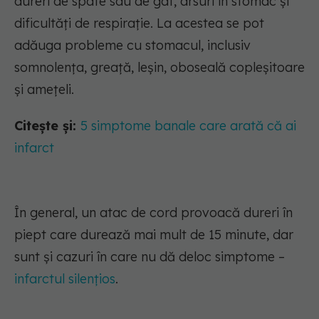
dureri de spate sau de gât, arsuri în stomac și
dificultăți de respirație. La acestea se pot
adăuga probleme cu stomacul, inclusiv
somnolența, greață, leșin, oboseală copleșitoare
și amețeli.
Citește și:
5 simptome banale care arată că ai
infarct
În general, un atac de cord provoacă dureri în
piept care durează mai mult de 15 minute, dar
sunt și cazuri în care nu dă deloc simptome –
infarctul silențios
.