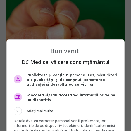
Bun venit!
DC Medical vă cere consimțământul
Cum tratezi acasă unghia încarnată
03 mai 2026, 09:26
Publicitate și conținut personalizat, măsurători
ale publicității și de conținut, cercetarea
audienței și dezvoltarea serviciilor
Stocarea și/sau accesarea informațiilor de pe
un dispozitiv
Aflați mai multe
Datele dvs. cu caracter personal vor fi prelucrate, iar
informațiile de pe dispozitiv (cookie-uri, identificatori unici
și alte date de pe dispozitiv) pot fi stocate, accesate de și