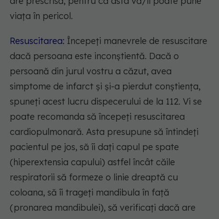
are prescrisă, pentru că asta vă/îi poate pune
viața în pericol.
Resuscitarea:
Începeți manevrele de resuscitare
dacă persoana este inconștientă. Dacă o
persoană din jurul vostru a căzut, avea
simptome de infarct și și-a pierdut conștiența,
spuneți acest lucru dispecerului de la 112. Vi se
poate recomanda să începeți resuscitarea
cardiopulmonară. Asta presupune să întindeți
pacientul pe jos, să îi dați capul pe spate
(hiperextensia capului) astfel încât căile
respiratorii să formeze o linie dreaptă cu
coloana, să îi trageți mandibula în față
(pronarea mandibulei), să verificați dacă are