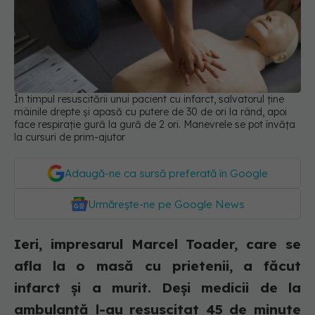
În timpul resuscitării unui pacient cu infarct, salvatorul ține
mâinile drepte și apasă cu putere de 30 de ori la rând, apoi
face respirație gură la gură de 2 ori. Manevrele se pot învăța
la cursuri de prim-ajutor
Adaugă-ne ca sursă preferată în Google
Urmărește-ne pe Google News
Ieri, impresarul Marcel Toader, care se
afla la o masă cu prietenii, a făcut
infarct și a murit. Deși medicii de la
ambulanță l-au resuscitat 45 de minute