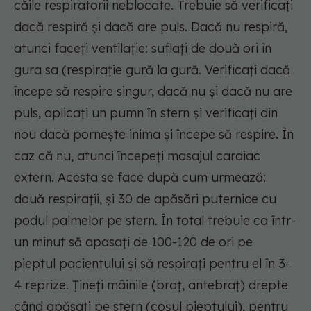
căile respiratorii neblocate. Trebuie să verificați
dacă respiră și dacă are puls. Dacă nu respiră,
atunci faceți ventilație: suflați de două ori în
gura sa (respirație gură la gură. Verificați dacă
începe să respire singur, dacă nu și dacă nu are
puls, aplicați un pumn în stern și verificați din
nou dacă pornește inima și începe să respire. În
caz că nu, atunci începeți masajul cardiac
extern. Acesta se face după cum urmează:
două respirații, și 30 de apăsări puternice cu
podul palmelor pe stern. În total trebuie ca într-
un minut să apasați de 100-120 de ori pe
pieptul pacientului și să respirați pentru el în 3-
4 reprize. Țineți mâinile (braț, antebraț) drepte
când apăsați pe stern (coșul pieptului), pentru