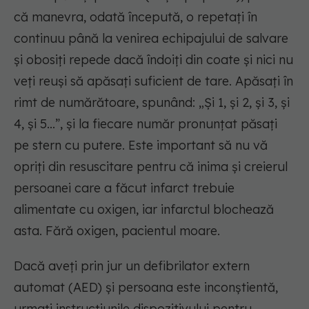
că manevra, odată începută, o repetați în
continuu până la venirea echipajului de salvare
și obosiți repede dacă îndoiți din coate și nici nu
veți reuși să apăsați suficient de tare. Apăsați în
rimt de numărătoare, spunând: „Și 1, și 2, și 3, și
4, și 5...”, și la fiecare număr pronunțat păsați
pe stern cu putere. Este important să nu vă
opriți din resuscitare pentru că inima și creierul
persoanei care a făcut infarct trebuie
alimentate cu oxigen, iar infarctul blochează
asta. Fără oxigen, pacientul moare.
Dacă aveți prin jur un defibrilator extern
automat (AED) și persoana este inconștientă,
urmați instrucțiunile dispozitivului pentru