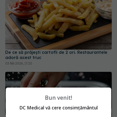
De ce să prăjești cartofii de 2 ori. Restaurantele
adoră acest truc
03 feb 2026, 17:20
Bun venit!
DC Medical vă cere consimțământul