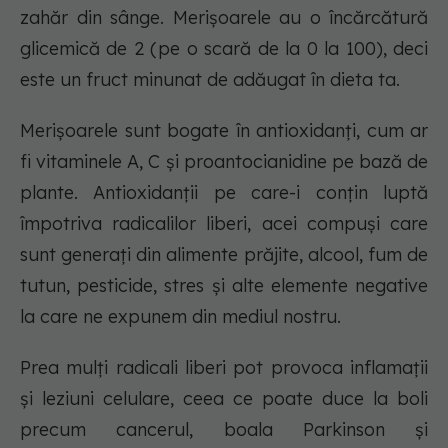
zahăr din sânge. Merișoarele au o încărcătură
glicemică de 2 (pe o scară de la 0 la 100), deci
este un fruct minunat de adăugat în dieta ta.
Merișoarele sunt bogate în antioxidanți, cum ar
fi vitaminele A, C și proantocianidine pe bază de
plante. Antioxidanții pe care-i conțin luptă
împotriva radicalilor liberi, acei compuși care
sunt generați din alimente prăjite, alcool, fum de
tutun, pesticide, stres și alte elemente negative
la care ne expunem din mediul nostru.
Prea mulți radicali liberi pot provoca inflamații
și leziuni celulare, ceea ce poate duce la boli
precum cancerul, boala Parkinson și