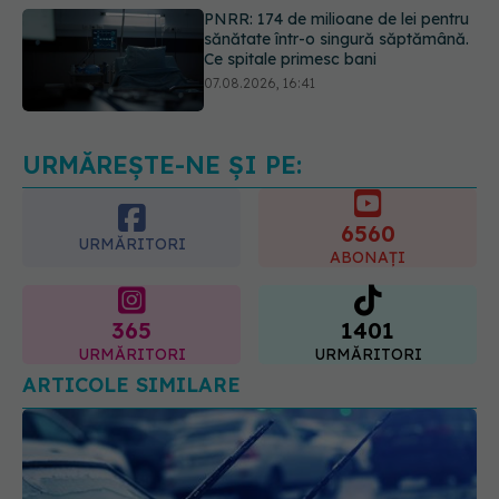
07.08.2026, 16:41
Ce spune culoarea ta preferată
despre vârsta pe care o ai. Care
este "codul cromatic" al generațiilor
07.08.2026, 21:29
URMĂREȘTE-NE ȘI PE:
6560
URMĂRITORI
ABONAȚI
365
1401
URMĂRITORI
URMĂRITORI
ARTICOLE SIMILARE