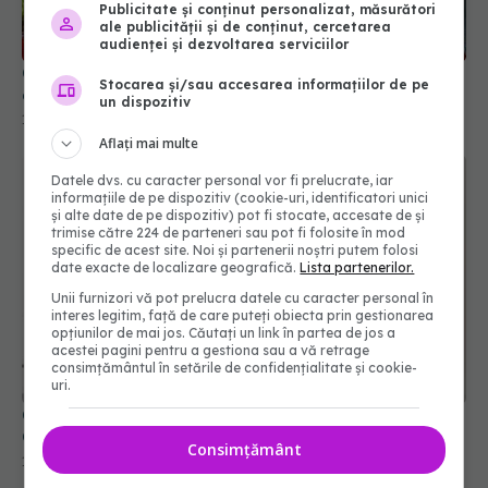
Publicitate și conținut personalizat, măsurători
ale publicității și de conținut, cercetarea
audienței și dezvoltarea serviciilor
Cum se spală corect căpșunile. Trucurile
Stocarea și/sau accesarea informațiilor de pe
experților în siguranță alimentară
un dispozitiv
17 mai 2026, 17:00
Aflați mai multe
Datele dvs. cu caracter personal vor fi prelucrate, iar
informațiile de pe dispozitiv (cookie-uri, identificatori unici
și alte date de pe dispozitiv) pot fi stocate, accesate de și
trimise către 224 de parteneri sau pot fi folosite în mod
specific de acest site. Noi și partenerii noștri putem folosi
date exacte de localizare geografică.
Lista partenerilor.
Unii furnizori vă pot prelucra datele cu caracter personal în
interes legitim, față de care puteți obiecta prin gestionarea
opțiunilor de mai jos. Căutați un link în partea de jos a
acestei pagini pentru a gestiona sau a vă retrage
consimțământul în setările de confidențialitate și cookie-
uri.
Cum trebuie depozitate corect condimentele.
Greșeala pe care o faci când gătești
Consimțământ
12 mar 2026, 13:52