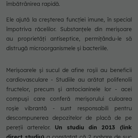
îmbătrânirea rapidă.
Ele ajută la creșterea funcției imune, în special
împotriva răcelilor. Substanțele din merișoare
au proprietăți antiseptice, permițându-le să
distrugă microorganismele și bacteriile.
Merișoarele și sucul de afine roșii au beneficii
cardiovasculare - Studiile au arătat polifenolii
fructelor, precum și antocianinele lor - acei
compuși care conferă merișorului culoarea
roșie vibrantă - sunt responsabili pentru
descompunerea depozitelor de placă de pe
pereții arterelor.
Un studiu din 2013 (link
direct studiu)
a constatat că 2 pahare de suc