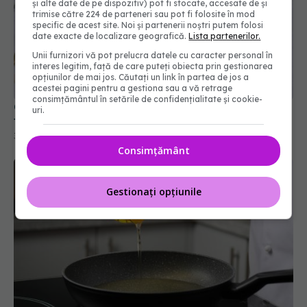
și alte date de pe dispozitiv) pot fi stocate, accesate de și
trimise către 224 de parteneri sau pot fi folosite în mod
specific de acest site. Noi și partenerii noștri putem folosi
date exacte de localizare geografică.
Lista partenerilor.
Unii furnizori vă pot prelucra datele cu caracter personal în
interes legitim, față de care puteți obiecta prin gestionarea
opțiunilor de mai jos. Căutați un link în partea de jos a
acestei pagini pentru a gestiona sau a vă retrage
consimțământul în setările de confidențialitate și cookie-
Ce se întâmplă dacă arzi frunze de dafin. Mulți o
uri.
fac, dar puțini știu asta
30 mar 2026, 21:14
Consimțământ
Gestionați opțiunile