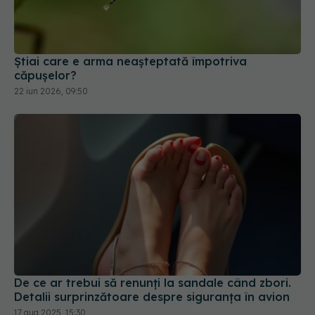
Știai care e arma neașteptată împotriva
căpușelor?
22 iun 2026, 09:50
De ce ar trebui să renunți la sandale când zbori.
Detalii surprinzătoare despre siguranța în avion
17 aug 2025, 15:30