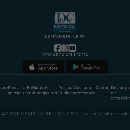
URMĂREȘTE-NE PE:
DESCARCĂ APLICAȚIA
spre
Medici și
Politica de
Politica
Gestionați
Contact
Declarați
specialiști
confidențialitate
Cookies
preferințele
de
accesibili
© 2026 PRESS MEDIA ELECTRONIC S.R.L. Toate drepturile rezervate