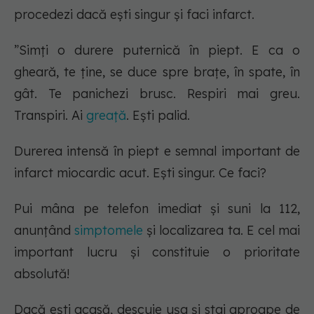
procedezi dacă ești singur și faci infarct.
”Simți o durere puternică în piept. E ca o
gheară, te ține, se duce spre brațe, în spate, în
gât. Te panichezi brusc. Respiri mai greu.
Transpiri. Ai
greață
. Ești palid.
Durerea intensă în piept e semnal important de
infarct miocardic acut. Ești singur. Ce faci?
Pui mâna pe telefon imediat și suni la 112,
anunțând
simptomele
și localizarea ta. E cel mai
important lucru și constituie o prioritate
absolută!
Dacă ești acasă, descuie ușa și stai aproape de