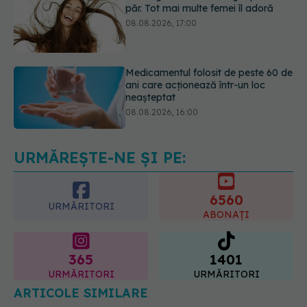
Medicamentul folosit de peste 60 de
ani care acționează într-un loc
neașteptat
08.08.2026, 16:00
Transpirații nocturne: semnul ignorat
care poate ascunde probleme
serioase de sănătate
08.08.2026, 20:00
URMĂREȘTE-NE ȘI PE:
6560
URMĂRITORI
ABONAȚI
365
1401
URMĂRITORI
URMĂRITORI
ARTICOLE SIMILARE