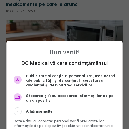
medicamente pe care le arunci
18 oct 2025, 15:30
Bun venit!
DC Medical vă cere consimțământul
Publicitate și conținut personalizat, măsurători
ale publicității și de conținut, cercetarea
audienței și dezvoltarea serviciilor
Ce se întâmplă cu mâncarea atunci când o
încălzești la microunde în recipient de plastic
Stocarea și/sau accesarea informațiilor de pe
un dispozitiv
06 mar 2026, 17:27
Aflați mai multe
Datele dvs. cu caracter personal vor fi prelucrate, iar
informațiile de pe dispozitiv (cookie-uri, identificatori unici