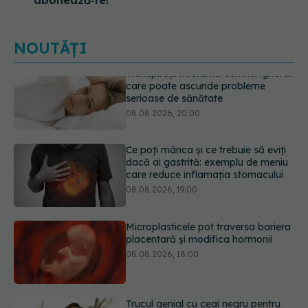
abonează‑te!
NOUTĂȚI
Ce poți mânca și ce trebuie să eviți
dacă ai gastrită: exemplu de meniu
care reduce inflamația stomacului
08.08.2026, 19:00
Microplasticele pot traversa bariera
placentară și modifica hormonii
08.08.2026, 18:00
Trucul genial cu ceai negru pentru
păr. Tot mai multe femei îl adoră
08.08.2026, 17:00