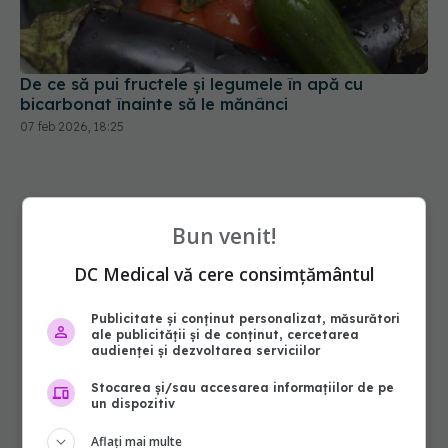
De ce să pui fructele și legumele în apă cu
bicarbonat înainte să le mănânci
07 feb 2026, 18:25
Bun venit!
DC Medical vă cere consimțământul
Publicitate și conținut personalizat, măsurători
ale publicității și de conținut, cercetarea
audienței și dezvoltarea serviciilor
Stocarea și/sau accesarea informațiilor de pe
un dispozitiv
Aflați mai multe