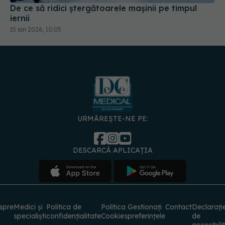
De ce să ridici ștergătoarele mașinii pe timpul
iernii
15 ian 2026, 10:05
URMĂREȘTE-NE PE:
DESCARCĂ APLICAȚIA
spre
Medici și
Politica de
Politica
Gestionați
Contact
Declarați
specialiști
confidențialitate
Cookies
preferințele
de