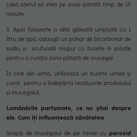
Lasă oțetul să stea pe zona pătată timp de 15
minute.
3. Apoi folosește o altă găleată umplută cu 1
litru de apă, adaugă un pahar de bicarbonat de
sodiu și scufundă mopul cu burete în soluție
pentru a curăța zona pătată de mucegai.
În cele din urmă, utilizează un burete umed și
curat pentru a îndepărta reziduurile produsului
și mucegaiul.
Lumânările parfumate, ce nu știai despre
ele. Cum îți influențează sănătatea
Scapă de mucegaiul de pe tavan cu
peroxid