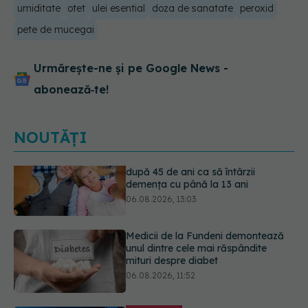
umiditate
otet
ulei esential
doza de sanatate
peroxid
pete de mucegai
Urmărește-ne și pe Google News -
abonează‑te!
NOUTĂȚI
Medicii de la Fundeni demontează
unul dintre cele mai răspândite
mituri despre diabet
06.08.2026, 11:52
EXCLUSIV
Tratamentul modern al
cancerelor ginecologice. Dr. Sorin
Bogdan (SANADOR), la DC Medical
și DC News