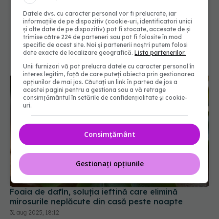
Datele dvs. cu caracter personal vor fi prelucrate, iar
informațiile de pe dispozitiv (cookie-uri, identificatori unici
și alte date de pe dispozitiv) pot fi stocate, accesate de și
trimise către 224 de parteneri sau pot fi folosite în mod
specific de acest site. Noi și partenerii noștri putem folosi
date exacte de localizare geografică.
Lista partenerilor.
Unii furnizori vă pot prelucra datele cu caracter personal în
interes legitim, față de care puteți obiecta prin gestionarea
opțiunilor de mai jos. Căutați un link în partea de jos a
acestei pagini pentru a gestiona sau a vă retrage
consimțământul în setările de confidențialitate și cookie-
uri.
Consimțământ
Gestionați opțiunile
Foaia de dafin, soluția ieftină care elimină
mirosurile neplăcute din casă peste noapte
31 aug 2025, 18:12