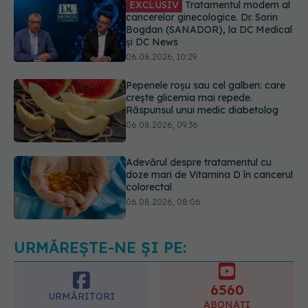
06.08.2026, 10:29
Pepenele roșu sau cel galben: care
crește glicemia mai repede.
Răspunsul unui medic diabetolog
06.08.2026, 09:36
Adevărul despre tratamentul cu
doze mari de Vitamina D în cancerul
colorectal
06.08.2026, 08:06
Trei lucruri pe care trebuie să le faci
după 45 de ani ca să întârzii
demența cu până la 13 ani
06.08.2026, 13:03
URMĂREȘTE-NE ȘI PE:
6560
URMĂRITORI
ABONAȚI