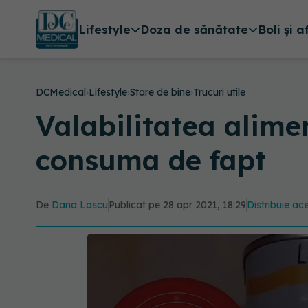
Lifestyle
Doza de sănătate
Boli și a
DCMedical
›
Lifestyle
›
Stare de bine
›
Trucuri utile
Valabilitatea alimen
consuma de fapt
De
Dana Lascu
Publicat pe 28 apr 2021, 18:29
Distribuie ace