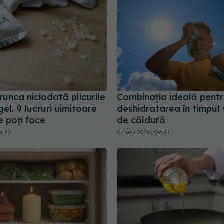
unca niciodată plicurile
Combinația ideală pentr
gel. 9 lucruri uimitoare
deshidratarea în timpul 
e poți face
de căldură
9:41
07 sep 2025, 09:30