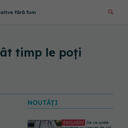
native fără fum
ât timp le poți
NOUTĂȚI
EXCLUSIV
De ce unele
paciente cu cancer de col