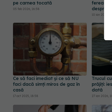
pe carnea tocată
fereastră
despre a
05 feb 2026, 16:58
10 ian 2026, 1
Ce să faci imediat și ce să NU
Trucul cu
faci dacă simți miros de gaz în
prăjiți: i
casă
dată
17 oct 2025, 18:58
27 ian 2026, 1