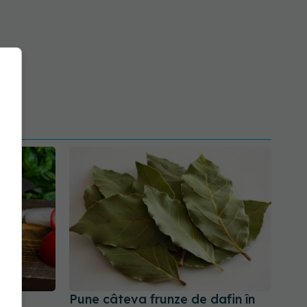
pa,
Pune câteva frunze de dafin în