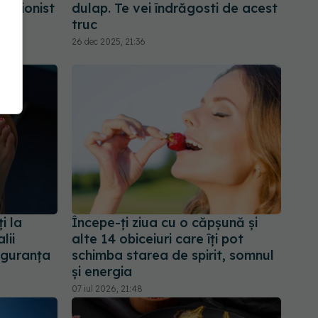
fesionist
dulap. Te vei îndrăgosti de acest
truc
26 dec 2025, 21:36
i la
Începe-ți ziua cu o căpșună și
lii
alte 14 obiceiuri care îți pot
iguranța
schimba starea de spirit, somnul
și energia
07 iul 2026, 21:48