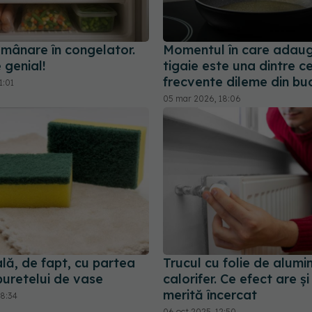
umânare în congelator.
Momentul în care adaugi 
 genial!
tigaie este una dintre c
frecvente dileme din buc
1:01
05 mar 2026, 18:06
lă, de fapt, cu partea
Trucul cu folie de alumi
buretelui de vase
calorifer. Ce efect are ș
merită încercat
18:34
06 oct 2025, 12:50