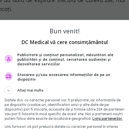
e au data de expirare trecută de câteva zile, mai
ncați.
a
Bun venit!
abonează‑te!
DC Medical vă cere consimțământul
Publicitate și conținut personalizat, măsurători ale
publicității și de conținut, cercetarea audienței și
dezvoltarea serviciilor
Stocarea și/sau accesarea informațiilor de pe un
dispozitiv
Aflați mai multe
Datele dvs. cu caracter personal vor fi prelucrate, iar informațiile de
pe dispozitiv (cookie-uri, identificatori unici și alte date de pe
dispozitiv) pot fi stocate, accesate de și trimise către 224 de parteneri
sau pot fi folosite în mod specific de acest site. Noi și partenerii noștri
putem folosi date exacte de localizare geografică.
Lista partenerilor.
n unii oameni sare lângă
Cum se taie corect cea
Unii furnizori vă pot prelucra datele cu caracter personal în interes