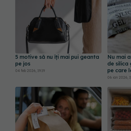
5 motive să nu îți mai pui geanta
Nu mai ar
pe jos
de silica 
pe care l
04 feb 2026, 19:19
06 ian 2026, 1