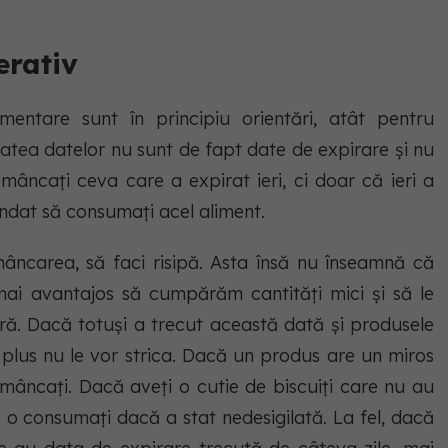
erativ
entare sunt în principiu orientări, atât pentru
itatea datelor nu sunt de fapt date de expirare și nu
âncați ceva care a expirat ieri, ci doar că ieri a
ndat să consumați acel aliment.
âncarea, să faci risipă. Asta însă nu înseamnă că
ai avantajos să cumpărăm cantități mici și să le
ă. Dacă totuși a trecut această dată și produsele
în plus nu le vor strica. Dacă un produs are un miros
 mâncați. Dacă aveți o cutie de biscuiți care nu au
ă o consumați dacă a stat nedesigilată. La fel, dacă