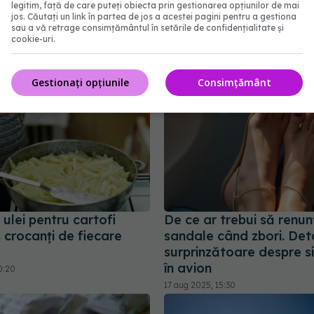
legitim, față de care puteți obiecta prin gestionarea opțiunilor de mai
. Ce spune știința
potrivit unui bucătar pro
jos. Căutați un link în partea de jos a acestei pagini pentru a gestiona
cest obicei
18 mar 2026, 19:58
sau a vă retrage consimțământul în setările de confidențialitate și
cookie-uri.
2:30
Gestionați opțiunile
Consimțământ
 ulei pentru cartofi
De ce ar trebui să renunț
es crocanți de fiecare
sandale când zbori. Deta
surprinzătoare despre s
în avion
0:20
17 aug 2025, 15:30