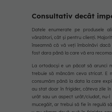
Consultativ decât imp
Datele enumerate pe produsele alim
vânzători, cât și pentru clienți. Major
înseamnă că vă veți îmbolnăvi dacă m
fost dara până la care vă era recoma
La ortodocși e un păcat să arunci m
trebuie să mâncăm ceva stricat. E m
consumăm până la data la care expir
au stat doar în frigider, câteva zile 
urât sau un aspect urât/ciudat, nu-l
mucegăit, ar trebui să fie în regulă s