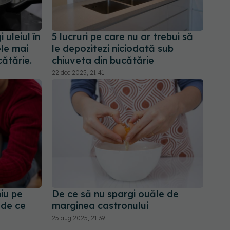
uleiul în
5 lucruri pe care nu ar trebui să
ele mai
le depozitezi niciodată sub
ătărie.
chiuveta din bucătărie
22 dec 2025, 21:41
niu pe
De ce să nu spargi ouăle de
i de ce
marginea castronului
25 aug 2025, 21:39