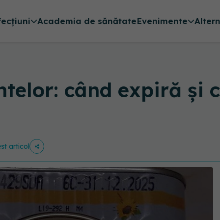
fecțiuni
Academia de sănătate
Evenimente
Alter
telor: când expiră și c
st articol