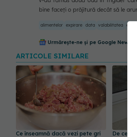
v-au rămas două ouă în frigider car
bine faceți o prăjitură decât să le aru
alimentelor
expirare
data
valabilitatea
expir
Urmărește-ne și pe Google News - 
ARTICOLE SIMILARE
Ce înseamnă dacă vezi pete gri
De ce pu