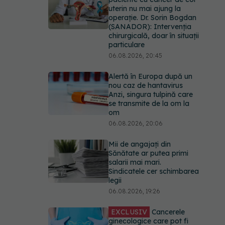
uterin nu mai ajung la
operație. Dr. Sorin Bogdan
(SANADOR): Intervenția
chirurgicală, doar în situații
particulare
06.08.2026, 20:45
Alertă în Europa după un
nou caz de hantavirus
Anzi, singura tulpină care
se transmite de la om la
om
06.08.2026, 20:06
Mii de angajați din
Sănătate ar putea primi
salarii mai mari.
Sindicatele cer schimbarea
legii
06.08.2026, 19:26
EXCLUSIV
Cancerele
ginecologice care pot fi