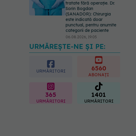
tratate fără operație. Dr.
Sorin Bogdan
(SANADOR): Chirurgia
este indicată doar
punctual, pentru anumite
categorii de paciente
06.08.2026, 19:05
URMĂREȘTE-NE ȘI PE:
EXCLUSIV
Brahiterapie
vs radioterapie externă în
cancerul ginecologic. Dr.
Sorin Bogdan (SANADOR)
6560
URMĂRITORI
explică diferența și cum
ABONAȚI
acționează tratamentul
06.08.2026, 22:49
365
1401
URMĂRITORI
URMĂRITORI