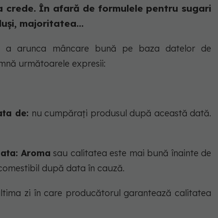
a crede. În afară de formulele pentru sugari
și, majoritatea...
e de a arunca mâncare bună pe baza datelor de
eamnă următoarele expresii:
ata de:
nu cumpărați produsul după această dată.
data: Aroma
sau calitatea este mai bună înainte de
comestibil după data în cauză.
ltima zi în care producătorul garantează calitatea