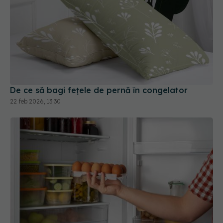
De ce să bagi fețele de pernă în congelator
22 feb 2026, 13:30
Ce alimente trebuie să pui pe ușa frigiderului. NU,
nici ouă, nici lapte
29 dec 2025, 11:48