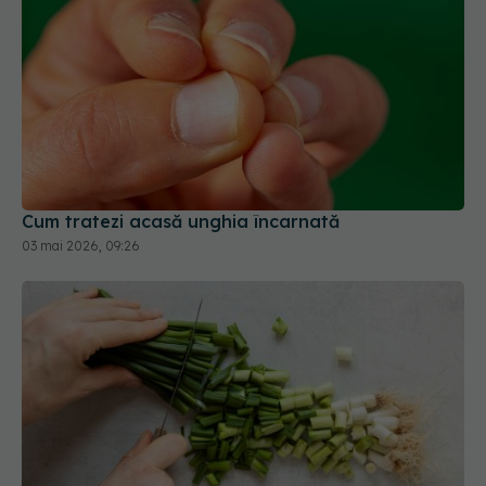
Cum tratezi acasă unghia încarnată
03 mai 2026, 09:26
Nu mai arunca rădăcinile de ceapă verde. Trucul
de care te vei îndrăgosti