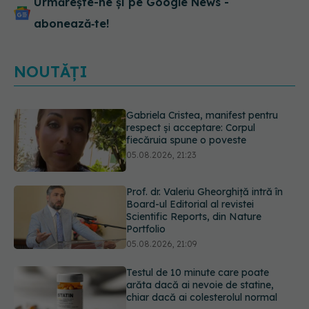
Urmărește-ne și pe Google News -
abonează‑te!
NOUTĂȚI
Prof. dr. Valeriu Gheorghiță intră în
Board-ul Editorial al revistei
Scientific Reports, din Nature
Portfolio
05.08.2026, 21:09
Testul de 10 minute care poate
arăta dacă ai nevoie de statine,
chiar dacă ai colesterolul normal
05.08.2026, 19:42
Unde trebuie să ții pâinea când
afară este caniculă. Greșeala care o
usucă sau o umple de mucegai în