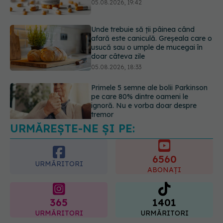
doar câteva zile
05.08.2026, 18:33
Primele 5 semne ale bolii Parkinson
pe care 80% dintre oameni le
ignoră. Nu e vorba doar despre
tremor
05.08.2026, 17:31
URMĂREȘTE-NE ȘI PE:
Gabriela Cristea, manifest pentru
respect și acceptare: Corpul
fiecăruia spune o poveste
6560
05.08.2026, 21:23
URMĂRITORI
ABONAȚI
365
1401
URMĂRITORI
URMĂRITORI
ARTICOLE SIMILARE