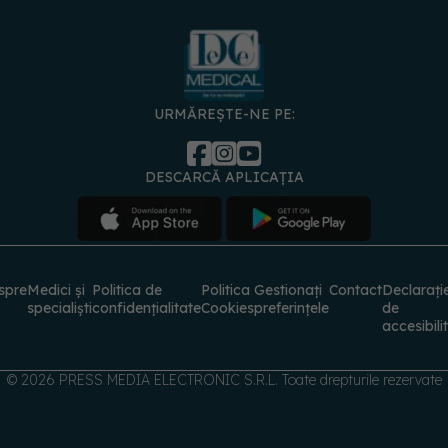
URMĂREȘTE-NE PE:
DESCARCĂ APLICAȚIA
spre
Medici și
Politica de
Politica
Gestionați
Contact
Declarați
specialiști
confidențialitate
Cookies
preferințele
de
accesibili
© 2026 PRESS MEDIA ELECTRONIC S.R.L. Toate drepturile rezervate