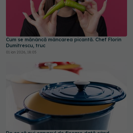
Cum se mănâncă mâncarea picantă. Chef Florin
Dumitrescu, truc
01 ian 2026, 18:05
De ce să pui capacul de fiecare dată când
gătești la foc mic
28 dec 2025, 17:50