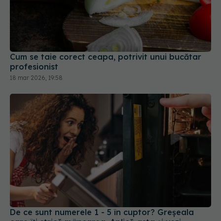
Cum se taie corect ceapa, potrivit unui bucătar
profesionist
18 mar 2026, 19:58
De ce sunt numerele 1 - 5 în cuptor? Greșeala
care îți strică mâncarea. Aplică asta și vezi
diferența!
06 ian 2026, 17:48