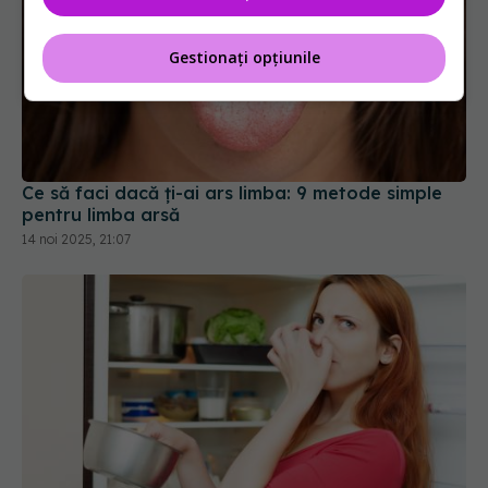
Gestionați opțiunile
Ce să faci dacă ți-ai ars limba: 9 metode simple
pentru limba arsă
14 noi 2025, 21:07
Pune o cutie cu bicarbonat în frigider și las-o 3
zile. Rezultatul te va uimi