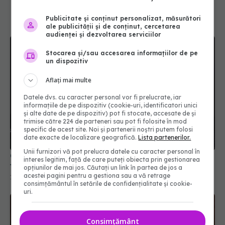
Publicitate și conținut personalizat, măsurători
ale publicității și de conținut, cercetarea
audienței și dezvoltarea serviciilor
Stocarea și/sau accesarea informațiilor de pe
un dispozitiv
Aflați mai multe
Datele dvs. cu caracter personal vor fi prelucrate, iar
informațiile de pe dispozitiv (cookie-uri, identificatori unici
și alte date de pe dispozitiv) pot fi stocate, accesate de și
Cum trebuie să stingi uleiul care a luat foc în
trimise către 224 de parteneri sau pot fi folosite în mod
tigaie. Ce să nu faci niciodată
specific de acest site. Noi și partenerii noștri putem folosi
date exacte de localizare geografică.
Lista partenerilor.
14 noi 2025, 10:47
Unii furnizori vă pot prelucra datele cu caracter personal în
interes legitim, față de care puteți obiecta prin gestionarea
opțiunilor de mai jos. Căutați un link în partea de jos a
acestei pagini pentru a gestiona sau a vă retrage
consimțământul în setările de confidențialitate și cookie-
uri.
Consimțământ