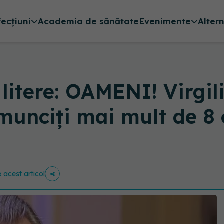
fecțiuni
Academia de sănătate
Evenimente
Alter
 litere: OAMENI! Virgil
munciți mai mult de 8 o
e acest articol