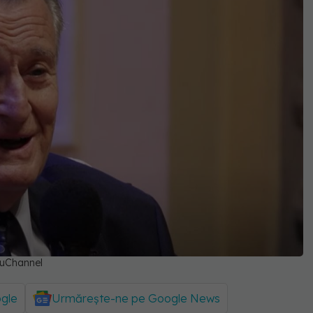
iuChannel
ogle
Urmărește-ne pe Google News