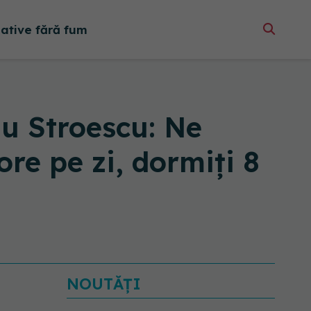
native fără fum
iu Stroescu: Ne
re pe zi, dormiți 8
NOUTĂȚI