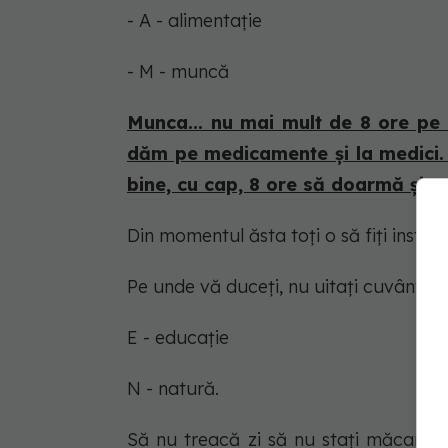
- A - alimentație
- M - muncă
Munca... nu mai mult de 8 ore pe z
dăm pe medicamente și la medici. E
bine, cu cap, 8 ore să doarmă și 8
Din momentul ăsta toți o să fiți instruct
Pe unde vă duceți, nu uitați cuvântul
E - educație
N - natură.
Să nu treacă zi să nu stați măcar ju