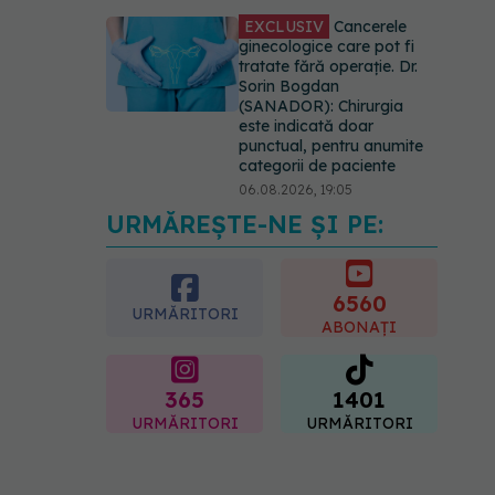
EXCLUSIV
Cancerele
ginecologice care pot fi
tratate fără operație. Dr.
Sorin Bogdan
(SANADOR): Chirurgia
este indicată doar
punctual, pentru anumite
categorii de paciente
06.08.2026, 19:05
URMĂREȘTE-NE ȘI PE:
EXCLUSIV
Brahiterapie
vs radioterapie externă în
cancerul ginecologic. Dr.
Sorin Bogdan (SANADOR)
6560
URMĂRITORI
explică diferența și cum
ABONAȚI
acționează tratamentul
06.08.2026, 22:49
365
1401
URMĂRITORI
URMĂRITORI