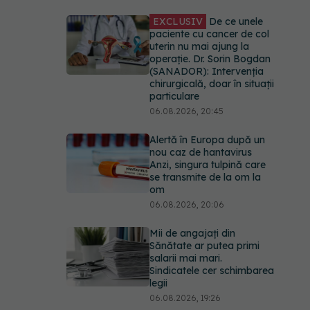
EXCLUSIV
De ce unele
paciente cu cancer de col
uterin nu mai ajung la
operație. Dr. Sorin Bogdan
(SANADOR): Intervenția
chirurgicală, doar în situații
particulare
06.08.2026, 20:45
Alertă în Europa după un
nou caz de hantavirus
Anzi, singura tulpină care
se transmite de la om la
om
06.08.2026, 20:06
Mii de angajați din
Sănătate ar putea primi
salarii mai mari.
Sindicatele cer schimbarea
legii
06.08.2026, 19:26