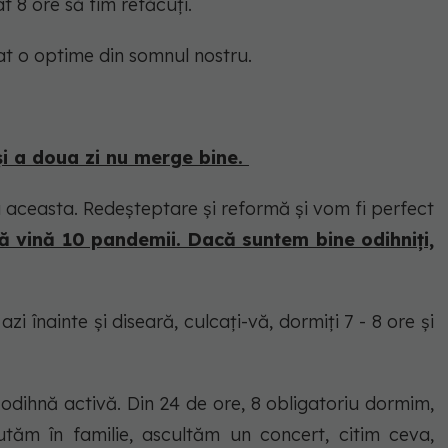
t 8 ore să fim refăcuți.
at o optime din somnul nostru.
i a doua zi nu merge bine.
a aceasta. Redeșteptare și reformă și vom fi perfect
să vină 10 pandemii. Dacă suntem bine odihniți,
i înainte și diseară, culcați-vă, dormiți 7 - 8 ore și
odihnă activă. Din 24 de ore, 8 obligatoriu dormim,
tăm în familie, ascultăm un concert, citim ceva,