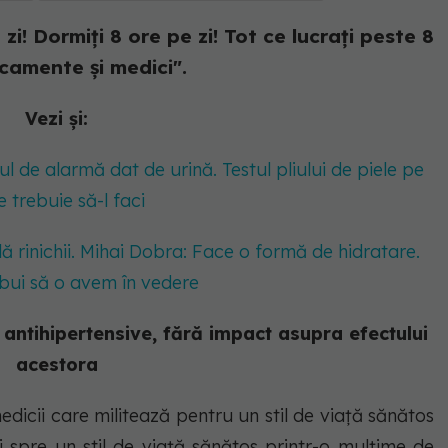
i! Dormiți 8 ore pe zi! Tot ce lucrați peste 8
dicamente și medici".
Vezi și:
l de alarmă dat de urină. Testul pliului de piele pe
e trebuie să-l faci
ă rinichii. Mihai Dobra: Face o formă de hidratare.
ebui să o avem în vedere
antihipertensive, fără impact asupra efectului
acestora
medicii care militează pentru un stil de viață sănătos
i spre un stil de viață sănătos printr-o mulțime de