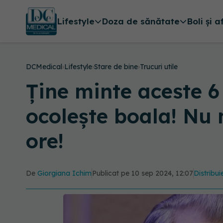
Lifestyle
Doza de sănătate
Boli și a
DCMedical
›
Lifestyle
›
Stare de bine
›
Trucuri utile
Ține minte aceste 6
ocolește boala! Nu 
ore!
De
Giorgiana Ichim
Publicat pe 10 sep 2024, 12:07
Distribui