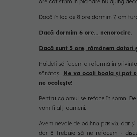
ore cât stăm în picioare nu ajung decâ
Dacă în loc de 8 ore dormim 7, am fur
Dacă dormim 6 ore... nenorocire.
Dacă sunt 5 ore, rămânem datori ș
Haideți să facem o reformă în privinț
sănătoși.
Ne va ocoli boala și pot 
ne ocolește!
Pentru că omul se reface în somn. De az
vom fi alți oameni.
Avem nevoie de odihnă pasivă, dar și 
dar 8 trebuie să ne refacem - discu