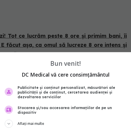
i! Tot ce lucrăm peste 8 ore și primim bani, îi
 făcut așa, ca omul să lucreze 8 ore intens și
 ore să se recreeze.
Bun venit!
ori de stil de viață.
DC Medical vă cere consimțământul
oameni.
Publicitate și conținut personalizat, măsurători ale
publicității și de conținut, cercetarea audienței și
dezvoltarea serviciilor
Stocarea și/sau accesarea informațiilor de pe un
dispozitiv
Aflați mai multe
mătate de oră în mijlocul naturii. Acolo avem apă,