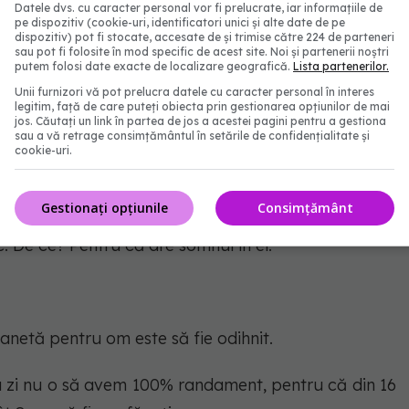
Datele dvs. cu caracter personal vor fi prelucrate, iar informațiile de
pe dispozitiv (cookie-uri, identificatori unici și alte date de pe
dispozitiv) pot fi stocate, accesate de și trimise către 224 de parteneri
sau pot fi folosite în mod specific de acest site. Noi și partenerii noștri
elepți, să ascultăm adevărul și să trăim pentru el.
putem folosi date exacte de localizare geografică.
Lista partenerilor.
Unii furnizori vă pot prelucra datele cu caracter personal în interes
legitim, față de care puteți obiecta prin gestionarea opțiunilor de mai
vi un om nou, pentru că ai început să înțelegi
jos. Căutați un link în partea de jos a acestei pagini pentru a gestiona
sau a vă retrage consimțământul în setările de confidențialitate și
cookie-uri.
nim. Un om care nu este odihnit, nu e bun de nimic.
Gestionați opțiunile
Consimțământ
-e somn!
Mai lucrează cu el... Nu e bun nici de lucru,
ic. De ce? Pentru că are somnul în el.
anetă pentru om este să fie odihnit.
 zi nu o să avem 100% randament, pentru că din 16