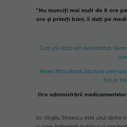
"Nu munciți mai mult de 8 ore pe z
ore și primiți bani, îi dați pe me
Cum știi dacă ești deshidratat. Semnu
car
Berea fără alcool, băutura care spal
Toți ar tr
Ora administrării medicamentelor 
Dr. Virgiliu Stroescu este unul dintre 
și care îndeamnă publicul și pacienți