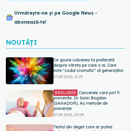
Urmărește-ne și pe Google News -
abonează‑te!
NOUTĂȚI
EXCLUSIV
Cancerele care pot fi
prevenite. Dr. Sorin Bogdan
(SANADOR): Au metode de
prevenție
07.08.2026, 20:09
Testul din deget care ar putea
indica riscul pentru 8 boli majore
07.08.2026, 18:34
Dieta care poate crește brusc