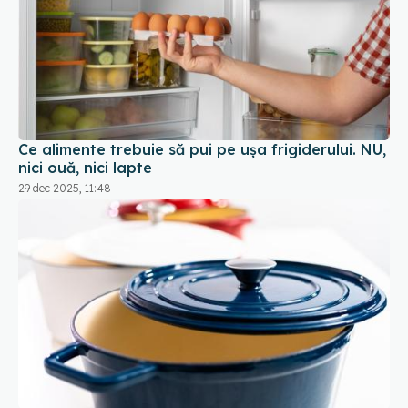
Ce alimente trebuie să pui pe ușa frigiderului. NU,
nici ouă, nici lapte
29 dec 2025, 11:48
De ce să pui capacul de fiecare dată când
gătești la foc mic
28 dec 2025, 17:50