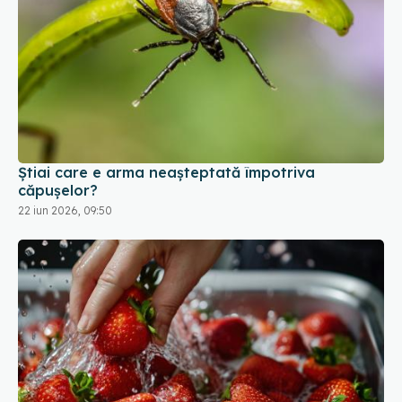
Știai care e arma neașteptată împotriva
căpușelor?
22 iun 2026, 09:50
Cum se spală corect căpșunile. Trucurile
experților în siguranță alimentară