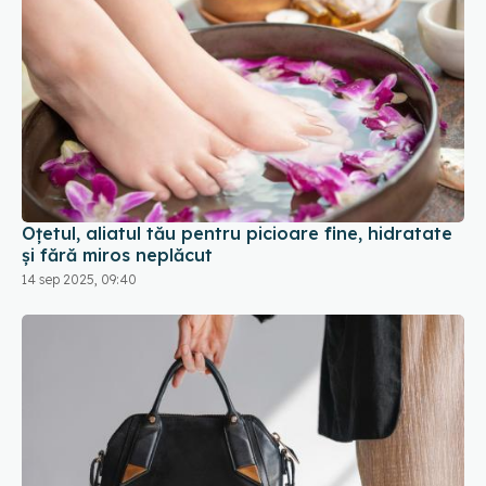
Oțetul, aliatul tău pentru picioare fine, hidratate
și fără miros neplăcut
14 sep 2025, 09:40
5 motive să nu îți mai pui geanta pe jos