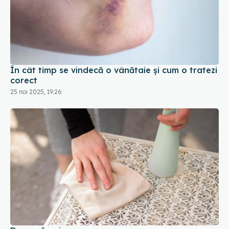
În cât timp se vindecă o vânătaie și cum o tratezi
corect
25 noi 2025, 19:26
De ce să pui sare pe covor
18 ian 2026, 10:11