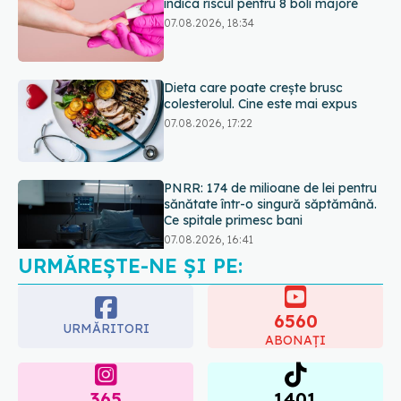
colesterolul. Cine este mai expus
07.08.2026, 17:22
PNRR: 174 de milioane de lei pentru
sănătate într-o singură săptămână.
Ce spitale primesc bani
07.08.2026, 16:41
URMĂREȘTE-NE ȘI PE:
Ce spune culoarea ta preferată
despre vârsta pe care o ai. Care
este "codul cromatic" al generațiilor
6560
07.08.2026, 21:29
URMĂRITORI
ABONAȚI
365
1401
URMĂRITORI
URMĂRITORI
ARTICOLE SIMILARE