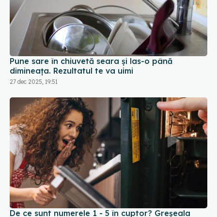
Pune sare în chiuvetă seara și las-o până
dimineața. Rezultatul te va uimi
27 dec 2025, 19:51
De ce sunt numerele 1 - 5 în cuptor? Greșeala
care îți strică mâncarea. Aplică asta și vezi
diferența!
06 ian 2026, 17:48