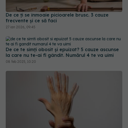
frecvente și ce să faci
27 ian 2026, 09:45
De ce te simți obosit și epuizat? 5 cauze ascunse
la care nu te-ai fi gândit. Numărul 4 te va uimi
08 feb 2025, 10:20
Este normal să îți tremure mâinile? De ce îți
tremură și când NU e vorba de Parkinson