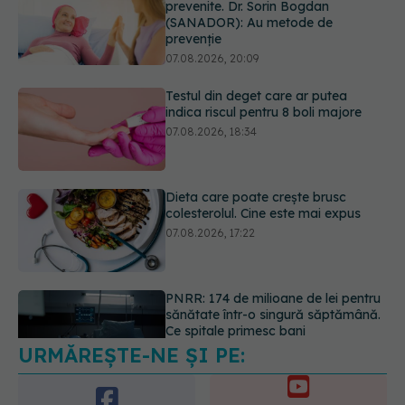
Testul din deget care ar putea
indica riscul pentru 8 boli majore
07.08.2026, 18:34
Dieta care poate crește brusc
colesterolul. Cine este mai expus
07.08.2026, 17:22
PNRR: 174 de milioane de lei pentru
sănătate într-o singură săptămână.
Ce spitale primesc bani
07.08.2026, 16:41
URMĂREȘTE-NE ȘI PE:
Ce spune culoarea ta preferată
despre vârsta pe care o ai. Care
este "codul cromatic" al generațiilor
6560
07.08.2026, 21:29
URMĂRITORI
ABONAȚI