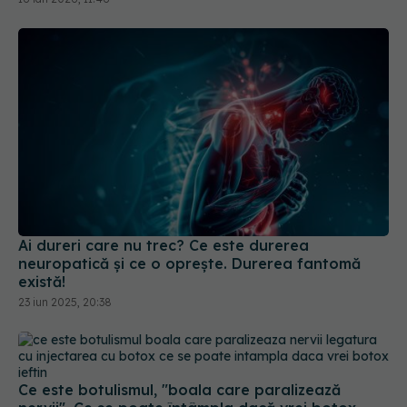
Ai dureri care nu trec? Ce este durerea
neuropatică și ce o oprește. Durerea fantomă
există!
23 iun 2025, 20:38
Ce este botulismul, "boala care paralizează
nervii". Ce se poate întâmpla dacă vrei botox
ieftin
07 feb 2025, 12:17