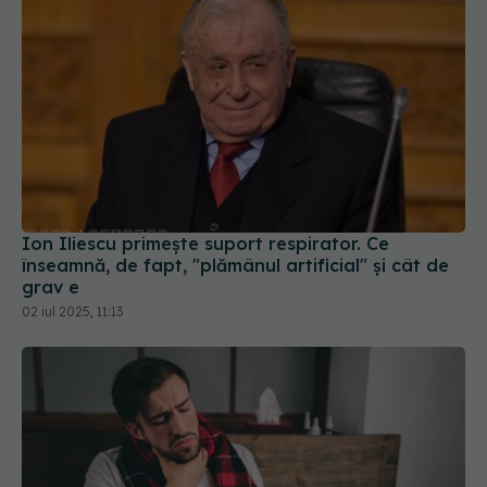
Ion Iliescu primește suport respirator. Ce
înseamnă, de fapt, "plămânul artificial" și cât de
grav e
02 iul 2025, 11:13