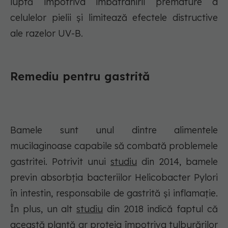
luptă împotriva îmbătrânirii premature a
celulelor pielii și limitează efectele distructive
ale razelor UV-B.
Remediu pentru gastrită
Bamele sunt unul dintre alimentele
mucilaginoase capabile să combată problemele
gastritei. Potrivit unui
studiu
din 2014, bamele
previn absorbția bacteriilor Helicobacter Pylori
în intestin, responsabile de gastrită și inflamație.
În plus, un alt
studiu
din 2018 indică faptul că
această plantă ar proteja împotriva tulburărilor