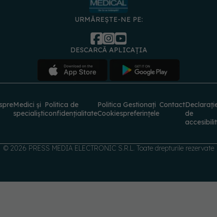
DESCARCĂ APLICAȚIA
spre
Medici și
Politica de
Politica
Gestionați
Contact
Declarați
specialiști
confidențialitate
Cookies
preferințele
de
accesibili
© 2026 PRESS MEDIA ELECTRONIC S.R.L. Toate drepturile rezervate