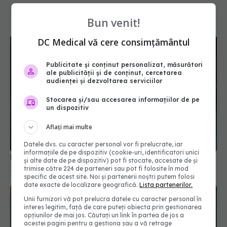
Bun venit!
DC Medical vă cere consimțământul
Publicitate și conținut personalizat, măsurători
ale publicității și de conținut, cercetarea
audienței și dezvoltarea serviciilor
Stocarea și/sau accesarea informațiilor de pe
un dispozitiv
Primul semn că intestinul tău este iritat
Aflați mai multe
14 ian 2026, 09:24
Datele dvs. cu caracter personal vor fi prelucrate, iar
informațiile de pe dispozitiv (cookie-uri, identificatori unici
și alte date de pe dispozitiv) pot fi stocate, accesate de și
trimise către 224 de parteneri sau pot fi folosite în mod
specific de acest site. Noi și partenerii noștri putem folosi
date exacte de localizare geografică.
Lista partenerilor.
Unii furnizori vă pot prelucra datele cu caracter personal în
interes legitim, față de care puteți obiecta prin gestionarea
opțiunilor de mai jos. Căutați un link în partea de jos a
acestei pagini pentru a gestiona sau a vă retrage