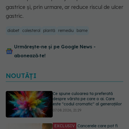
gastrice și, prin urmare, ar reduce riscul de ulcer
gastric.
diabet
colesterol
plantă
remediu
bame
Urmărește-ne și pe Google News -
abonează‑te!
NOUTĂȚI
EXCLUSIV
Cancerele care pot fi
prevenite. Dr. Sorin Bogdan
(SANADOR): Au metode de
prevenție
07.08.2026, 20:09