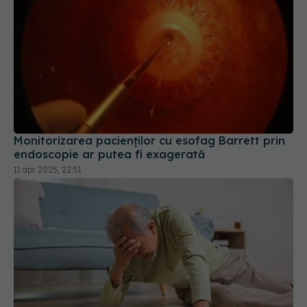
Monitorizarea pacienților cu esofag Barrett prin
endoscopie ar putea fi exagerată
11 apr 2025, 22:51
De ce ți se înmoaie picioarele brusc. 3 cauze