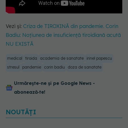
Vezi și:
Criza de TIROXINĂ din pandemie. Corin
Badiu: Noțiunea de insuficiență tiroidiană acută
NU EXISTĂ
medical
tiroida
academia de sanatate
irinel popescu
stresul
pandemie
corin badiu
doza de sanatate
Urmărește-ne și pe Google News -
abonează‑te!
NOUTĂȚI