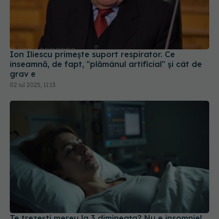
Ion Iliescu primește suport respirator. Ce
înseamnă, de fapt, "plămânul artificial" și cât de
grav e
02 iul 2025, 11:13
Te trezești mereu la 3 dimineața? Nu e insomnie!