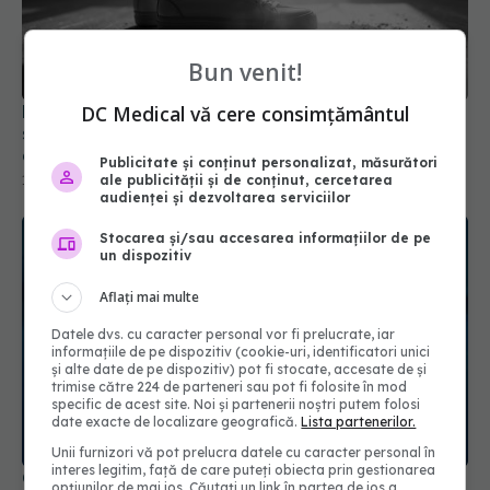
Bun venit!
DC Medical vă cere consimțământul
De ce să NU mai porți niciodată pantofii de
stradă în casă? Adevărul șocant despre ce
aducem pe tălpi!
Publicitate și conținut personalizat, măsurători
ale publicității și de conținut, cercetarea
15 apr 2025, 20:59
audienței și dezvoltarea serviciilor
Stocarea și/sau accesarea informațiilor de pe
un dispozitiv
Aflați mai multe
Datele dvs. cu caracter personal vor fi prelucrate, iar
informațiile de pe dispozitiv (cookie-uri, identificatori unici
și alte date de pe dispozitiv) pot fi stocate, accesate de și
trimise către 224 de parteneri sau pot fi folosite în mod
specific de acest site. Noi și partenerii noștri putem folosi
date exacte de localizare geografică.
Lista partenerilor.
Unii furnizori vă pot prelucra datele cu caracter personal în
interes legitim, față de care puteți obiecta prin gestionarea
Operația care salvează de AVC... s-ar putea să fie
opțiunilor de mai jos. Căutați un link în partea de jos a