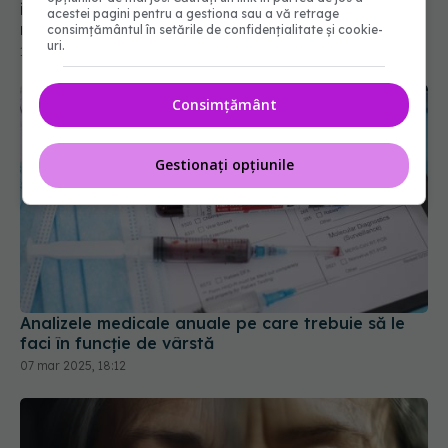
inutilă pentru majoritatea pacienților. Ce arată un
acestei pagini pentru a gestiona sau a vă retrage
nou studiu
consimțământul în setările de confidențialitate și cookie-
uri.
18 apr 2025, 19:27
Consimțământ
Gestionați opțiunile
Analizele medicale anuale pe care trebuie să le
faci în funcție de vârstă
07 mar 2025, 18:12