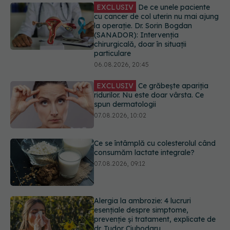
EXCLUSIV
De ce unele paciente
cu cancer de col uterin nu mai ajung
la operație. Dr. Sorin Bogdan
(SANADOR): Intervenția
chirurgicală, doar în situații
particulare
06.08.2026, 20:45
EXCLUSIV
Ce grăbește apariția
ridurilor. Nu este doar vârsta. Ce
spun dermatologii
07.08.2026, 10:02
Ce se întâmplă cu colesterolul când
consumăm lactate integrale?
07.08.2026, 09:12
Alergia la ambrozie: 4 lucruri
esențiale despre simptome,
prevenție și tratament, explicate de
dr. Tudor Ciuhodaru