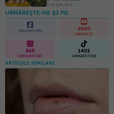
07.08.2026, 08:21
URMĂREȘTE-NE ȘI PE:
EXCLUSIV
Brahiterapie vs
radioterapie externă în cancerul
ginecologic. Dr. Sorin Bogdan
6560
(SANADOR) explică diferența și
URMĂRITORI
cum acționează tratamentul
ABONAȚI
06.08.2026, 22:49
365
1401
URMĂRITORI
URMĂRITORI
ARTICOLE SIMILARE