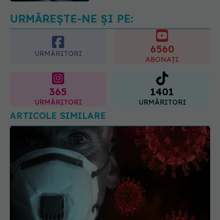
07.08.2026, 21:29
URMĂREȘTE-NE ȘI PE:
6560
URMĂRITORI
ABONAȚI
365
1401
URMĂRITORI
URMĂRITORI
ARTICOLE SIMILARE