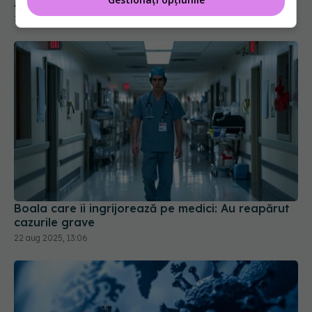
Absolut îngrozitor!
22 feb 2026, 13:59
Boala care îi ingrijorează pe medici: Au reapărut
cazurile grave
22 aug 2025, 13:06