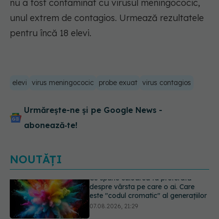
nu a fost contaminat cu virusul meningococic,
unul extrem de contagios. Urmează rezultatele
pentru încă 18 elevi.
elevi
virus meningococic
probe exuat
virus contagios
Urmărește-ne și pe Google News -
abonează‑te!
NOUTĂȚI
EXCLUSIV
Cancerele care pot fi
prevenite. Dr. Sorin Bogdan
(SANADOR): Au metode de