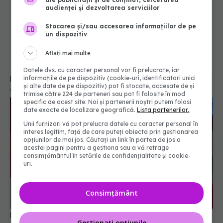
audienței și dezvoltarea serviciilor
Stocarea și/sau accesarea informațiilor de pe
un dispozitiv
Aflați mai multe
Datele dvs. cu caracter personal vor fi prelucrate, iar
De ce unele persoane nu se îmbolnăvesc
informațiile de pe dispozitiv (cookie-uri, identificatori unici
și alte date de pe dispozitiv) pot fi stocate, accesate de și
06 sep 2025, 09:30
trimise către 224 de parteneri sau pot fi folosite în mod
specific de acest site. Noi și partenerii noștri putem folosi
date exacte de localizare geografică.
Lista partenerilor.
Unii furnizori vă pot prelucra datele cu caracter personal în
interes legitim, față de care puteți obiecta prin gestionarea
opțiunilor de mai jos. Căutați un link în partea de jos a
acestei pagini pentru a gestiona sau a vă retrage
consimțământul în setările de confidențialitate și cookie-
uri.
Consimțământ
Mara Bănică, în stare dificilă după gripa A:
Gestionați opțiunile