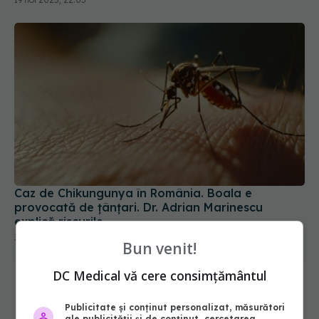
Caz de Chikungunya în România. Boala e
provocată de țânțari. Dr. Adrian Marinescu
explică riscurile
30 ian 2026, 11:09
Bun venit!
DC Medical vă cere consimțământul
Publicitate și conținut personalizat, măsurători
ale publicității și de conținut, cercetarea