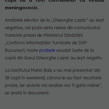
copii nu a fost contaminat cu virusul
meningococic.
Analizele elevilor de la „Gheorghe Lazăr” au ieșit
negative, cel puțin asta reiese din comunicatul
transmis presei de Ministerul Sănătății.
„Conform informațiilor furnizate de DSP
București, toate
probele
exudat luate de la
copiii din liceul Gheorghe Lazar au ieșit negativ.
La Institutul Matei Balș s-au mai prezentat alți
18 copii în weekend, cărora le-au fost recoltate
probe, iar aceste noi analize vor fi gata mâine”,
se arată în document.