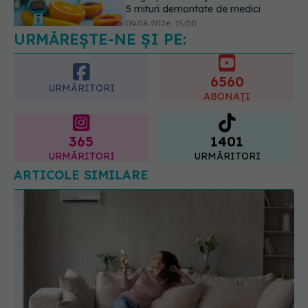
5 mituri demontate de medici
09.08.2026, 15:00
URMĂREȘTE-NE ȘI PE:
6560
URMĂRITORI
ABONAȚI
365
1401
URMĂRITORI
URMĂRITORI
ARTICOLE SIMILARE