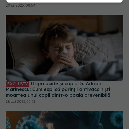
20 iul 2025, 08:54
Gripa ucide și copii. Dr. Adrian
EXCLUSIV
Marinescu: Cum explică părinții antivacciniști
moartea unui copil dintr-o boală prevenibilă
28 oct 2025, 12:01