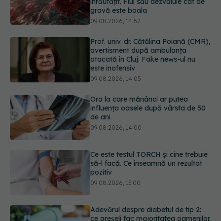
înrăutățit. Fiul său dezvăluie cât de
gravă este boala
09.08.2026, 14:52
Prof. univ. dr. Cătălina Poiană (CMR),
avertisment după ambulanța
atacată în Cluj: Fake news-ul nu
este inofensiv
09.08.2026, 14:05
Ora la care mănânci ar putea
influența oasele după vârsta de 50
de ani
09.08.2026, 14:00
Ce este testul TORCH și cine trebuie
să-l facă. Ce înseamnă un rezultat
pozitiv
09.08.2026, 13:00
Adevărul despre diabetul de tip 2:
ce greșeli fac majoritatea oamenilor.