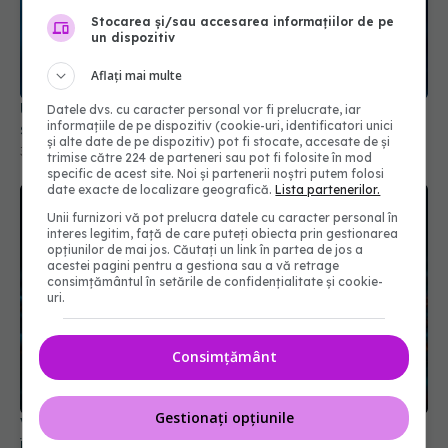
Stocarea și/sau accesarea informațiilor de pe
un dispozitiv
Aflați mai multe
Un nou coronavirus, descoperit de medici. Medicii
Datele dvs. cu caracter personal vor fi prelucrate, iar
informațiile de pe dispozitiv (cookie-uri, identificatori unici
se tem de o nouă pandemie
și alte date de pe dispozitiv) pot fi stocate, accesate de și
30 oct 2025, 10:29
trimise către 224 de parteneri sau pot fi folosite în mod
specific de acest site. Noi și partenerii noștri putem folosi
date exacte de localizare geografică.
Lista partenerilor.
Unii furnizori vă pot prelucra datele cu caracter personal în
interes legitim, față de care puteți obiecta prin gestionarea
opțiunilor de mai jos. Căutați un link în partea de jos a
acestei pagini pentru a gestiona sau a vă retrage
consimțământul în setările de confidențialitate și cookie-
uri.
Consimțământ
Gestionați opțiunile
Virusul care duce la umflarea creierului provoacă
îngrijorare