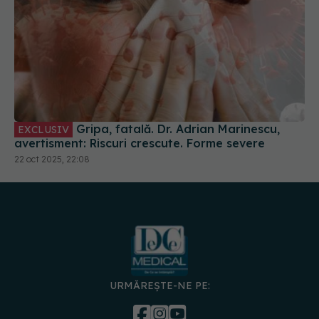
Gripa, fatală. Dr. Adrian Marinescu,
EXCLUSIV
avertisment: Riscuri crescute. Forme severe
22 oct 2025, 22:08
URMĂREȘTE-NE PE: