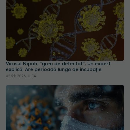
Virusul Nipah, "greu de detectat". Un expert
explică: Are perioadă lungă de incubație
02 feb 2026, 11:04