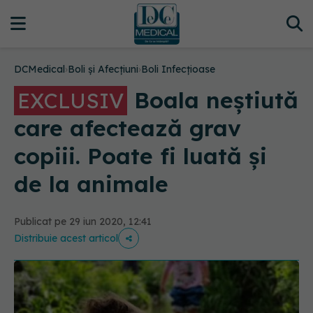
DCMedical
›
Boli și Afecțiuni
›
Boli Infecțioase
Boala neștiută
EXCLUSIV
care afectează grav
copiii. Poate fi luată și
de la animale
Publicat pe 29 iun 2020, 12:41
Distribuie acest articol