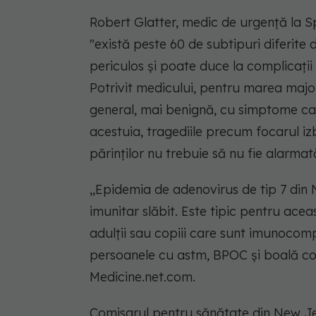
Robert Glatter, medic de urgență la Sp
"există peste 60 de subtipuri diferite
periculos și poate duce la complicații 
Potrivit medicului, pentru marea majori
general, mai benignă, cu simptome care
acestuia, tragediile precum focarul iz
părinților nu trebuie să nu fie alarmat
,,Epidemia de adenovirus de tip 7 din 
imunitar slăbit. Este tipic pentru acea
adulții sau copiii care sunt imunocomp
persoanele cu astm, BPOC și boală cor
Medicine.net.com.
Comisarul pentru sănătate din New Jers