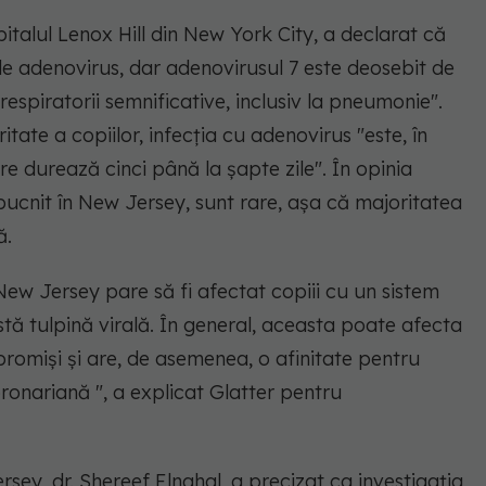
italul Lenox Hill din New York City, a declarat că
 de adenovirus, dar adenovirusul 7 este deosebit de
respiratorii semnificative, inclusiv la pneumonie".
tate a copiilor, infecția cu adenovirus "este, în
 durează cinci până la șapte zile". În opinia
bucnit în New Jersey, sunt rare, așa că majoritatea
ă.
New Jersey pare să fi afectat copiii cu un sistem
stă tulpină virală. În general, aceasta poate afecta
romiși și are, de asemenea, o afinitate pentru
onariană ", a explicat Glatter pentru
ey, dr. Shereef Elnahal, a precizat ca investigația