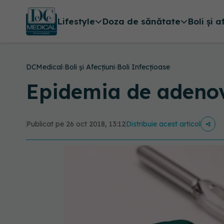
Lifestyle
Doza de sănătate
Boli și a
DCMedical
›
Boli și Afecțiuni
›
Boli Infecțioase
Epidemia de adenovi
Publicat pe 26 oct 2018, 13:12
Distribuie acest articol