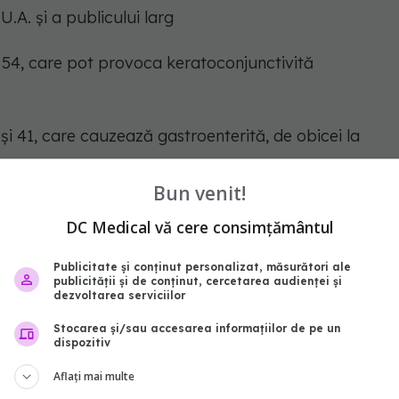
.U.A. și a publicului larg
 și 54, care pot provoca keratoconjunctivită
 și 41, care cauzează gastroenterită, de obicei la
Bun venit!
DC Medical vă cere consimțământul
7) care se răspândesc în apă, cum ar fi mici lacuri
Publicitate și conținut personalizat, măsurători ale
rovoca focare de boală febrilă cu conjunctivită.
publicității și de conținut, cercetarea audienței și
dezvoltarea serviciilor
l al Bolilor
recomandă profesioniștilor din
Stocarea și/sau accesarea informațiilor de pe un
 adenovirusurile ca posibile cauze ale bolilor
dispozitiv
torii inferioare, cum ar fi pneumonia și să raporteze
Aflați mai multe