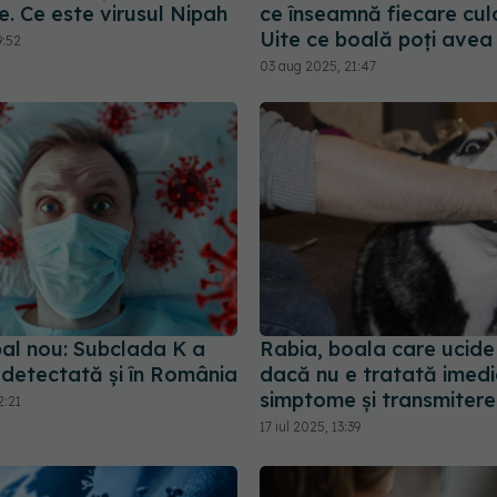
re. Ce este virusul Nipah
ce înseamnă fiecare cul
Uite ce boală poți avea
9:52
03 aug 2025, 21:47
pal nou: Subclada K a
Rabia, boala care ucid
detectată și în România
dacă nu e tratată imedi
simptome și transmitere
2:21
17 iul 2025, 13:39