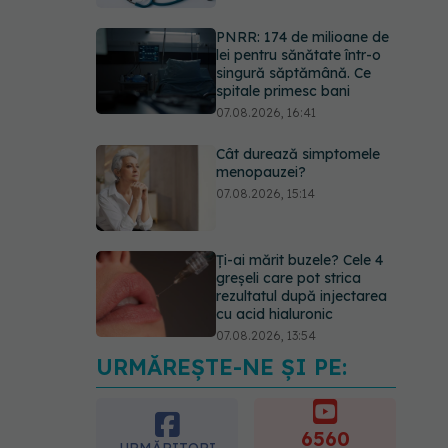
PNRR: 174 de milioane de
lei pentru sănătate într-o
singură săptămână. Ce
spitale primesc bani
07.08.2026, 16:41
Cât durează simptomele
menopauzei?
07.08.2026, 15:14
Ți-ai mărit buzele? Cele 4
greșeli care pot strica
rezultatul după injectarea
cu acid hialuronic
07.08.2026, 13:54
URMĂREȘTE-NE ȘI PE:
Testul din deget care ar
putea indica riscul pentru 8
boli majore
6560
07.08.2026, 18:34
URMĂRITORI