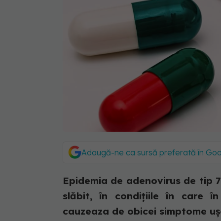
Adaugă-ne ca sursă preferată în Go
Epidemia de adenovirus de tip 7 
slăbit, în condițiile în care î
cauzeaza de obicei simptome ușo