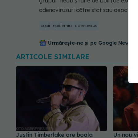
grupuri neobișnuite de boli (de exempl
adenovirusuri către stat sau departam
copii
epidemia
adenovirus
Urmărește-ne și pe Google News - 
ARTICOLE SIMILARE
Justin Timberlake are boala
Un nou v