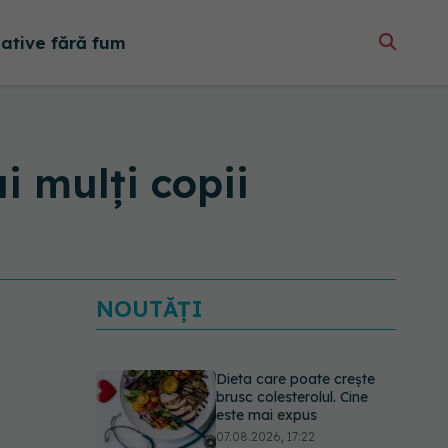
native fără fum
i mulți copii
NOUTĂȚI
Dieta care poate crește
brusc colesterolul. Cine
este mai expus
07.08.2026, 17:22