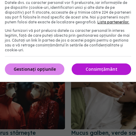
u, respiratorii, conjunctivite) potențial cauzate de
Datele dvs. cu caracter personal vor fi prelucrate, iar informațiile de
pe dispozitiv (cookie-uri, identificatori unici și alte date de pe
entul local de sănătate.
dispozitiv) pot fi stocate, accesate de și trimise către 224 de parteneri
sau pot fi folosite în mod specific de acest site. Noi și partenerii noștri
putem folosi date exacte de localizare geografică.
Lista partenerilor.
Unii furnizori vă pot prelucra datele cu caracter personal în interes
legitim, față de care puteți obiecta prin gestionarea opțiunilor de mai
jos. Căutați un link în partea de jos a acestei pagini pentru a gestiona
abonează‑te!
sau a vă retrage consimțământul în setările de confidențialitate și
cookie-uri.
Gestionați opțiunile
Consimțământ
irus stârnește
Mucus galben, verde sa