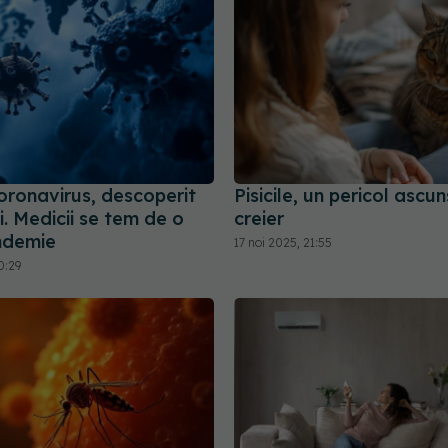
oronavirus, descoperit
Pisicile, un pericol ascu
. Medicii se tem de o
creier
ndemie
17 noi 2025, 21:55
0:29