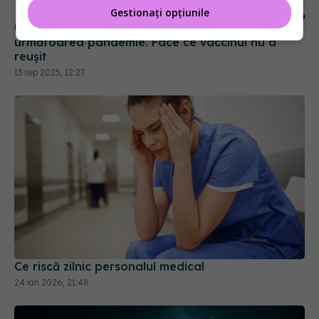
Gestionați opțiunile
Un cocktail minune ar putea opri gripa și
următoarea pandemie. Face ce vaccinul nu a
reușit
13 sep 2025, 12:27
Ce riscă zilnic personalul medical
24 ian 2026, 21:48