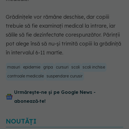
Grădiniţele vor rămâne deschise, dar copiii
trebuie să fie examinaţi medical la intrare, iar
sălile să fie dezinfectate corespunzător. Părinţii
pot alege însă să nu-şi trimită copiii la grădiniţă
în intervalul 6-11 martie.
masuri
epidemie
gripa
cursuri
scoli
scoli inchise
controale medicale
suspendare curusir
Urmărește-ne și pe Google News -
abonează‑te!
NOUTĂȚI