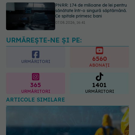
Ce spune culoarea ta preferată
despre vârsta pe care o ai. Care
este "codul cromatic" al generațiilor
07.08.2026, 21:29
URMĂREȘTE-NE ȘI PE:
6560
URMĂRITORI
ABONAȚI
365
1401
URMĂRITORI
URMĂRITORI
ARTICOLE SIMILARE