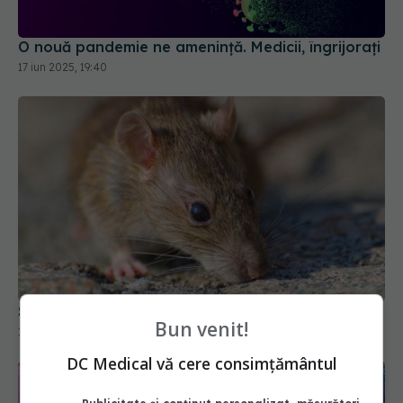
O nouă pandemie ne amenință. Medicii, îngrijorați
17 iun 2025, 19:40
Soția unui mare actor, răpusă de hantavirus
Bun venit!
16 mai 2026, 16:45
DC Medical vă cere consimțământul