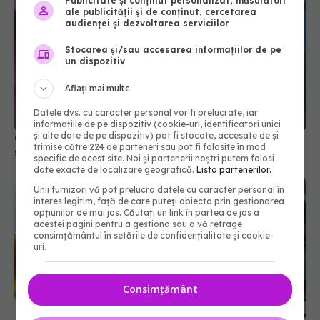
Publicitate și conținut personalizat, măsurători
ale publicității și de conținut, cercetarea
audienței și dezvoltarea serviciilor
Stocarea și/sau accesarea informațiilor de pe
un dispozitiv
Aflați mai multe
Datele dvs. cu caracter personal vor fi prelucrate, iar
informațiile de pe dispozitiv (cookie-uri, identificatori unici
și alte date de pe dispozitiv) pot fi stocate, accesate de și
Ce sunt petele roz din baie, de pe cadă, chiuvetă
trimise către 224 de parteneri sau pot fi folosite în mod
sau duș. Bacteria îți poate ajunge în sânge
specific de acest site. Noi și partenerii noștri putem folosi
18 aug 2025, 13:08
date exacte de localizare geografică.
Lista partenerilor.
Unii furnizori vă pot prelucra datele cu caracter personal în
interes legitim, față de care puteți obiecta prin gestionarea
opțiunilor de mai jos. Căutați un link în partea de jos a
acestei pagini pentru a gestiona sau a vă retrage
consimțământul în setările de confidențialitate și cookie-
uri.
Consimțământ