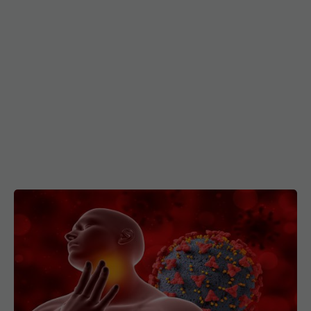
Difteria revine în Europa. Adulții nevaccinați, în