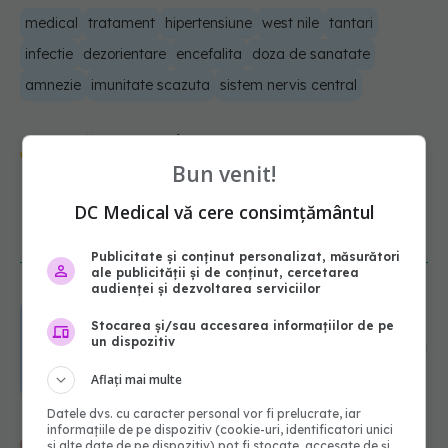
medical
tratament
hipertensiune
west nile
tantari
infectie
dezorientare
encefalita
doza de sanatate
amnezie
imunitate scazuta
sistem nervis central
Urmărește-ne și pe Google News -
Bun venit!
abonează‑te!
DC Medical vă cere consimțământul
NOUTĂȚI
Publicitate și conținut personalizat, măsurători
ale publicității și de conținut, cercetarea
audienței și dezvoltarea serviciilor
Greșeala pe care milioane de femei
Stocarea și/sau accesarea informațiilor de pe
o fac când își cumpără sutien. Un
un dispozitiv
medic explică metoda corectă
06.08.2026, 18:08
Aflați mai multe
Datele dvs. cu caracter personal vor fi prelucrate, iar
Colebil și Panzcebil, blocate
informațiile de pe dispozitiv (cookie-uri, identificatori unici
temporar în farmacii. ANMDMR
și alte date de pe dispozitiv) pot fi stocate, accesate de și