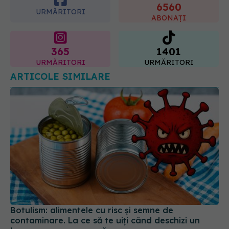
365
1401
URMĂRITORI
URMĂRITORI
ARTICOLE SIMILARE
Botulism: alimentele cu risc și semne de
contaminare. La ce să te uiți când deschizi un
borcan sau o conservă
14 aug 2025, 10:04