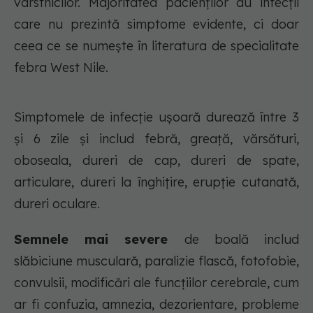
vârstnicilor. Majoritatea pacienţilor au infecţii
care nu prezintă simptome evidente, ci doar
ceea ce se numeşte în literatura de specialitate
febra West Nile.
Simptomele de infecţie uşoară durează între 3
şi 6 zile şi includ febră, greaţă, vărsături,
oboseala, dureri de cap, dureri de spate,
articulare, dureri la înghiţire, erupţie cutanată,
dureri oculare.
Semnele mai severe
de boală includ
slăbiciune musculară, paralizie flască, fotofobie,
convulsii, modificări ale funcţiilor cerebrale, cum
ar fi confuzia, amnezia, dezorientare, probleme