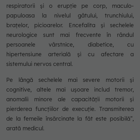
respiratorii şi o erupţie pe corp, maculo-
papuloasa la nivelul gâtului, trunchiului,
braţelor, picioarelor. Encefalita şi sechelele
neurologice sunt mai frecvente în rândul
persoanele vârstnice, diabetice, cu
hipertensiune arterială şi cu afectare a
sistemului nervos central.
Pe lângă sechelele mai severe motorii şi
cognitive, altele mai uşoare includ tremor,
anomalii minore ale capacităţii motorii şi
pierderea funcţiilor de execuţie. Transmiterea
de la femeile însărcinate la făt este posibilă”,
arată medicul.