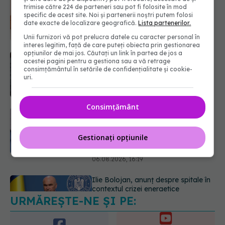
explică de ce a luat măsura
trimise către 224 de parteneri sau pot fi folosite în mod
specific de acest site. Noi și partenerii noștri putem folosi
06.08.2026, 16:37
date exacte de localizare geografică.
Lista partenerilor.
Unii furnizori vă pot prelucra datele cu caracter personal în
Cum aleg medicii combinația
interes legitim, față de care puteți obiecta prin gestionarea
potrivită de medicamente pentru
opțiunilor de mai jos. Căutați un link în partea de jos a
acestei pagini pentru a gestiona sau a vă retrage
hipertensiune. De ce doi pacienți cu
consimțământul în setările de confidențialitate și cookie-
aceeași tensiune pot primi
uri.
tratamente diferite
06.08.2026, 16:19
Consimțământ
Ilie Bolojan, anunț despre spitale în
contextul crizei energetice
06.08.2026, 15:24
Gestionați opțiunile
URMĂREȘTE-NE ȘI PE:
EXCLUSIV
Cancerele ginecologice
care pot fi tratate fără operație. Dr.
Sorin Bogdan (SANADOR): Chirurgia
6560
este indicată doar punctual, pentru
URMĂRITORI
anumite categorii de paciente
ABONAȚI
06.08.2026, 19:05