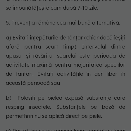
se îmbunătățește cam după 7-10 zile.
5. Prevenția rămâne cea mai bună alternativă:
a) Evitați înțepăturile de țânțar (chiar dacă ieșiți
afară pentru scurt timp). Intervalul dintre
apusul și răsăritul soarelui este perioada de
activitate maximă pentru majoritatea speciilor
de tânțari. Evitați activitățile în aer liber în
această perioadă sau
b) Folosiți pe pielea expusă substanțe care
resping insectele. Substanțele pe bază de
permethrin nu se aplică direct pe piele.
c) Purtați haine cu mâneci lungi, pantaloni lungi