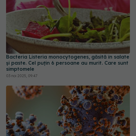
Bacteria Listeria monocytogenes, găsită în salate
și paste. Cel puțin 6 persoane au murit. Care sunt
simptomele
03 noi 2025, 09:47
Hantavirusul în România. Ce este, cum se