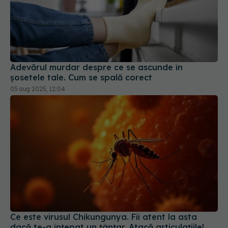
Adevărul murdar despre ce se ascunde în
șosetele tale. Cum se spală corect
05 aug 2025, 12:04
Ce este virusul Chikungunya. Fii atent la asta
dacă te-a înțepat un țânțar. Atacă articulațiile!
23 iul 2025, 11:48