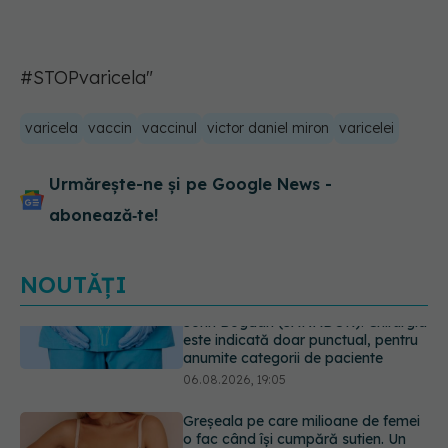
#STOPvaricela"
varicela
vaccin
vaccinul
victor daniel miron
varicelei
Urmărește-ne și pe Google News -
abonează‑te!
NOUTĂȚI
Greșeala pe care milioane de femei
o fac când își cumpără sutien. Un
medic explică metoda corectă
06.08.2026, 18:08