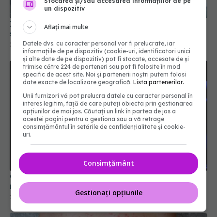
Stocarea și/sau accesarea informațiilor de pe
un dispozitiv
Infecția care te poate urmări 10 ani. Legătura
Aflați mai multe
șocantă dintre spitalizare și bolile incurabile
Datele dvs. cu caracter personal vor fi prelucrate, iar
25 feb 2026, 21:03
informațiile de pe dispozitiv (cookie-uri, identificatori unici
și alte date de pe dispozitiv) pot fi stocate, accesate de și
trimise către 224 de parteneri sau pot fi folosite în mod
specific de acest site. Noi și partenerii noștri putem folosi
date exacte de localizare geografică.
Lista partenerilor.
Unii furnizori vă pot prelucra datele cu caracter personal în
interes legitim, față de care puteți obiecta prin gestionarea
opțiunilor de mai jos. Căutați un link în partea de jos a
acestei pagini pentru a gestiona sau a vă retrage
consimțământul în setările de confidențialitate și cookie-
uri.
Consimțământ
Candidozyma auris, ciuperca rezistentă la
medicamente, se răspândește rapid în Europa
Gestionați opțiunile
11 sep 2025, 20:50