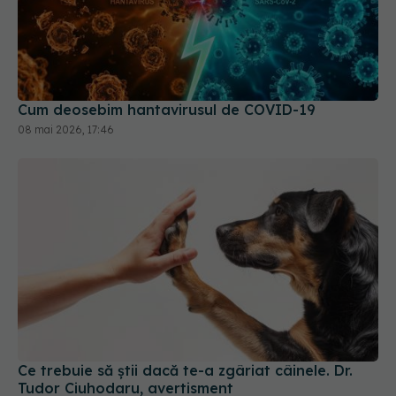
Cum deosebim hantavirusul de COVID-19
08 mai 2026, 17:46
Ce trebuie să știi dacă te-a zgâriat câinele. Dr.
Tudor Ciuhodaru, avertisment