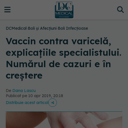
DCMedical
›
Boli și Afecțiuni
›
Boli Infecțioase
Vaccin contra varicelă,
explicațiile specialistului.
Numărul de cazuri e în
creștere
De
Dana Lascu
Publicat pe 10 apr 2019, 20:18
Distribuie acest articol