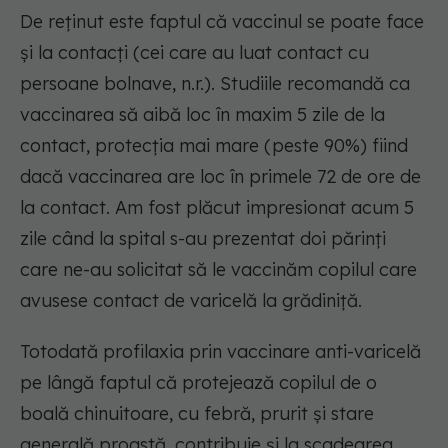
De reținut este faptul că vaccinul se poate face
și la contacți (cei care au luat contact cu
persoane bolnave, n.r.). Studiile recomandă ca
vaccinarea să aibă loc în maxim 5 zile de la
contact, protecția mai mare (peste 90%) fiind
dacă vaccinarea are loc în primele 72 de ore de
la contact. Am fost plăcut impresionat acum 5
zile când la spital s-au prezentat doi părinți
care ne-au solicitat să le vaccinăm copilul care
avusese contact de varicelă la grădiniță.
Totodată profilaxia prin vaccinare anti-varicelă
pe lângă faptul că protejează copilul de o
boală chinuitoare, cu febră, prurit și stare
generală proastă, contribuie și la scadearea