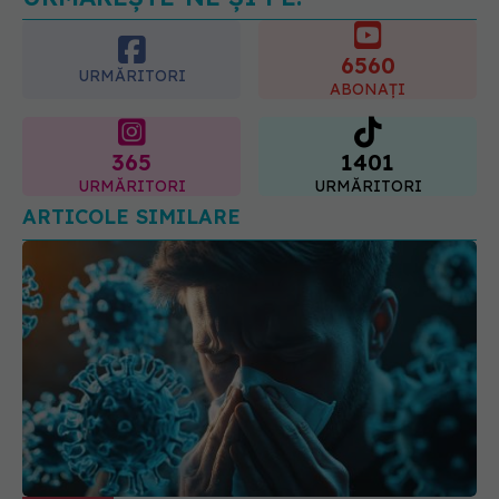
anumite categorii de paciente
06.08.2026, 19:05
6560
URMĂRITORI
ABONAȚI
365
1401
URMĂRITORI
URMĂRITORI
ARTICOLE SIMILARE