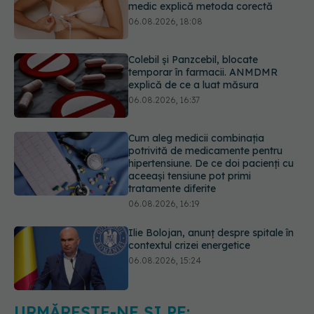
Colebil și Panzcebil, blocate
temporar în farmacii. ANMDMR
explică de ce a luat măsura
06.08.2026, 16:37
Cum aleg medicii combinația
potrivită de medicamente pentru
hipertensiune. De ce doi pacienți cu
aceeași tensiune pot primi
tratamente diferite
06.08.2026, 16:19
Ilie Bolojan, anunț despre spitale în
contextul crizei energetice
06.08.2026, 15:24
EXCLUSIV
Cancerele ginecologice
care pot fi tratate fără operație. Dr.
Sorin Bogdan (SANADOR): Chirurgia
este indicată doar punctual, pentru
URMĂREȘTE-NE ȘI PE: