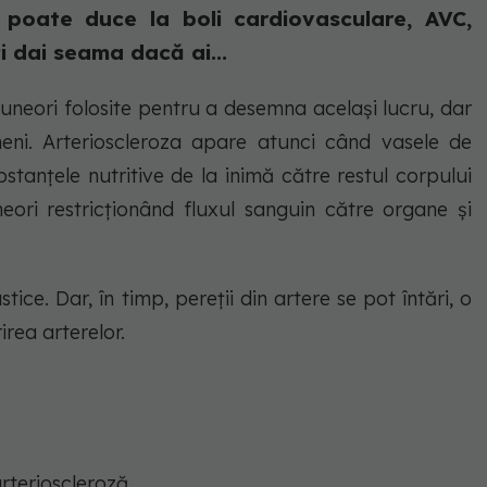
ă poate duce la boli cardiovasculare, AVC,
ți dai seama dacă ai...
 uneori folosite pentru a desemna același lucru, dar
meni. Arterioscleroza apare atunci când vasele de
stanțele nutritive de la inimă către restul corpului
neori restricționând fluxul sanguin către organe și
stice. Dar, în timp, pereții din artere se pot întări, o
rea arterelor.
rterioscleroză.