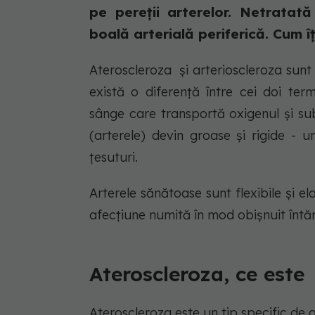
pe pereții arterelor. Netratat
boală arterială periferică. Cum î
Ateroscleroza și arterioscleroza sunt
există o diferență între cei doi ter
sânge care transportă oxigenul și sub
(arterele) devin groase și rigide - u
țesuturi.
Arterele sănătoase sunt flexibile și ela
afecțiune numită în mod obișnuit întări
Ateroscleroza, ce este
Ateroscleroza este un tip specific de a