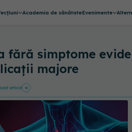
fecțiuni
Academia de sănătate
Evenimente
Alter
a fără simptome evide
icații majore
cest articol