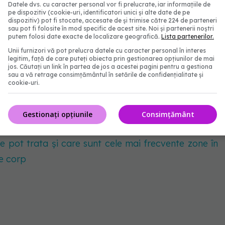
toriu (AIT). Netratat, un AIT poate duce la un
Datele dvs. cu caracter personal vor fi prelucrate, iar informațiile de
pe dispozitiv (cookie-uri, identificatori unici și alte date de pe
dispozitiv) pot fi stocate, accesate de și trimise către 224 de parteneri
sau pot fi folosite în mod specific de acest site. Noi și partenerii noștri
putem folosi date exacte de localizare geografică.
Lista partenerilor.
e la nivelul brațelor și picioarelor, este posibil să
Unii furnizori vă pot prelucra datele cu caracter personal în interes
legitim, față de care puteți obiecta prin gestionarea opțiunilor de mai
lă periferică, cum ar fi dureri la picioare la mers
jos. Căutați un link în partea de jos a acestei pagini pentru a gestiona
teriale la nivelul unui membru afectat.
sau a vă retrage consimțământul în setările de confidențialitate și
cookie-uri.
e care duc la rinichi, este posibil să dezvoltați
Gestionați opțiunile
Consimțământ
ă renală.
e pot trata și care sunt cele mai frecvente zone în
pe corp