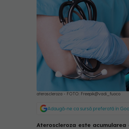
ateroscleroza - FOTO: Freepik@vadi_fuoco
Adaugă-ne ca sursă preferată în Go
Ateroscleroza este acumularea de