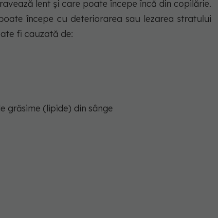
avează lent și care poate începe încă din copilărie.
oate începe cu deteriorarea sau lezarea stratului
oate fi cauzată de:
 de grăsime (lipide) din sânge