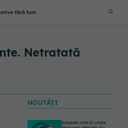
native fără fum
nte. Netratată
NOUTĂȚI
Greșeala care îți crește
tensiunea arterială. Nu