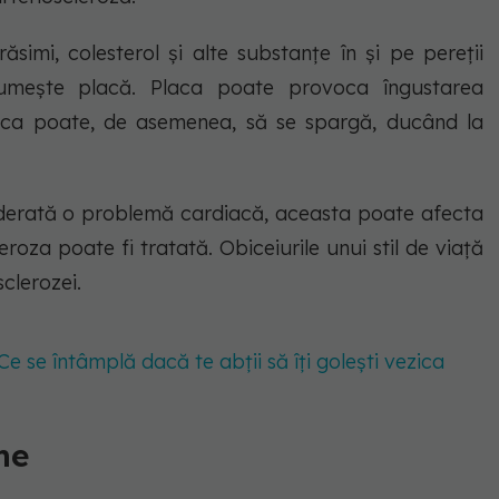
simi, colesterol și alte substanțe în și pe pereții
numește placă. Placa poate provoca îngustarea
Placa poate, de asemenea, să se spargă, ducând la
iderată o problemă cardiacă, aceasta poate afecta
roza poate fi tratată. Obiceiurile unui stil de viață
clerozei.
Ce se întâmplă dacă te abții să îți golești vezica
me