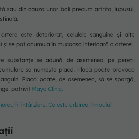
tă sau din cauza unor boli precum artrita, lupusul,
stinală.
artere este deteriorat, celulele sanguine și alte
ii și se pot acumula în mucoasa interioară a arterei.
 alte substanțe se adună, de asemenea, pe pereții
tă acumulare se numește placă. Placa poate provoca
 sanguin. Placa poate, de asemenea, să se spargă,
ge, potrivit
Mayo Clinic.
reu în întârziere. Ce este orbirea timpului
ații