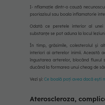
I- nflamație dintr-o cauză necunoscu
psoriazisul sau boala inflamatorie inte
Odată ce peretele interior al unei 
substanțe se pot aduna la locul leziun
În timp, grăsimile, colesterolul și
interiori ai arterelor inimii. Aceas
îngustarea arterelor, blocând fluxul
ducând la formarea unui cheag de sân
Vezi și:
Ce boală poți avea dacă ești me
Ateroscleroza, complic