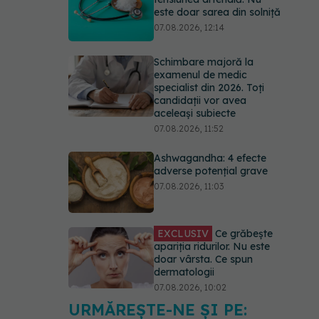
este doar sarea din solniță
07.08.2026, 12:14
Schimbare majoră la
examenul de medic
specialist din 2026. Toți
candidații vor avea
aceleași subiecte
07.08.2026, 11:52
Ashwagandha: 4 efecte
adverse potențial grave
07.08.2026, 11:03
EXCLUSIV
Ce grăbește
apariția ridurilor. Nu este
doar vârsta. Ce spun
dermatologii
07.08.2026, 10:02
URMĂREȘTE-NE ȘI PE:
Alina Pușcău dezvăluie