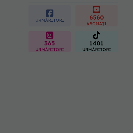
diagnosticul care i-a
schimbat viața: Am cancer
la sân. Am intrat în
6560
URMĂRITORI
metastază
ABONAȚI
07.08.2026, 12:39
365
1401
URMĂRITORI
URMĂRITORI