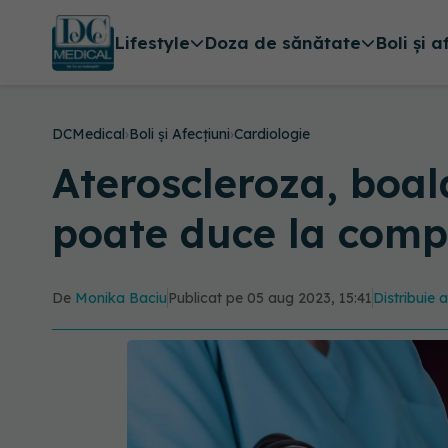
Lifestyle
Doza de sănătate
Boli și a
DCMedical
›
Boli și Afecțiuni
›
Cardiologie
Ateroscleroza, boal
poate duce la compl
De
Monika Baciu
Publicat pe 05 aug 2023, 15:41
Distribuie a