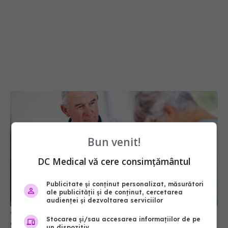
Bun venit!
DC Medical vă cere consimțământul
Publicitate și conținut personalizat, măsurători
ale publicității și de conținut, cercetarea
audienței și dezvoltarea serviciilor
Greșeala majoră pe care o faci înainte să intri în
Stocarea și/sau accesarea informațiilor de pe
cabinetul medicului. Algoritmul nu te salvează
un dispozitiv