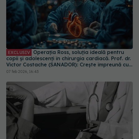
Operația Ross, soluția ideală pentru
EXCLUSIV
copii și adolescenți în chirurgia cardiacă. Prof. dr.
Victor Costache (SANADOR): Crește împreună cu
ei
07 feb 2026, 16:43