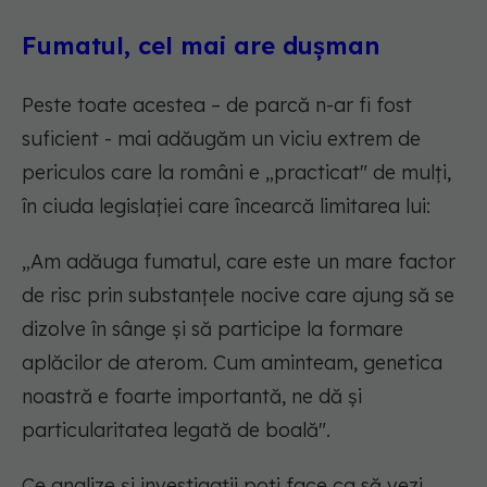
Fumatul, cel mai are dușman
Peste toate acestea – de parcă n-ar fi fost
suficient - mai adăugăm un viciu extrem de
periculos care la români e „practicat" de mulți,
în ciuda legislației care încearcă limitarea lui:
„Am adăuga fumatul, care este un mare factor
de risc prin substanțele nocive care ajung să se
dizolve în sânge și să participe la formare
aplăcilor de aterom. Cum aminteam, genetica
noastră e foarte importantă, ne dă și
particularitatea legată de boală".
Ce analize și investigații poți face ca să vezi