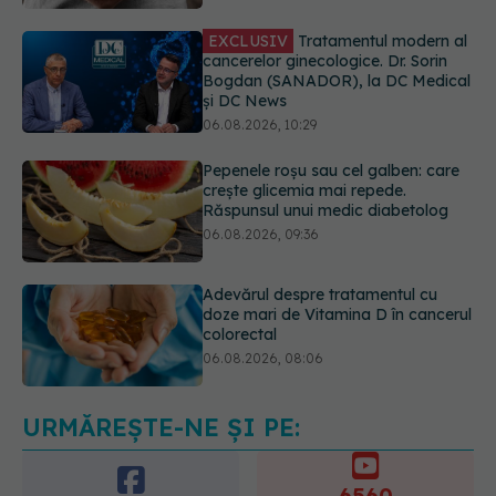
și DC News
06.08.2026, 10:29
Pepenele roșu sau cel galben: care
crește glicemia mai repede.
Răspunsul unui medic diabetolog
06.08.2026, 09:36
Adevărul despre tratamentul cu
doze mari de Vitamina D în cancerul
colorectal
06.08.2026, 08:06
Trei lucruri pe care trebuie să le faci
după 45 de ani ca să întârzii
demența cu până la 13 ani
06.08.2026, 13:03
URMĂREȘTE-NE ȘI PE:
6560