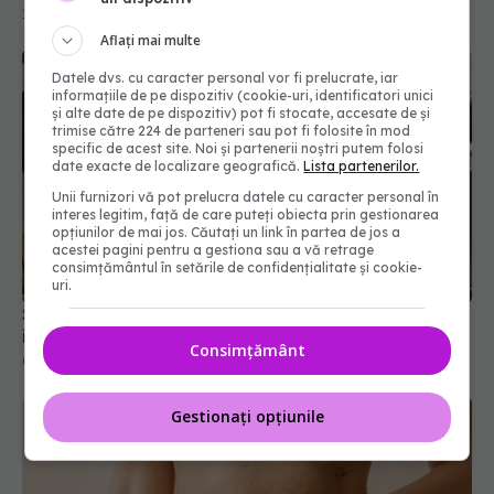
13 iul 2026, 17:24
Aflați mai multe
Datele dvs. cu caracter personal vor fi prelucrate, iar
informațiile de pe dispozitiv (cookie-uri, identificatori unici
și alte date de pe dispozitiv) pot fi stocate, accesate de și
trimise către 224 de parteneri sau pot fi folosite în mod
specific de acest site. Noi și partenerii noștri putem folosi
date exacte de localizare geografică.
Lista partenerilor.
Unii furnizori vă pot prelucra datele cu caracter personal în
interes legitim, față de care puteți obiecta prin gestionarea
opțiunilor de mai jos. Căutați un link în partea de jos a
acestei pagini pentru a gestiona sau a vă retrage
consimțământul în setările de confidențialitate și cookie-
uri.
Sindromul inimii frânte, boala care mimează un
infarct
Consimțământ
03 mar 2026, 09:30
Gestionați opțiunile