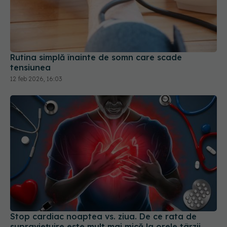
Rutina simplă înainte de somn care scade
tensiunea
12 feb 2026, 16:03
Stop cardiac noaptea vs. ziua. De ce rata de
supraviețuire este mult mai mică la orele târzii