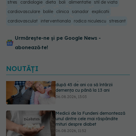
stres
cardiologie
dieta
boli
alimentatie
stil de viata
cardiovasculare
bolile
clinica
sanador
explicatii
cardiovasculat
interventionala
rodica niculescu
stresant
Urmărește-ne și pe Google News -
abonează‑te!
NOUTĂȚI
Medicii de la Fundeni demontează
unul dintre cele mai răspândite
mituri despre diabet
06.08.2026, 11:52
EXCLUSIV
Tratamentul modern al
cancerelor ginecologice. Dr. Sorin
Bogdan (SANADOR), la DC Medical