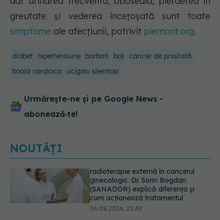
dar urinarea frecventă, oboseala, pierderea în
greutate și vederea încețoșată sunt toate
simptome
ale afecțiunii, potrivit
piemont.org.
diabet
hipertensiune
barbati
boli
cancer de prostată
boala cardiaca
ucigasi silentiosi
Urmărește-ne și pe Google News -
abonează‑te!
NOUTĂȚI
EXCLUSIV
De ce unele paciente
cu cancer de col uterin nu mai ajung
la operație. Dr. Sorin Bogdan
(SANADOR): Intervenția
chirurgicală, doar în situații