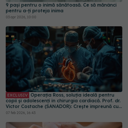
pentru a-ți proteja inima
03 apr 2026, 10:00
Operația Ross, soluția ideală pentru
EXCLUSIV
copii și adolescenți în chirurgia cardiacă. Prof. dr.
Victor Costache (SANADOR): Crește împreună cu
ei
07 feb 2026, 16:43