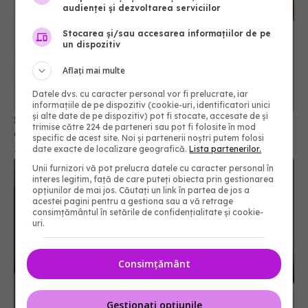
audienței și dezvoltarea serviciilor
Stocarea și/sau accesarea informațiilor de pe
un dispozitiv
Aflați mai multe
Semnul de pe burtă care îți arată că ai probleme
Datele dvs. cu caracter personal vor fi prelucrate, iar
informațiile de pe dispozitiv (cookie-uri, identificatori unici
cu inima
și alte date de pe dispozitiv) pot fi stocate, accesate de și
19 mar 2026, 10:03
trimise către 224 de parteneri sau pot fi folosite în mod
specific de acest site. Noi și partenerii noștri putem folosi
date exacte de localizare geografică.
Lista partenerilor.
Unii furnizori vă pot prelucra datele cu caracter personal în
interes legitim, față de care puteți obiecta prin gestionarea
opțiunilor de mai jos. Căutați un link în partea de jos a
acestei pagini pentru a gestiona sau a vă retrage
consimțământul în setările de confidențialitate și cookie-
uri.
Consimțământ
Sforăitul, semnal de alarmă pentru accidentul
Gestionați opțiunile