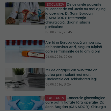
particulare
06.08.2026, 20:45
Alertă în Europa după un nou caz
de hantavirus Anzi, singura tulpină
care se transmite de la om la om
06.08.2026, 20:06
Mii de angajați din Sănătate ar
putea primi salarii mai mari.
Sindicatele cer schimbarea legii
06.08.2026, 19:26
EXCLUSIV
Cancerele ginecologice
care pot fi tratate fără operație. Dr.
Sorin Bogdan (SANADOR): Chirurgia
este indicată doar punctual, pentru
anumite categorii de paciente
06.08.2026, 19:05
URMĂREȘTE-NE ȘI PE:
EXCLUSIV
Brahiterapie vs