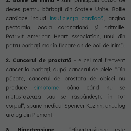
1. Bolile de inimă
- sunt principala cauză de
deces pentru bărbații din Statele Unite. Bolile
cardiace includ
insuficiența cardiacă
, angina
pectorală, boala coronariană și aritmiile.
Potrivit American Heart Association, unul din
patru bărbați mor în fiecare an de boli de inimă.
2. Cancerul de prostată
- e cel mai frecvent
cancer la bărbați, după cancerul de piele. ”Din
păcate, cancerul de prostată de obicei nu
produce
simptome
până când nu se
metastazează sau se răspândește în tot
corpul”, spune medicul Spencer Kozinn, oncolog
urolog din Piemont.
3. Hipertensiune
- ”Hipertensiunea este