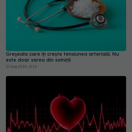
Greșeala care îți crește tensiunea arterială. Nu
este doar sarea din solniță
07 aug 2026, 12:14
Ce înseamnă când pulsul variază între 50 și 90 de
bătăi pe minut