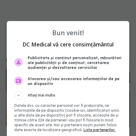
Bun venit!
DC Medical vă cere consimțământul
Publicitate și conținut personalizat, măsurători
ale publicității și de conținut, cercetarea
audienței și dezvoltarea serviciilor
Stocarea și/sau accesarea informațiilor de pe
un dispozitiv
Aflați mai multe
Sindromul inimii frânte, boala care mimează un
Datele dvs. cu caracter personal vor fi prelucrate, iar
informațiile de pe dispozitiv (cookie-uri, identificatori unici
infarct
și alte date de pe dispozitiv) pot fi stocate, accesate de și
03 mar 2026, 09:30
trimise către 224 de parteneri sau pot fi folosite în mod
specific de acest site. Noi și partenerii noștri putem folosi
date exacte de localizare geografică.
Lista partenerilor.