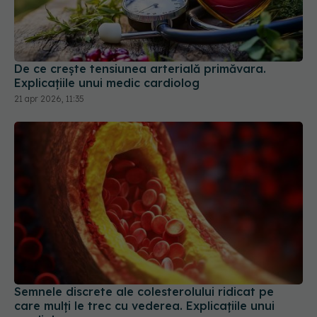
De ce crește tensiunea arterială primăvara.
Explicațiile unui medic cardiolog
21 apr 2026, 11:35
Semnele discrete ale colesterolului ridicat pe
care mulți le trec cu vederea. Explicațiile unui
cardiolog
14 iul 2026, 16:51