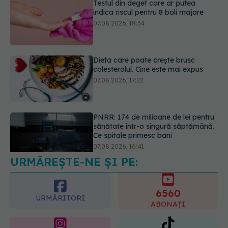
Dieta care poate crește brusc
colesterolul. Cine este mai expus
07.08.2026, 17:22
PNRR: 174 de milioane de lei pentru
sănătate într-o singură săptămână.
Ce spitale primesc bani
07.08.2026, 16:41
URMĂREȘTE-NE ȘI PE:
Ce spune culoarea ta preferată
despre vârsta pe care o ai. Care
este "codul cromatic" al generațiilor
6560
07.08.2026, 21:29
URMĂRITORI
ABONAȚI
365
1401
URMĂRITORI
URMĂRITORI
ARTICOLE SIMILARE