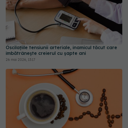
Oscilațiile tensiunii arteriale, inamicul tăcut care
îmbătrânește creierul cu șapte ani
26 mai 2026, 13:17
Adevărul despre cafea și tensiunea arterială
06 feb 2026, 09:37