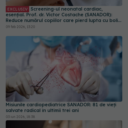
cardiace
09 feb 2026, 13:20
Misiunile cardiopediatrice SANADOR: 81 de vieți
salvate radical în ultimii trei ani
03 iun 2026, 18:38