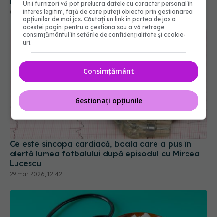
Unii furnizori vă pot prelucra datele cu caracter personal în
interes legitim, față de care puteți obiecta prin gestionarea
opțiunilor de mai jos. Căutați un link în partea de jos a
acestei pagini pentru a gestiona sau a vă retrage
consimțământul în setările de confidențialitate și cookie-
uri.
Consimțământ
Gestionați opțiunile
Ce este sincopa cardiacă, boala care a pus în
alertă lumea fotbalului după episodul cu Mircea
Lucescu
29 mar 2026, 12:42