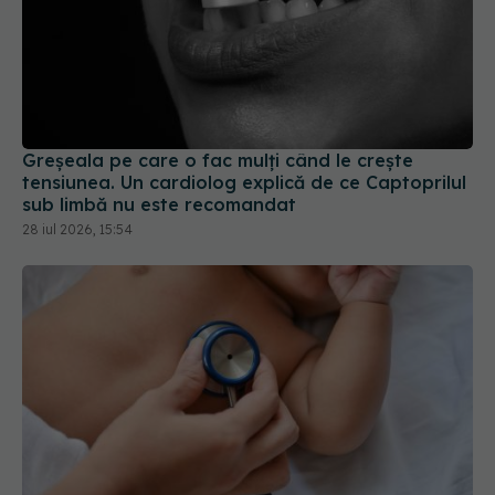
Greșeala pe care o fac mulți când le crește
tensiunea. Un cardiolog explică de ce Captoprilul
sub limbă nu este recomandat
28 iul 2026, 15:54
Screening-ul neonatal cardiac,
EXCLUSIV
esențial. Prof. dr. Victor Costache (SANADOR):
Reduce numărul copiilor care pierd lupta cu bolile