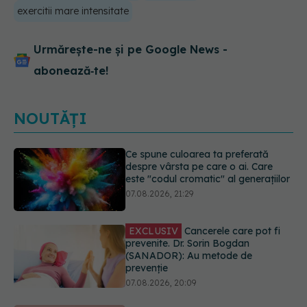
exercitii mare intensitate
Urmărește-ne și pe Google News -
abonează‑te!
NOUTĂȚI
EXCLUSIV
Cancerele care pot fi
prevenite. Dr. Sorin Bogdan
(SANADOR): Au metode de
prevenție
07.08.2026, 20:09
Testul din deget care ar putea
indica riscul pentru 8 boli majore
07.08.2026, 18:34