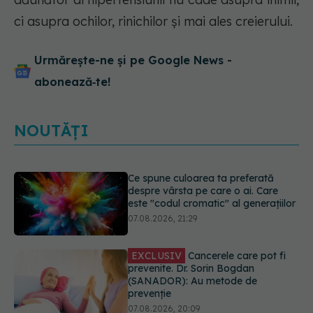
ci asupra ochilor, rinichilor și mai ales creierului.
Urmărește-ne și pe Google News -
abonează‑te!
NOUTĂȚI
EXCLUSIV
Cancerele care pot fi
prevenite. Dr. Sorin Bogdan
(SANADOR): Au metode de
prevenție
07.08.2026, 20:09
Testul din deget care ar putea
indica riscul pentru 8 boli majore
07.08.2026, 18:34