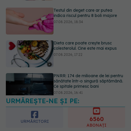
Dieta care poate crește brusc
colesterolul. Cine este mai expus
07.08.2026, 17:22
PNRR: 174 de milioane de lei pentru
sănătate într-o singură săptămână.
Ce spitale primesc bani
07.08.2026, 16:41
URMĂREȘTE-NE ȘI PE:
Ce spune culoarea ta preferată
despre vârsta pe care o ai. Care
este "codul cromatic" al generațiilor
6560
07.08.2026, 21:29
URMĂRITORI
ABONAȚI
365
1401
URMĂRITORI
URMĂRITORI