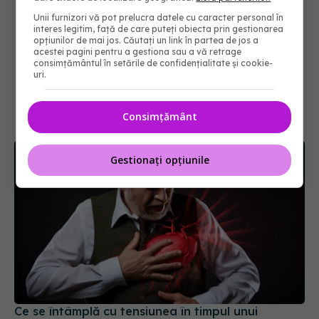
Unii furnizori vă pot prelucra datele cu caracter personal în
interes legitim, față de care puteți obiecta prin gestionarea
opțiunilor de mai jos. Căutați un link în partea de jos a
acestei pagini pentru a gestiona sau a vă retrage
consimțământul în setările de confidențialitate și cookie-
uri.
Consimțământ
Gestionați opțiunile
Ce se întâmplă cu tensiunea în timpul unui
infarct? Semnul la care să fii atent
06 mai 2026, 13:03