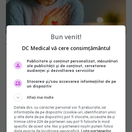
Infarct sau atac de panică? Cum să faci
diferența
27 ian 2026, 15:01
Bun venit!
DC Medical vă cere consimțământul
Publicitate și conținut personalizat, măsurători
ale publicității și de conținut, cercetarea
audienței și dezvoltarea serviciilor
Stocarea și/sau accesarea informațiilor de pe
un dispozitiv
Aflați mai multe
Datele dvs. cu caracter personal vor fi prelucrate, iar
informațiile de pe dispozitiv (cookie-uri, identificatori unici
și alte date de pe dispozitiv) pot fi stocate, accesate de și
trimise către 224 de parteneri sau pot fi folosite în mod
specific de acest site. Noi și partenerii noștri putem folosi
date exacte de localizare geografică.
Lista partenerilor.