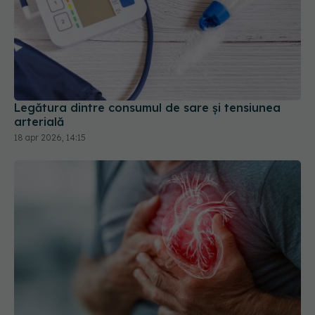
Legătura dintre consumul de sare și tensiunea
arterială
18 apr 2026, 14:15
Ce se întâmplă după un infarct
EXCLUSIV
miocardic. Dr. Monica Trofin Bănescu (SANADOR):
Monitorizare continuă
03 apr 2026, 12:15