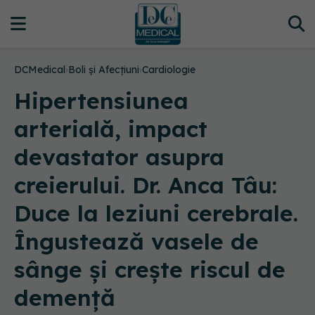
DCMedical
›
Boli și Afecțiuni
›
Cardiologie
Hipertensiunea
arterială, impact
devastator asupra
creierului. Dr. Anca Tâu:
Duce la leziuni cerebrale.
Îngustează vasele de
sânge și crește riscul de
demență