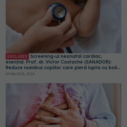
Screening-ul neonatal cardiac,
EXCLUSIV
esențial. Prof. dr. Victor Costache (SANADOR):
Reduce numărul copiilor care pierd lupta cu bolile
cardiace
09 feb 2026, 13:20
Cele 4 semne care anunță o urgență cardiacă.