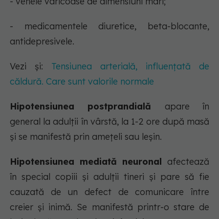
- venele varicoase de dimensiuni mari;
- medicamentele diuretice, beta-blocante,
antidepresivele.
Vezi și:
Tensiunea arterială, influențată de
căldură. Care sunt valorile normale
Hipotensiunea postprandială
apare în
general la adulții în vârstă, la 1-2 ore după masă
și se manifestă prin amețeli sau leșin.
Hipotensiunea mediată neuronal
afectează
în special copiii și adulții tineri și pare să fie
cauzată de un defect de comunicare între
creier și inimă. Se manifestă printr-o stare de