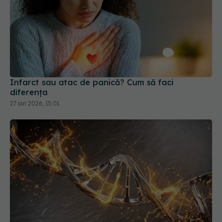
Infarct sau atac de panică? Cum să faci
diferența
27 ian 2026, 15:01
Combustibilul care alimentează 12 tipuri de
cancer. Medicii explică legătura dintre cancer și
obezitate
01 mai 2026, 11:19