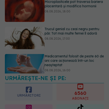
Trucul genial cu ceai negru pentru
păr. Tot mai multe femei îl adoră
08.08.2026, 17:00
Medicamentul folosit de peste 60 de
ani care acționează într-un loc
neașteptat
08.08.2026, 16:00
URMĂREȘTE-NE ȘI PE:
Transpirații nocturne: semnul ignorat
care poate ascunde probleme
serioase de sănătate
6560
08.08.2026, 20:00
URMĂRITORI
ABONAȚI
365
1401
URMĂRITORI
URMĂRITORI
ARTICOLE SIMILARE