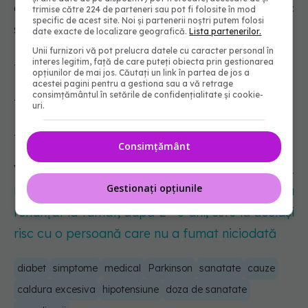
este o urgență major. Simptomele stării de șoc
trimise către 224 de parteneri sau pot fi folosite în mod
specific de acest site. Noi și partenerii noștri putem folosi
sunt:
date exacte de localizare geografică.
Lista partenerilor.
Unii furnizori vă pot prelucra datele cu caracter personal în
interes legitim, față de care puteți obiecta prin gestionarea
- piele rece și umedă;
opțiunilor de mai jos. Căutați un link în partea de jos a
acestei pagini pentru a gestiona sau a vă retrage
consimțământul în setările de confidențialitate și cookie-
- ritm cardiac rapid și neregulat;
uri.
- respirație accelerată, arată
Healthline
.
Consimțământ
Vezi și:
Bolile cardiovasculare, 9 factori de risc.
Gestionați opțiunile
România, în TOP. Trifan: Un pacient care a
renunțat la fumat, după 2 - 3 ani, este la același
risc cu o persoană care nu a fumat niciodată
diabet
simptome
medical
Parkinson
sanatate
cauze
caldura excesiva
hipotensiune
doza de sanatate