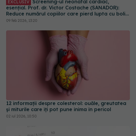
Screening-ul neonatal cardiac,
EXCLUSIV
esențial. Prof. dr. Victor Costache (SANADOR):
Reduce numărul copiilor care pierd lupta cu bolile
cardiace
09 feb 2026, 13:20
12 informații despre colesterol: ouăle, greutatea
și miturile care îți pot pune inima în pericol
02 iul 2026, 10:50