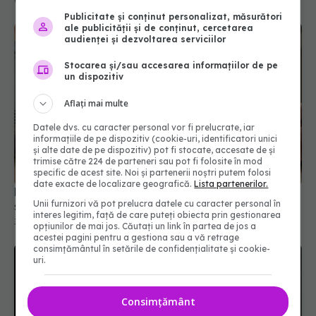
01 mar 2026, 13:30
Publicitate și conținut personalizat, măsurători
ale publicității și de conținut, cercetarea
audienței și dezvoltarea serviciilor
Stocarea și/sau accesarea informațiilor de pe
un dispozitiv
Aflați mai multe
Datele dvs. cu caracter personal vor fi prelucrate, iar
informațiile de pe dispozitiv (cookie-uri, identificatori unici
și alte date de pe dispozitiv) pot fi stocate, accesate de și
trimise către 224 de parteneri sau pot fi folosite în mod
specific de acest site. Noi și partenerii noștri putem folosi
date exacte de localizare geografică.
Lista partenerilor.
Detaliul important despre tensiune. Ce trebuie să
Unii furnizori vă pot prelucra datele cu caracter personal în
știi dacă îți verifici tensiunea acasă
interes legitim, față de care puteți obiecta prin gestionarea
30 mar 2026, 11:07
opțiunilor de mai jos. Căutați un link în partea de jos a
acestei pagini pentru a gestiona sau a vă retrage
consimțământul în setările de confidențialitate și cookie-
uri.
Consimțământ