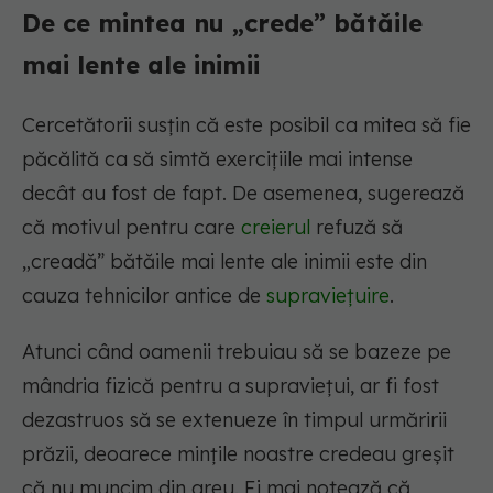
De ce mintea nu „crede” bătăile
mai lente ale inimii
Cercetătorii susțin că este posibil ca mitea să fie
păcălită ca să simtă exercițiile mai intense
decât au fost de fapt. De asemenea, sugerează
că motivul pentru care
creierul
refuză să
„creadă” bătăile mai lente ale inimii este din
cauza tehnicilor antice de
supraviețuire
.
Atunci când oamenii trebuiau să se bazeze pe
mândria fizică pentru a supraviețui, ar fi fost
dezastruos să se extenueze în timpul urmăririi
prăzii, deoarece mințile noastre credeau greșit
că nu muncim din greu. Ei mai notează că