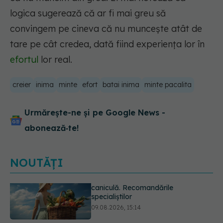
logica sugerează că ar fi mai greu să
convingem pe cineva că nu muncește atât de
tare pe cât credea, dată fiind experiența lor în
efortul
lor real.
creier
inima
minte
efort
batai inima
minte pacalita
Urmărește-ne și pe Google News -
abonează‑te!
NOUTĂȚI
Adevărul despre diabetul de tip 2:
ce greșeli fac majoritatea oamenilor.
5 mituri demontate de medici