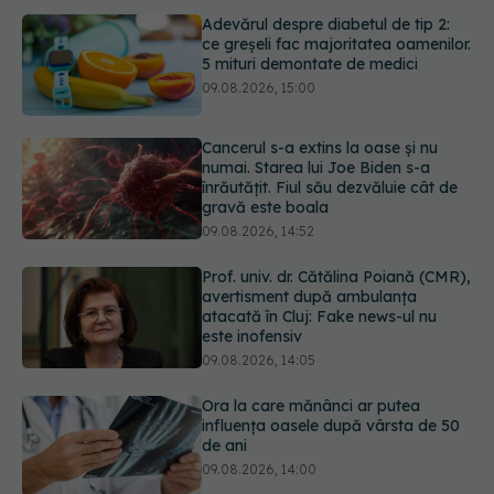
09.08.2026, 15:00
Cancerul s-a extins la oase și nu
numai. Starea lui Joe Biden s-a
înrăutățit. Fiul său dezvăluie cât de
gravă este boala
09.08.2026, 14:52
Prof. univ. dr. Cătălina Poiană (CMR),
avertisment după ambulanța
atacată în Cluj: Fake news-ul nu
este inofensiv
09.08.2026, 14:05
Ora la care mănânci ar putea
influența oasele după vârsta de 50
de ani
09.08.2026, 14:00
Cum alegem alimentele pe timp de
caniculă. Recomandările
specialiștilor