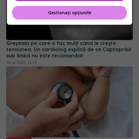
Gestionați opțiunile
Greșeala pe care o fac mulți când le crește
tensiunea. Un cardiolog explică de ce Captoprilul
sub limbă nu este recomandat
28 iul 2026, 15:54