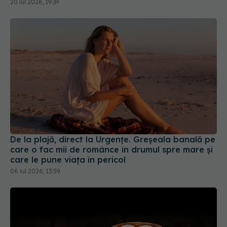
20 iul 2026, 19:39
De la plajă, direct la Urgențe. Greșeala banală pe
care o fac mii de românce în drumul spre mare și
care le pune viața în pericol
06 iul 2026, 13:59