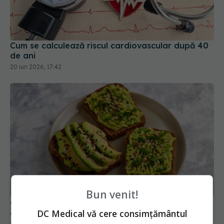
Cum se calculează riscul cardiovascular după 40
de ani
20 iun 2026, 17:42
Bun venit!
Ce se întâmplă cu inima ta când mănânci
DC Medical vă cere consimțământul
avocado, potrivit unui cardiolog