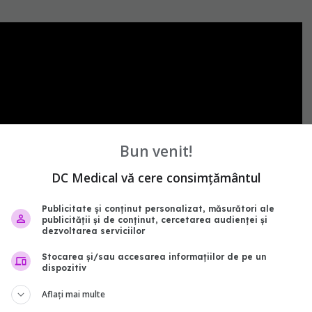
Bun venit!
DC Medical vă cere consimțământul
Publicitate și conținut personalizat, măsurători ale
publicității și de conținut, cercetarea audienței și
dezvoltarea serviciilor
Stocarea și/sau accesarea informațiilor de pe un
dispozitiv
proceduri
rodica niculescu
cristina spinu
cardiologia
efectul de sept atrial
foramen ovale patent
detalii
Aflați mai multe