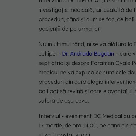
Interviurile DC MEDICAL, ce sunt arte
investigație medicală, iar cealaltă de
proceduri, când și cum se fac, ce boli 
pacienții de pe urma lor.
Nu în ultimul rând, ni se va alătura l
echipei -
Dr. Andrada Bogdan
– care v
sept atrial și despre Foramen Ovale 
medicul ne va explica ce sunt cele dou
proceduri din cardiologia intervențion
boli pot să revină și care e avantajul 
suferă de așa ceva.
Interviul - eveniment DC Medical cu c
17 martie, de ora 14.00, pe canalele 
el va fi postat și aici.