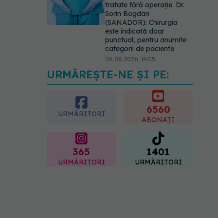
tratate fără operație. Dr.
Sorin Bogdan
(SANADOR): Chirurgia
este indicată doar
punctual, pentru anumite
categorii de paciente
06.08.2026, 19:05
URMĂREȘTE-NE ȘI PE:
EXCLUSIV
Brahiterapie
vs radioterapie externă în
cancerul ginecologic. Dr.
Sorin Bogdan (SANADOR)
6560
URMĂRITORI
explică diferența și cum
ABONAȚI
acționează tratamentul
06.08.2026, 22:49
365
1401
URMĂRITORI
URMĂRITORI