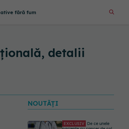
native fără fum
ională, detalii
NOUTĂȚI
EXCLUSIV
De ce unele
paciente cu cancer de col