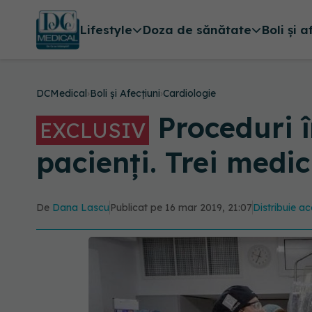
Lifestyle
Doza de sănătate
Boli și a
DCMedical
›
Boli și Afecțiuni
›
Cardiologie
Proceduri î
EXCLUSIV
pacienți. Trei medi
De
Dana Lascu
Publicat pe 16 mar 2019, 21:07
Distribuie ac