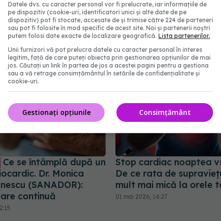
Datele dvs. cu caracter personal vor fi prelucrate, iar informațiile de
pe dispozitiv (cookie-uri, identificatori unici și alte date de pe
abonează‑te!
dispozitiv) pot fi stocate, accesate de și trimise către 224 de parteneri
sau pot fi folosite în mod specific de acest site. Noi și partenerii noștri
putem folosi date exacte de localizare geografică.
Lista partenerilor.
Unii furnizori vă pot prelucra datele cu caracter personal în interes
legitim, față de care puteți obiecta prin gestionarea opțiunilor de mai
jos. Căutați un link în partea de jos a acestei pagini pentru a gestiona
sau a vă retrage consimțământul în setările de confidențialitate și
cookie-uri.
Gestionați opțiunile
Consimțământ
Ce se întâmplă după un
Stop cardiac noaptea vs
iocardic. Dr. Monica
De ce rata de supravieț
ănescu (SANADOR):
mult mai mică la orele tâ
zare continuă
01 mai 2026, 14:27
2:15