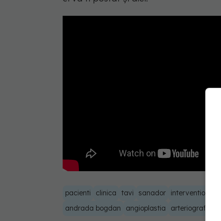
pacienti
clinica
tavi
sanador
interventionala
andrada bogdan
angioplastia
arteriografia
d