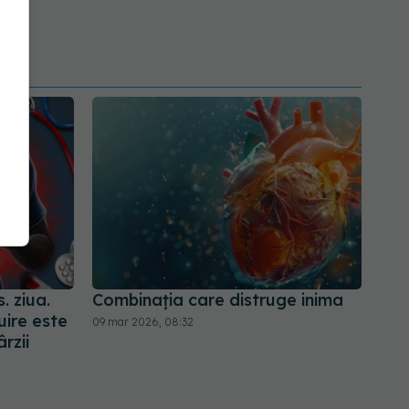
. ziua.
Combinația care distruge inima
uire este
09 mar 2026, 08:32
rzii