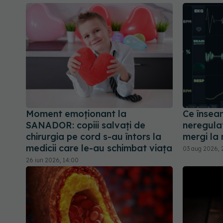
Moment emoționant la
Ce însea
SANADOR: copiii salvați de
neregulat
chirurgia pe cord s-au întors la
mergi la
medicii care le-au schimbat viața
03 aug 2026, 
26 iun 2026, 14:00