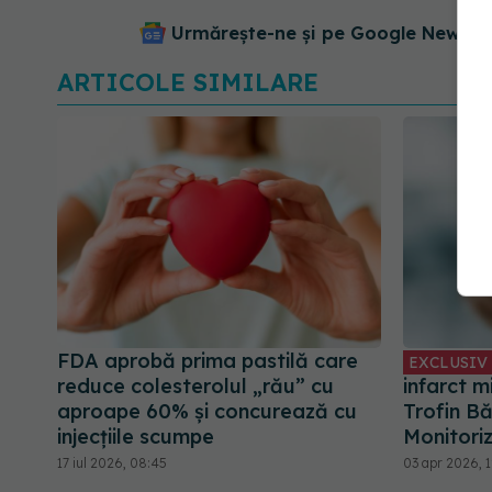
Urmărește-ne și pe Google News - 
ARTICOLE SIMILARE
FDA aprobă prima pastilă care
EXCLUSIV
reduce colesterolul „rău” cu
infarct m
aproape 60% și concurează cu
Trofin B
injecțiile scumpe
Monitori
17 iul 2026, 08:45
03 apr 2026, 1