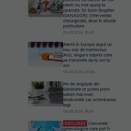
uterin nu mai ajung la
operație. Dr. Sorin Bogdan
(SANADOR): Intervenția
chirurgicală, doar în situații
particulare
06.08.2026, 20:45
Alertă în Europa după un
nou caz de hantavirus
Anzi, singura tulpină care
se transmite de la om la
om
06.08.2026, 20:06
Mii de angajați din
Sănătate ar putea primi
salarii mai mari.
Sindicatele cer schimbarea
legii
06.08.2026, 19:26
EXCLUSIV
Cancerele
ginecologice care pot fi