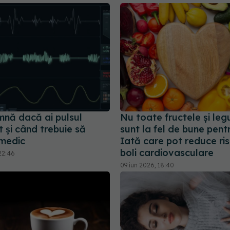
mnă dacă ai pulsul
Nu toate fructele și le
 și când trebuie să
sunt la fel de bune pentr
 medic
Iată care pot reduce ris
boli cardiovasculare
22:46
09 iun 2026, 18:40