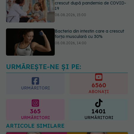
Bacteria din intestin care a crescut
forța musculară cu 30%
08.08.2026, 14:00
Trucul genial cu ceai negru pentru
păr. Tot mai multe femei îl adoră
08.08.2026, 17:00
URMĂREȘTE-NE ȘI PE:
6560
URMĂRITORI
ABONAȚI
365
1401
URMĂRITORI
URMĂRITORI
ARTICOLE SIMILARE