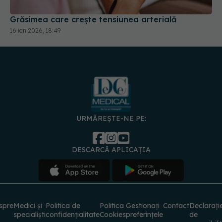
Grăsimea care crește tensiunea arterială
16 ian 2026, 18:49
URMĂREȘTE-NE PE:
DESCARCĂ APLICAȚIA
spre
Medici și
Politica de
Politica
Gestionați
Contact
Declarați
specialiști
confidențialitate
Cookies
preferințele
de