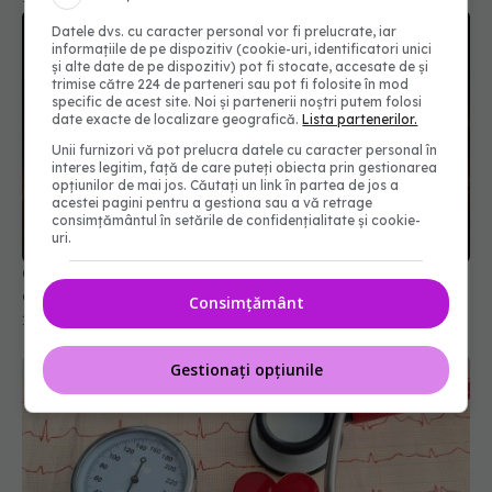
Datele dvs. cu caracter personal vor fi prelucrate, iar
informațiile de pe dispozitiv (cookie-uri, identificatori unici
și alte date de pe dispozitiv) pot fi stocate, accesate de și
trimise către 224 de parteneri sau pot fi folosite în mod
specific de acest site. Noi și partenerii noștri putem folosi
date exacte de localizare geografică.
Lista partenerilor.
Unii furnizori vă pot prelucra datele cu caracter personal în
interes legitim, față de care puteți obiecta prin gestionarea
opțiunilor de mai jos. Căutați un link în partea de jos a
acestei pagini pentru a gestiona sau a vă retrage
consimțământul în setările de confidențialitate și cookie-
uri.
Ce se întâmplă cu tensiunea arterială când bei
cafea zilnic. Verdictul cardiologilor
Consimțământ
12 iul 2026, 08:41
Gestionați opțiunile