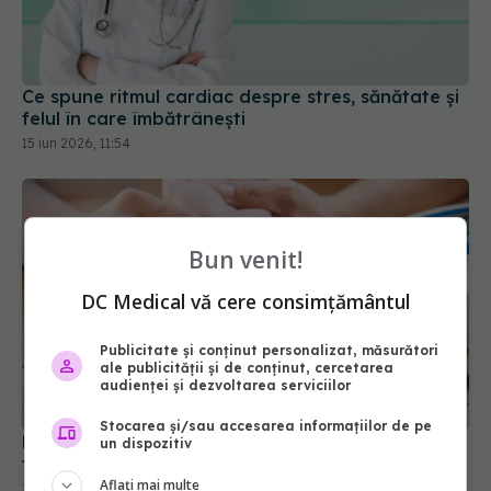
Ce spune ritmul cardiac despre stres, sănătate și
felul în care îmbătrânești
15 iun 2026, 11:54
Bun venit!
DC Medical vă cere consimțământul
Publicitate și conținut personalizat, măsurători
ale publicității și de conținut, cercetarea
audienței și dezvoltarea serviciilor
Stocarea și/sau accesarea informațiilor de pe
Rutina simplă înainte de somn care scade
un dispozitiv
tensiunea
Aflați mai multe
12 feb 2026, 16:03