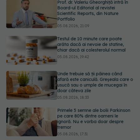
05.08.2026, 21:09
Testul de 10 minute care poate
arăta dacă ai nevoie de statine,
chiar dacă ai colesterolul normal
05.08.2026, 19:42
Unde trebuie să ții pâinea când
afară este caniculă. Greșeala care o
usucă sau o umple de mucegai în
doar câteva zile
05.08.2026, 18:33
Primele 5 semne ale bolii Parkinson
pe care 80% dintre oameni le
ignoră. Nu e vorba doar despre
tremor
05.08.2026, 17:31
Gabriela Cristea, manifest pentru
respect și acceptare: Corpul
fiecăruia spune o poveste