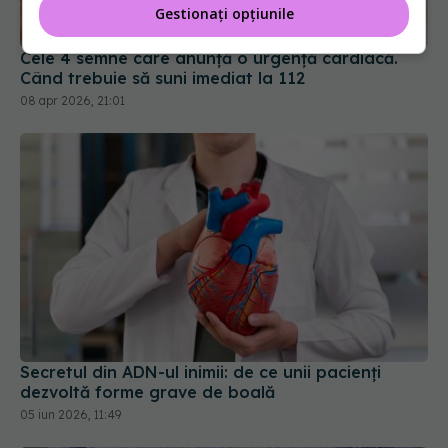
Gestionați opțiunile
Cele 4 semne care anunță o urgență cardiacă.
Când trebuie să suni imediat la 112
08 apr 2026, 21:01
Secretul din ADN-ul inimii: de ce unii pacienți
dezvoltă forme grave de boală
05 iun 2026, 11:49