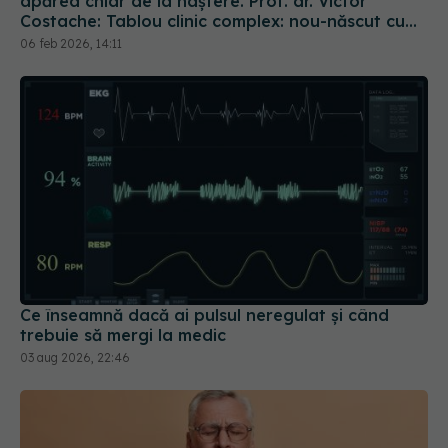
apărea chiar de la naștere. Prof. dr. Victor
Costache: Tablou clinic complex: nou-născut cu
stenoză aortică
06 feb 2026, 14:11
Ce înseamnă dacă ai pulsul neregulat și când
trebuie să mergi la medic
03 aug 2026, 22:46