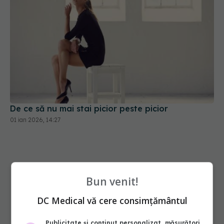
De ce să nu mai stai picior peste picior
01 ian 2026, 14:27
Bun venit!
DC Medical vă cere consimțământul
Publicitate și conținut personalizat, măsurători