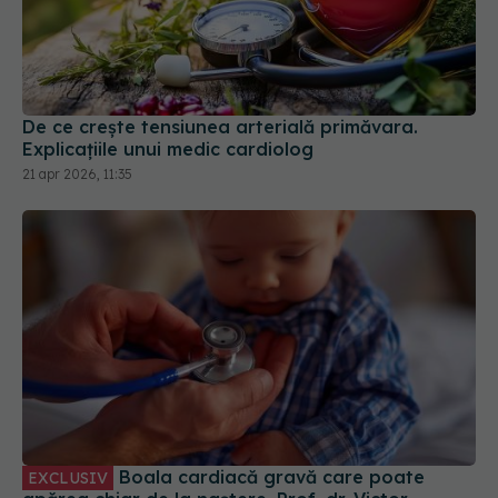
De ce crește tensiunea arterială primăvara.
Explicațiile unui medic cardiolog
21 apr 2026, 11:35
Boala cardiacă gravă care poate
EXCLUSIV