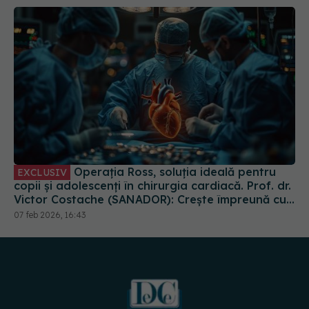
Operația Ross, soluția ideală pentru
EXCLUSIV
copii și adolescenți în chirurgia cardiacă. Prof. dr.
Victor Costache (SANADOR): Crește împreună cu
ei
07 feb 2026, 16:43