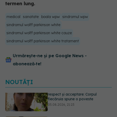
termen lung.
medical
sanatate
boala wpw
sindromul wpw
sindromul wolff parkinson white
sindromul wolff parkinson white cauze
sindromul wolff parkinson white tratament
Urmărește-ne și pe Google News -
abonează‑te!
NOUTĂȚI
Prof. dr. Valeriu Gheorghiță intră în
Board-ul Editorial al revistei
Scientific Reports, din Nature
Portfolio