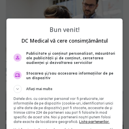
Bun venit!
DC Medical vă cere consimțământul
Tusea seacă persistentă poate ascunde o
Publicitate și conținut personalizat, măsurători
problemă cardiacă. Semnalul de alarmă explicat
ale publicității și de conținut, cercetarea
de un medic cardiolog
audienței și dezvoltarea serviciilor
03 iul 2026, 21:02
Stocarea și/sau accesarea informațiilor de pe
un dispozitiv
Aflați mai multe
Datele dvs. cu caracter personal vor fi prelucrate, iar
informațiile de pe dispozitiv (cookie-uri, identificatori unici
și alte date de pe dispozitiv) pot fi stocate, accesate de și
trimise către 224 de parteneri sau pot fi folosite în mod
specific de acest site. Noi și partenerii noștri putem folosi
date exacte de localizare geografică.
Lista partenerilor.