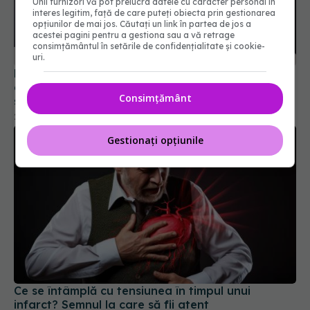
Unii furnizori vă pot prelucra datele cu caracter personal în
interes legitim, față de care puteți obiecta prin gestionarea
opțiunilor de mai jos. Căutați un link în partea de jos a
acestei pagini pentru a gestiona sau a vă retrage
Moment emoționant la SANADOR: copiii salvați de
consimțământul în setările de confidențialitate și cookie-
chirurgia pe cord s-au întors la medicii care le-au
uri.
schimbat viața
26 iun 2026, 14:00
Consimțământ
Gestionați opțiunile
Ce se întâmplă cu tensiunea în timpul unui
infarct? Semnul la care să fii atent
06 mai 2026, 13:03