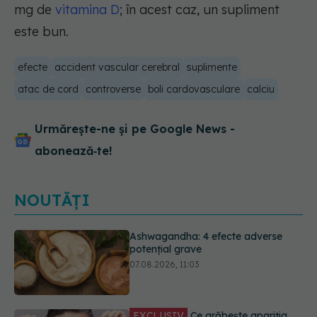
mg de
vitamina D
; în acest caz, un supliment
este bun.
efecte
accident vascular cerebral
suplimente
atac de cord
controverse
boli cardovasculare
calciu
Urmărește-ne și pe Google News -
abonează‑te!
NOUTĂȚI
EXCLUSIV
Ce grăbește apariția
ridurilor. Nu este doar vârsta. Ce
spun dermatologii
07.08.2026, 10:02