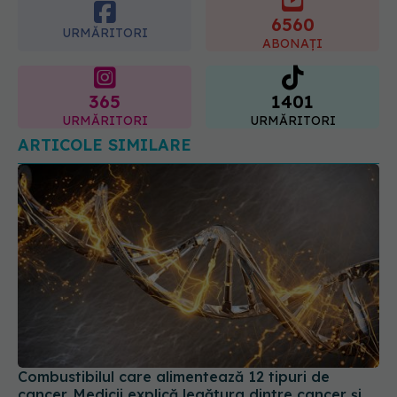
ABONAȚI
365
1401
URMĂRITORI
URMĂRITORI
ARTICOLE SIMILARE
Combustibilul care alimentează 12 tipuri de
cancer. Medicii explică legătura dintre cancer și
obezitate
01 mai 2026, 11:19