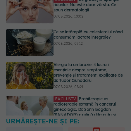
Ce se întâmplă cu colesterolul când
consumăm lactate integrale?
07.08.2026, 09:12
Alergia la ambrozie: 4 lucruri
esențiale despre simptome,
prevenție și tratament, explicate de
dr. Tudor Ciuhodaru
07.08.2026, 08:21
EXCLUSIV
Brahiterapie vs
radioterapie externă în cancerul
ginecologic. Dr. Sorin Bogdan
(SANADOR) explică diferența și
cum acționează tratamentul
06.08.2026, 22:49
URMĂREȘTE-NE ȘI PE:
Ashwagandha: 4 efecte adverse
potențial grave
07.08.2026, 11:03
6560
URMĂRITORI