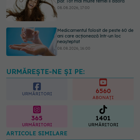
Medicamentul folosit de peste 60 de
ani care acționează într-un loc
neașteptat
08.08.2026, 16:00
Transpirații nocturne: semnul ignorat
care poate ascunde probleme
serioase de sănătate
08.08.2026, 20:00
URMĂREȘTE-NE ȘI PE:
6560
URMĂRITORI
ABONAȚI
365
1401
URMĂRITORI
URMĂRITORI
ARTICOLE SIMILARE