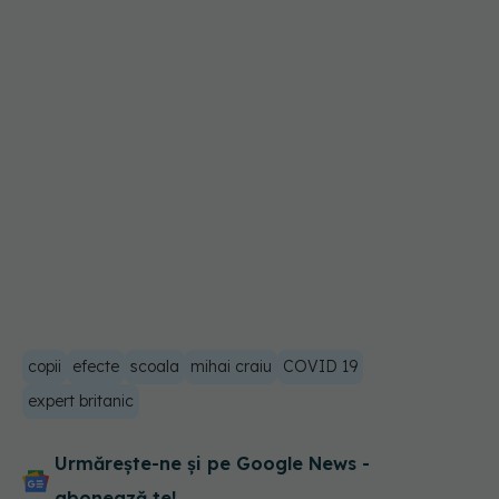
copii
efecte
scoala
mihai craiu
COVID 19
expert britanic
Urmărește-ne și pe Google News -
abonează‑te!