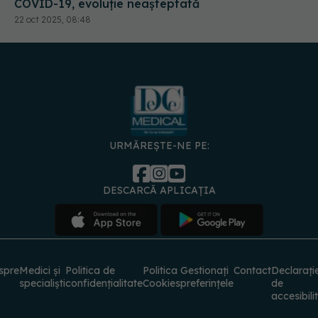
COVID-19, evoluție neașteptată
22 oct 2025, 08:48
URMĂREȘTE-NE PE:
DESCARCĂ APLICAȚIA
spre
Medici și
Politica de
Politica
Gestionați
Contact
Declarați
specialiști
confidențialitate
Cookies
preferințele
de
accesibili