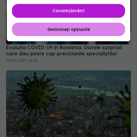
Consimțământ
Gestionați opțiunile
Evoluția COVID-19 în România. Datele surpriză
care dau peste cap previziunile specialiștilor
07 oct 2025, 16:23