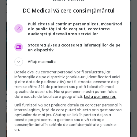
Ce trebuie să știi dacă ai avut COVID
DC Medical vă cere consimțământul
13 dec 2025, 15:27
Publicitate și conținut personalizat, măsurători
ale publicității și de conținut, cercetarea
audienței și dezvoltarea serviciilor
Stocarea și/sau accesarea informațiilor de pe
un dispozitiv
Aflați mai multe
Datele dvs. cu caracter personal vor fi prelucrate, iar
informațiile de pe dispozitiv (cookie-uri, identificatori unici
și alte date de pe dispozitiv) pot fi stocate, accesate de și
trimise către 224 de parteneri sau pot fi folosite în mod
specific de acest site. Noi și partenerii noștri putem folosi
Greșeala teribilă din pandemia de COVID care a
date exacte de localizare geografică.
Lista partenerilor.
ucis zeci de mii de oameni
Unii furnizori vă pot prelucra datele cu caracter personal în
21 noi 2025, 18:08
interes legitim, față de care puteți obiecta prin gestionarea
opțiunilor de mai jos. Căutați un link în partea de jos a
acestei pagini pentru a gestiona sau a vă retrage
consimțământul în setările de confidențialitate și cookie-
uri.