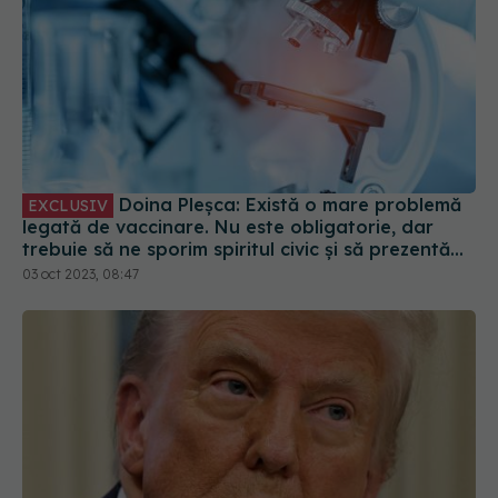
Doina Pleșca: Există o mare problemă
EXCLUSIV
legată de vaccinare. Nu este obligatorie, dar
trebuie să ne sporim spiritul civic și să prezentăm
corect minusurile și plusurile fiecărui vaccin
03 oct 2023, 08:47