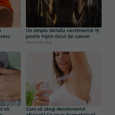
n
Un simplu detaliu vestimentar îți
cresc
poate tripla riscul de cancer
28 iun 2025, 13:25
i să
Cum să alegi deodorantul
te
eficient? Ce spun dermatologii