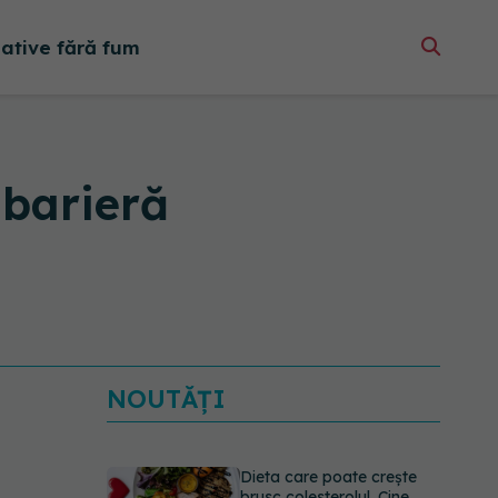
native fără fum
 barieră
NOUTĂȚI
Dieta care poate crește
brusc colesterolul. Cine