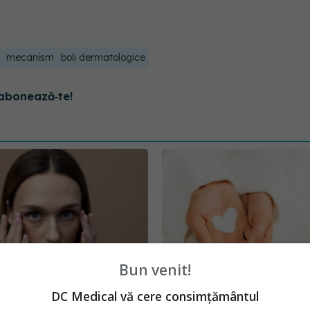
mecanism
boli dermatologice
abonează‑te!
Bun venit!
DC Medical vă cere consimțământul
ar cearcănele sub ochi
Semnul din palmă care î