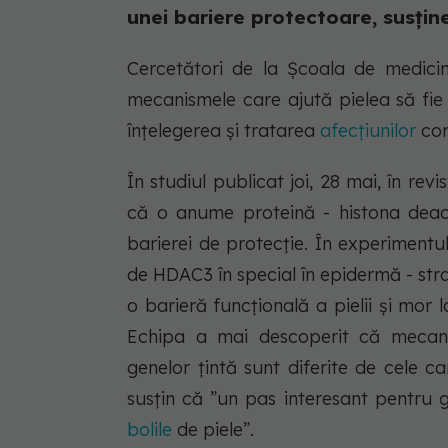
unei bariere protectoare, susține
Cercetători de la Școala de medici
mecanismele care ajută pielea să fie
înțelegerea și tratarea
afecțiunilor
com
În studiul publicat joi, 28 mai, în r
că o anume proteină - histona deace
barierei de protecție. În experimentul 
de HDAC3 în special în epidermă - strat
o barieră funcțională a pielii și mor 
Echipa a mai descoperit că meca
genelor țintă sunt diferite de cele ca
susțin că ”un pas interesant pentru 
bolile
de piele”.