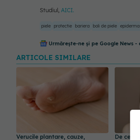
Studiul,
AICI.
piele
protectie
bariera
boli de piele
epiderma
Urmărește-ne și pe Google News - 
ARTICOLE SIMILARE
Verucile plantare, cauze,
De ce ap