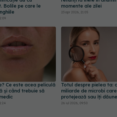
 Bolile pe care le
momente ale zilei
nghiile
23 apr 2026, 21:05
2:09
e? Ce este acea peliculă
Totul despre pielea ta: 
ă și când trebuie să
miliarde de microbi care
 medic
protejează sau îți dăun
1:24
26 iul 2026, 09:50