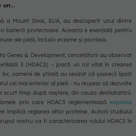
 un...
nă a Mount Sinai, SUA, au descoperit unul dintre
 o barieră protectoare. Aceasta e esențială pentru
une ale pielii, inclusiv eczeme și psoriasis.
evista Genes & Development, cercetătorii au observat
tilază 3 (HDAC3) – joacă un rol vital în crearea
lor, oamenii de știință au sesizat că șoarecii lipsiți
ul cel mai exterior al pielii - nu reușesc să dezvolte
la scurt timp după naștere, din cauza deshidratării.
nismele prin care HDAC3 reglementează
expresia
re implică reglarea altor proteine. Autorii studiului
grupul nostru va fi caracterizarea rolului HDAC3 în