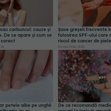
sau carbuncul: cauze și
Șase greșeli frecvente î
. De ce apare și cum se
folosirea SPF-ului care 
 corect
riscul de cancer de piele
7:16
04 mai 2026, 13:42
r petele albe pe unghii
De ce recomandă medici
nificație au cu
renunți la inele în anumi