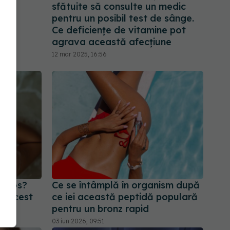
ță
sfătuite să consulte un medic
pentru un posibil test de sânge.
Ce deficiențe de vitamine pot
agrava această afecțiune
12 mar 2025, 16:56
în jos?
Ce se întâmplă în organism după
e acest
ce iei această peptidă populară
pentru un bronz rapid
03 iun 2026, 09:51