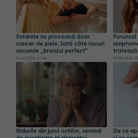
Solarele nu provoacă doar
Furuncul 
cancer de piele. Iată câte riscuri
simptome
ascunde „bronzul perfect”
tratează
16 iul 2026, 10:46
19 feb 2026, 1
Ridurile din jurul ochilor, semnal
De ce apa
de avertizare al demenței.
și ce sem