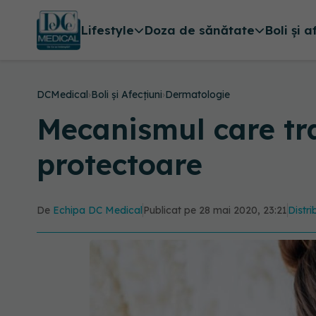
Lifestyle
Doza de sănătate
Boli și a
DCMedical
›
Boli și Afecțiuni
›
Dermatologie
Mecanismul care tra
protectoare
De
Echipa DC Medical
Publicat pe 28 mai 2020, 23:21
Distri