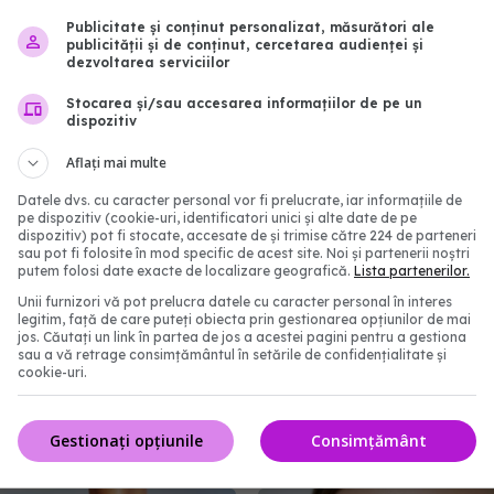
i face să scapi de ele.
exact câtă cremă de fa
Publicitate și conținut personalizat, măsurători ale
i tratamente care îți
trebuie să folosești
publicității și de conținut, cercetarea audienței și
ează tenul din zona
dezvoltarea serviciilor
10 mai 2026, 21:05
Stocarea și/sau accesarea informațiilor de pe un
1:47
dispozitiv
Aflați mai multe
Datele dvs. cu caracter personal vor fi prelucrate, iar informațiile de
pe dispozitiv (cookie-uri, identificatori unici și alte date de pe
dispozitiv) pot fi stocate, accesate de și trimise către 224 de parteneri
sau pot fi folosite în mod specific de acest site. Noi și partenerii noștri
putem folosi date exacte de localizare geografică.
Lista partenerilor.
Unii furnizori vă pot prelucra datele cu caracter personal în interes
legitim, față de care puteți obiecta prin gestionarea opțiunilor de mai
jos. Căutați un link în partea de jos a acestei pagini pentru a gestiona
sau a vă retrage consimțământul în setările de confidențialitate și
cookie-uri.
permanentă, riscuri
Te speli pe păr cu capul 
entru unghii și piele.
Adevărul medical despr
Gestionați opțiunile
Consimțământ
ogii, avertisment
obicei
08:54
26 apr 2026, 20:00