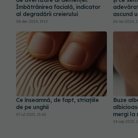
Îmbătrânirea facială, indicator
adevărat.
al degradării creierului
ascund u
08 dec 2024, 19:13
26 noi 2024, 1
Ce înseamnă, de fapt, striațiile
Buze alb
de pe unghii
albicioas
mergi la
07 iul 2025, 15:42
24 sep 2025, 1