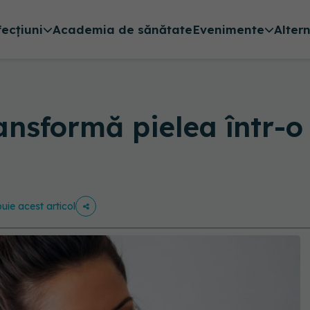
fecțiuni
Academia de sănătate
Evenimente
Alter
nsformă pielea într-o
buie acest articol