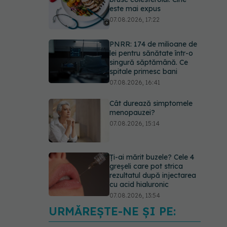
este mai expus
07.08.2026, 17:22
PNRR: 174 de milioane de
lei pentru sănătate într-o
singură săptămână. Ce
spitale primesc bani
07.08.2026, 16:41
Cât durează simptomele
menopauzei?
07.08.2026, 15:14
Ți-ai mărit buzele? Cele 4
greșeli care pot strica
rezultatul după injectarea
cu acid hialuronic
07.08.2026, 13:54
URMĂREȘTE-NE ȘI PE:
Testul din deget care ar
putea indica riscul pentru 8