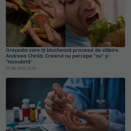
Greșeala care îți blochează procesul de slăbire.
Andreea Chirilă: Creierul nu percepe "nu" și
"niciodată"
25 feb 2025, 12:00