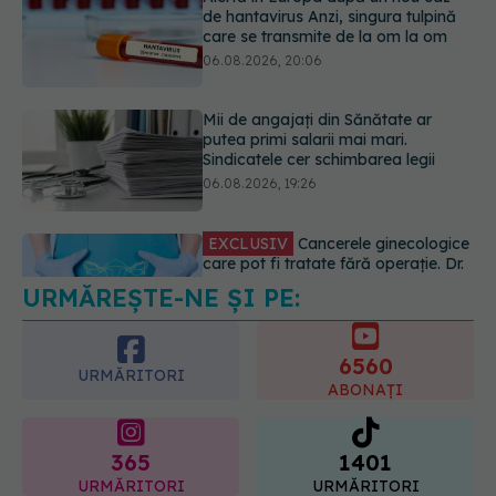
putea primi salarii mai mari.
Sindicatele cer schimbarea legii
06.08.2026, 19:26
EXCLUSIV
Cancerele ginecologice
care pot fi tratate fără operație. Dr.
Sorin Bogdan (SANADOR): Chirurgia
este indicată doar punctual, pentru
anumite categorii de paciente
06.08.2026, 19:05
URMĂREȘTE-NE ȘI PE:
EXCLUSIV
Brahiterapie vs
radioterapie externă în cancerul
ginecologic. Dr. Sorin Bogdan
6560
(SANADOR) explică diferența și
URMĂRITORI
cum acționează tratamentul
ABONAȚI
06.08.2026, 22:49
365
1401
URMĂRITORI
URMĂRITORI
ARTICOLE SIMILARE