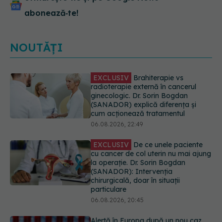
abonează‑te!
NOUTĂȚI
EXCLUSIV
De ce unele paciente
cu cancer de col uterin nu mai ajung
la operație. Dr. Sorin Bogdan
(SANADOR): Intervenția
chirurgicală, doar în situații
particulare
06.08.2026, 20:45
Alertă în Europa după un nou caz
de hantavirus Anzi, singura tulpină
care se transmite de la om la om
06.08.2026, 20:06
Mii de angajați din Sănătate ar