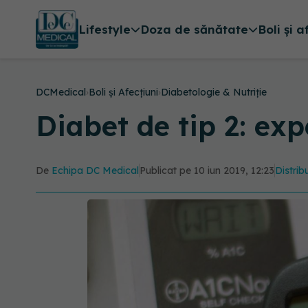
Lifestyle
Doza de sănătate
Boli și a
DCMedical
›
Boli și Afecțiuni
›
Diabetologie & Nutriție
Diabet de tip 2: exp
De
Echipa DC Medical
Publicat pe 10 iun 2019, 12:23
Distrib