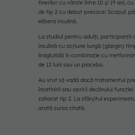
tinerilor cu vârste între 10 și 19 ani,
de tip 2 cu debut precoce: Scopul: pă
elibera insulină.
La studiul pentru adulți, participanții 
insulină cu acțiune lungă (glargin) ti
liraglutidă în combinație cu metformin
de 12 luni sau un placebo.
Au vrut să vadă dacă tratamentul pre
încetinirii sau opririi declinului funcț
zaharat tip 2. La sfârșitul experimentul
arată sursa citată.