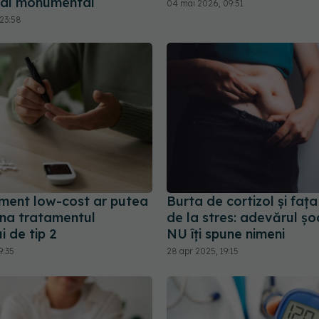
ial monumental
04 mai 2026, 09:51
23:58
ument low-cost ar putea
Burta de cortizol și faț
ona tratamentul
de la stres: adevărul șo
i de tip 2
NU îți spune nimeni
9:35
28 apr 2025, 19:15