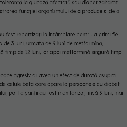
 cu toleranță la glucoză afectată sau diabet zaharat
strarea funcției organismului de a produce și de a
au fost repartizați la întâmplare pentru a primi fie
mp de 3 luni, urmată de 9 luni de metformină,
ă timp de 12 luni, iar apoi metformină singură timp
coce agresiv ar avea un efect de durată asupra
iei de celule beta care apare la persoanele cu diabet
ui, participanții au fost monitorizați încă 3 luni, mai