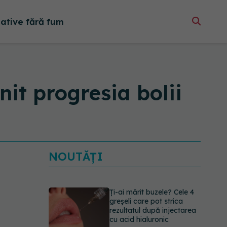
native fără fum
nit progresia bolii
NOUTĂȚI
Ți-ai mărit buzele? Cele 4
greșeli care pot strica
rezultatul după injectarea
cu acid hialuronic