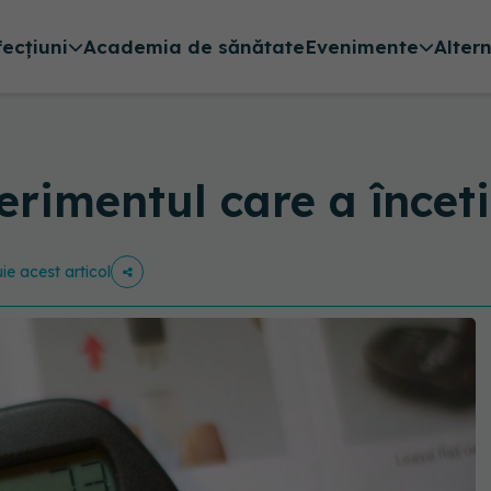
fecțiuni
Academia de sănătate
Evenimente
Alter
erimentul care a înceti
uie acest articol