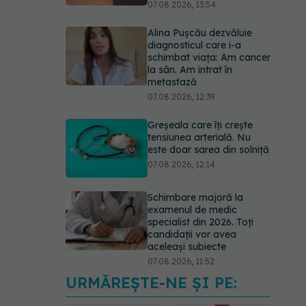
07.08.2026, 13:54
Alina Pușcău dezvăluie
diagnosticul care i-a
schimbat viața: Am cancer
la sân. Am intrat în
metastază
07.08.2026, 12:39
Greșeala care îți crește
tensiunea arterială. Nu
este doar sarea din solniță
07.08.2026, 12:14
Schimbare majoră la
examenul de medic
specialist din 2026. Toți
candidații vor avea
aceleași subiecte
07.08.2026, 11:52
URMĂREȘTE-NE ȘI PE:
Cât durează simptomele
menopauzei?