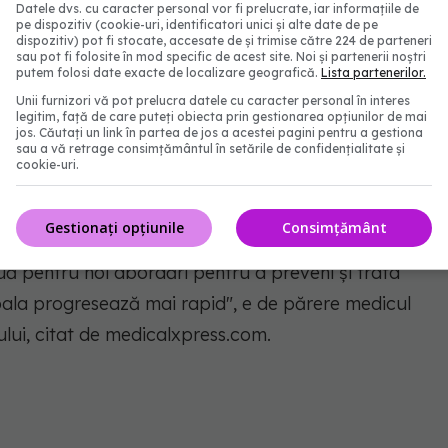
ment: tinerii
Datele dvs. cu caracter personal vor fi prelucrate, iar informațiile de
pe dispozitiv (cookie-uri, identificatori unici și alte date de pe
dispozitiv) pot fi stocate, accesate de și trimise către 224 de parteneri
sau pot fi folosite în mod specific de acest site. Noi și partenerii noștri
 studiului pentru adulți au fost comparate cu cele
putem folosi date exacte de localizare geografică.
Lista partenerilor.
publicat în 2018, care a arătat că funcția celulelor
Unii furnizori vă pot prelucra datele cu caracter personal în interes
legitim, față de care puteți obiecta prin gestionarea opțiunilor de mai
tratament pentru tineri în timpul tratamentului
jos. Căutați un link în partea de jos a acestei pagini pentru a gestiona
sau a vă retrage consimțământul în setările de confidențialitate și
tratamentului.
cookie-uri.
lor pentru adulți în timpul tratamentului este
Gestionați opțiunile
Consimțământ
ineri în studiu, atât în timpul și după tratament,
uă pentru noi abordări pentru a preveni și trata
boala progresează mai rapid"
, e de părere medicul
iului, citat de medicalxpress.com.