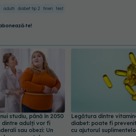
a
adulti
diabet tip 2
tineri
test
abonează‑te!
unui studiu, până în 2050
Legătura dintre vitamin
dintre adulți vor fi
diabet: poate fi preveni
derali sau obezi: Un
cu ajutorul suplimentelo