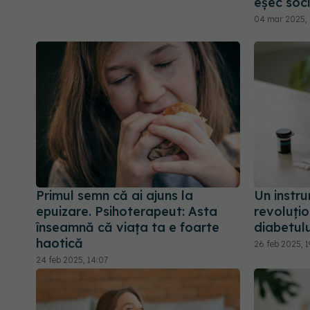
eșec soc
04 mar 2025, 
Primul semn că ai ajuns la
Un instr
epuizare. Psihoterapeut: Asta
revoluți
înseamnă că viaţa ta e foarte
diabetulu
haotică
26 feb 2025, 1
24 feb 2025, 14:07