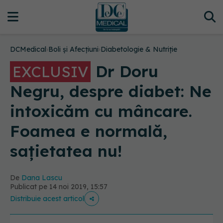
DCMedical
›
Boli și Afecțiuni
›
Diabetologie & Nutriție
Dr Doru
EXCLUSIV
Negru, despre diabet: Ne
intoxicăm cu mâncare.
Foamea e normală,
sațietatea nu!
De
Dana Lascu
Publicat pe 14 noi 2019, 15:57
Distribuie acest articol