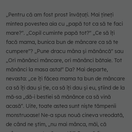
„Pentru că am fost prost învățați. Mai țineți
mintea povestea aia cu „papă tot ca să te faci
mare?". „Copil cuminte papă tot?" „Ce să îți
facă mama, bunica bun de mâncare ca să te
cumpere"? „Pune dracu mâna și mănâncă" sau
„Ori mănânci mâncare, ori mănânci bătaie. Tot
mănânci la masa asta!" Da? Mai departe,
nevasta: „ce îți făcea mama ta bun de mâncare
ca să îți dau și ție, ca să îți dau și eu, știind de la
mă-sa „dă-i bestiei să mănânce ca să vină
acasă". Uite, toate astea sunt niște tămpenii
monstruoase! Ne-a spus nouă cineva vreodată,
de când ne știm, „nu mai mânca, măi, că