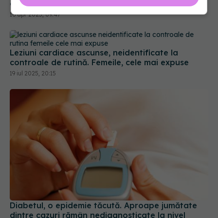
drept diabet de tip 5
16 apr 2025, 09:47
Leziuni cardiace ascunse, neidentificate la
controale de rutină. Femeile, cele mai expuse
19 iul 2025, 20:15
Diabetul, o epidemie tăcută. Aproape jumătate
dintre cazuri rămân nediagnosticate la nivel