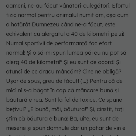
oameni, ne-au făcut vânători-culegători. Efortul
fizic normal pentru animalul numit om, așa cum
a hotărât Dumnezeu când ne-a făcut, este
echivalent cu alergatul a 40 de kilometri pe zi!
Numai sportivii de performanță fac efort
normal! Și o să-mi spun lumea păi eu nu pot să
alerg 40 de kilometri!" Și eu sunt de acord! Și
atunci de ce dracu mâncăm? Cine ne obligă?
Ușor de spus, greu de făcut! (...) Pentru că de
mici ni s-a băgat în cap că mâncare bună și
băutură e rea. Sunt la fel de toxice. Ce spune
bețivul? „E bună, măi, băutura!" Și, cinstit, toți
știm că băutura e bună! Ba, uite, eu sunt de
meserie și spun domnule dar un pahar de vin e