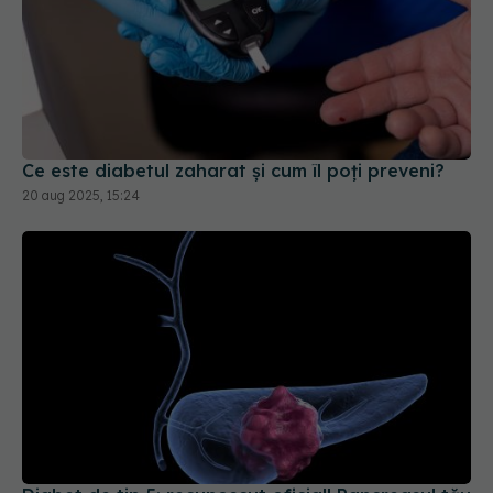
Ce este diabetul zaharat și cum îl poți preveni?
20 aug 2025, 15:24