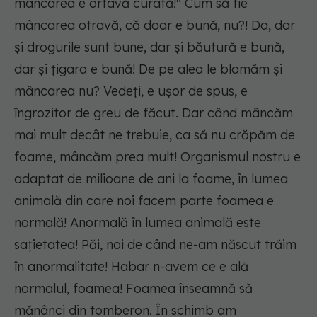
mâncarea e ortavă curată!" Cum să fie
mâncarea otravă, că doar e bună, nu?! Da, dar
și drogurile sunt bune, dar și băutură e bună,
dar și țigara e bună! De pe alea le blamăm și
mâncarea nu? Vedeți, e ușor de spus, e
îngrozitor de greu de făcut. Dar când mâncăm
mai mult decât ne trebuie, ca să nu crăpăm de
foame, mâncăm prea mult! Organismul nostru e
adaptat de milioane de ani la foame, în lumea
animală din care noi facem parte foamea e
normală! Anormală în lumea animală este
sațietatea! Păi, noi de când ne-am născut trăim
în anormalitate! Habar n-avem ce e ală
normalul, foamea! Foamea înseamnă să
mănânci din tomberon. În schimb am