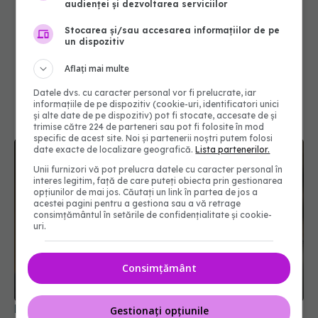
audienței și dezvoltarea serviciilor
Stocarea și/sau accesarea informațiilor de pe
un dispozitiv
Aflați mai multe
Datele dvs. cu caracter personal vor fi prelucrate, iar
informațiile de pe dispozitiv (cookie-uri, identificatori unici
și alte date de pe dispozitiv) pot fi stocate, accesate de și
trimise către 224 de parteneri sau pot fi folosite în mod
specific de acest site. Noi și partenerii noștri putem folosi
date exacte de localizare geografică.
Lista partenerilor.
Unii furnizori vă pot prelucra datele cu caracter personal în
interes legitim, față de care puteți obiecta prin gestionarea
opțiunilor de mai jos. Căutați un link în partea de jos a
acestei pagini pentru a gestiona sau a vă retrage
consimțământul în setările de confidențialitate și cookie-
uri.
Consimțământ
Diabetul legat de malnutriție, recunoscut oficial
Gestionați opțiunile