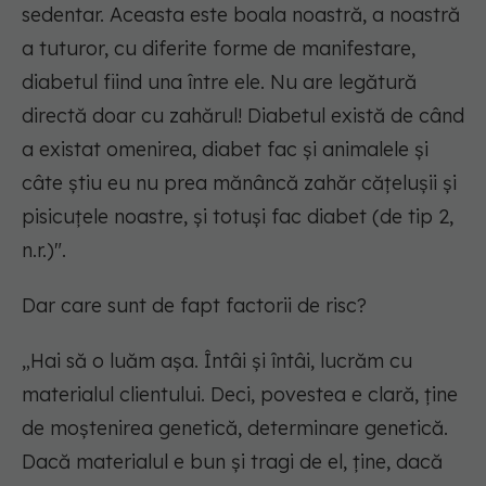
sedentar. Aceasta este boala noastră, a noastră
a tuturor, cu diferite forme de manifestare,
diabetul fiind una între ele. Nu are legătură
directă doar cu zahărul! Diabetul există de când
a existat omenirea, diabet fac și animalele și
câte știu eu nu prea mănâncă zahăr cățelușii și
pisicuțele noastre, și totuși fac diabet (de tip 2,
n.r.)".
Dar care sunt de fapt factorii de risc?
„Hai să o luăm așa. Întâi și întâi, lucrăm cu
materialul clientului. Deci, povestea e clară, ține
de moștenirea genetică, determinare genetică.
Dacă materialul e bun și tragi de el, ține, dacă