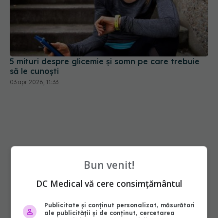
5 mituri despre glicemie și somn pe care trebuie
să le cunoști
03 apr 2026, 11:33
Bun venit!
DC Medical vă cere consimțământul
Publicitate și conținut personalizat, măsurători
ale publicității și de conținut, cercetarea