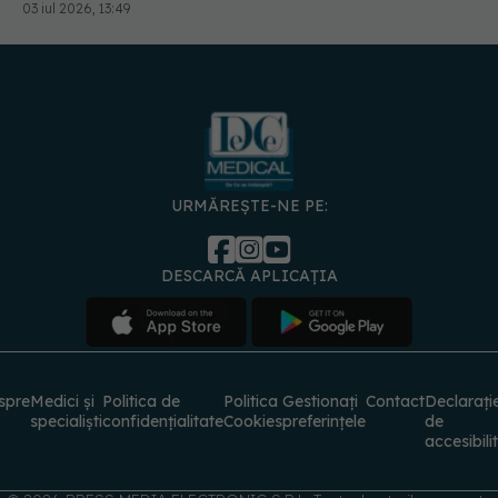
03 iul 2026, 13:49
URMĂREȘTE-NE PE:
DESCARCĂ APLICAȚIA
spre
Medici și
Politica de
Politica
Gestionați
Contact
Declarați
specialiști
confidențialitate
Cookies
preferințele
de
accesibili