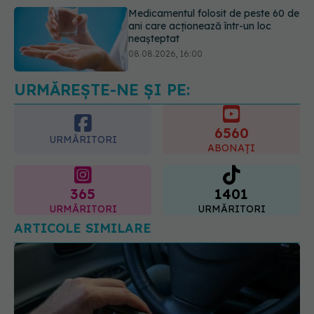
Transpirații nocturne: semnul ignorat
care poate ascunde probleme
serioase de sănătate
08.08.2026, 20:00
URMĂREȘTE-NE ȘI PE:
6560
URMĂRITORI
ABONAȚI
365
1401
URMĂRITORI
URMĂRITORI
ARTICOLE SIMILARE