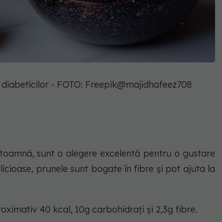
diabeticilor - FOTO: Freepik@majidhafeez708
de toamnă, sunt o alegere excelentă pentru o gustare
icioase, prunele sunt bogate în fibre și pot ajuta la
imativ 40 kcal, 10g carbohidrați și 2,3g fibre.