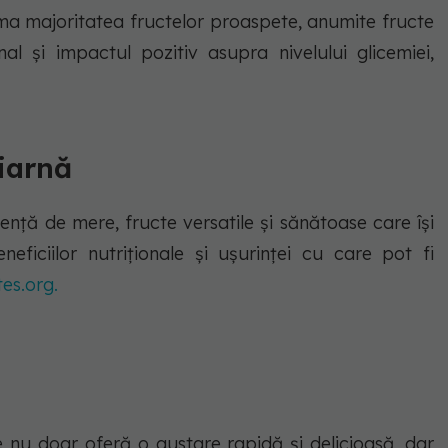
a majoritatea fructelor proaspete, anumite fructe
nal și impactul pozitiv asupra nivelului glicemiei,
iarnă
nță de mere, fructe versatile și sănătoase care își
eficiilor nutriționale și ușurinței cu care pot fi
es.org.
le nu doar oferă o gustare rapidă și delicioasă, dar