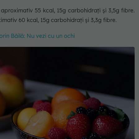
aproximativ 55 kcal, 15g carbohidrați și 3,5g fibre.
ativ 60 kcal, 15g carbohidrați și 3,3g fibre.
orin Băilă: Nu vezi cu un ochi