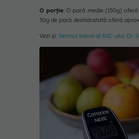
O porție
: O pară medie (150g) oferă 
30g de pară deshidratată oferă aproxim
Vezi și:
Semnul banal al AVC-ului. Dr. S