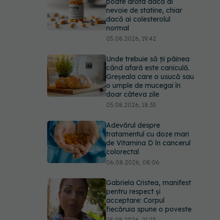
nevoie de statine, chiar
dacă ai colesterolul
normal
05.08.2026, 19:42
Unde trebuie să ții pâinea
când afară este caniculă.
Greșeala care o usucă sau
o umple de mucegai în
doar câteva zile
05.08.2026, 18:33
Adevărul despre
tratamentul cu doze mari
de Vitamina D în cancerul
colorectal
06.08.2026, 08:06
Gabriela Cristea, manifest
pentru respect și
acceptare: Corpul
fiecăruia spune o poveste
05.08.2026, 21:23