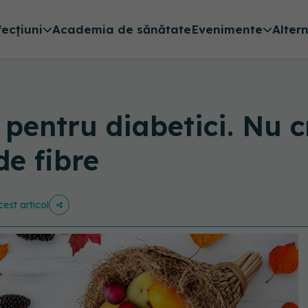
fecțiuni
Academia de sănătate
Evenimente
Alter
pentru diabetici. Nu c
de fibre
cest articol