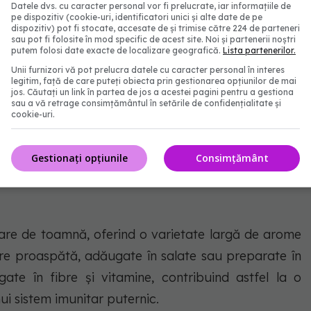
Datele dvs. cu caracter personal vor fi prelucrate, iar informațiile de
duc un sezon bogat în mure, fructe care pot fi culese
pe dispozitiv (cookie-uri, identificatori unici și alte date de pe
dispozitiv) pot fi stocate, accesate de și trimise către 224 de parteneri
cte delicioase, bogate în fibre, sunt ideale pentru
sau pot fi folosite în mod specific de acest site. Noi și partenerii noștri
putem folosi date exacte de localizare geografică.
Lista partenerilor.
roaspete. Murele nu doar adaugă un gust plăcut
Unii furnizori vă pot prelucra datele cu caracter personal în interes
ru sănătate datorită conținutului lor de vitamine și
legitim, față de care puteți obiecta prin gestionarea opțiunilor de mai
jos. Căutați un link în partea de jos a acestei pagini pentru a gestiona
sau a vă retrage consimțământul în setările de confidențialitate și
cookie-uri.
roximativ 20 kcal, 4g carbohidrați și 3,3g fibre.
Gestionați opțiunile
Consimțământ
are de toamnă, oferind o varietate largă de arome
tare proaspătă, adăugate în salate sau preparate în
ogate în fibre și vitamine, contribuind astfel la o
ui sistem imunitar puternic.