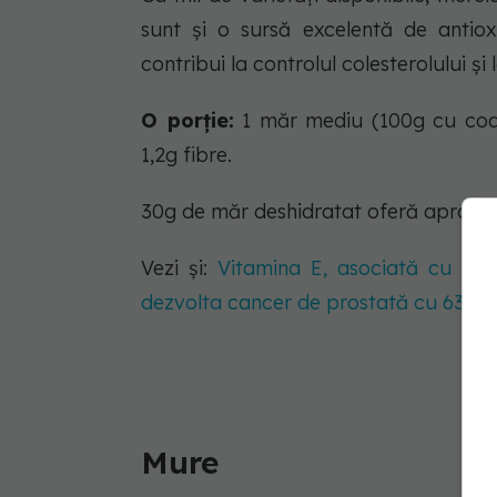
sunt și o sursă excelentă de antio
contribui la controlul colesterolului ș
O porție:
1 măr mediu (100g cu coajă
1,2g fibre.
30g de măr deshidratat oferă aproxima
Vezi și:
Vitamina E, asociată cu un r
dezvolta cancer de prostată cu 63%
Mure