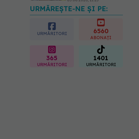
URMĂREȘTE-NE ȘI PE:
Prof. dr. Valeriu Gheorghiță
intră în Board-ul Editorial
al revistei Scientific
Reports, din Nature
6560
URMĂRITORI
Portfolio
ABONAȚI
05.08.2026, 21:09
365
1401
URMĂRITORI
URMĂRITORI