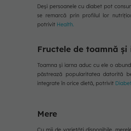
Deși persoanele cu diabet pot consum
se remarcă prin profilul lor nutrițio
potrivit
Health.
Fructele de toamnă și 
Toamna și iarna aduc cu ele o abunde
păstrează popularitatea datorită ben
integrate în orice dietă, potrivit
Diabet
Mere
Cu mii de varietăți disponibile, mere