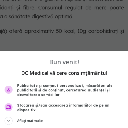
xidanți și fibre. Consumul regulat de mere poate
i la o sănătate digestivă optimă.
) oferă aproximativ 50 kcal, 10g carbohidrați și
tiv 70 kcal, 20g carbohidrați și 4g fibre.
Bun venit!
isc ridicat de cancer. Crește probabilitatea de a
DC Medical vă cere consimțământul
Publicitate și conținut personalizat, măsurători ale
publicității și de conținut, cercetarea audienței și
dezvoltarea serviciilor
Stocarea și/sau accesarea informațiilor de pe un
dispozitiv
Aflați mai multe