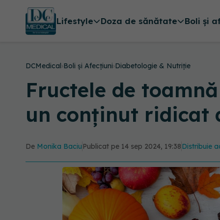
Lifestyle
Doza de sănătate
Boli și a
DCMedical
›
Boli și Afecțiuni
›
Diabetologie & Nutriție
Fructele de toamnă 
un conținut ridicat 
De
Monika Baciu
Publicat pe 14 sep 2024, 19:38
Distribuie a