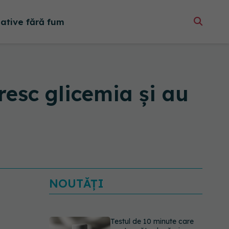
native fără fum
resc glicemia și au
NOUTĂȚI
Testul de 10 minute care
poate arăta dacă ai