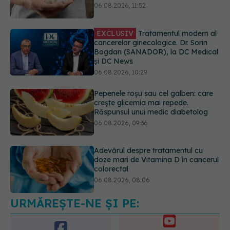
Bogdan (SANADOR), la DC Medical
și DC News
06.08.2026, 10:29
Pepenele roșu sau cel galben: care
crește glicemia mai repede.
Răspunsul unui medic diabetolog
06.08.2026, 09:36
Adevărul despre tratamentul cu
doze mari de Vitamina D în cancerul
colorectal
06.08.2026, 08:06
Trei lucruri pe care trebuie să le faci
după 45 de ani ca să întârzii
demența cu până la 13 ani
06.08.2026, 13:03
URMĂREȘTE-NE ȘI PE: