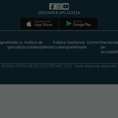
DESCARCĂ APLICAȚIA
spre
Medici și
Politica de
Politica
Gestionați
Contact
Declarați
specialiști
confidențialitate
Cookies
preferințele
de
accesibili
© 2026 PRESS MEDIA ELECTRONIC S.R.L. Toate drepturile rezervate