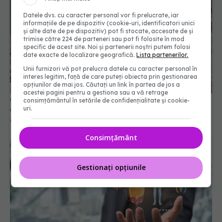
Datele dvs. cu caracter personal vor fi prelucrate, iar
informațiile de pe dispozitiv (cookie-uri, identificatori unici
și alte date de pe dispozitiv) pot fi stocate, accesate de și
trimise către 224 de parteneri sau pot fi folosite în mod
specific de acest site. Noi și partenerii noștri putem folosi
date exacte de localizare geografică.
Lista partenerilor.
Unii furnizori vă pot prelucra datele cu caracter personal în
interes legitim, față de care puteți obiecta prin gestionarea
opțiunilor de mai jos. Căutați un link în partea de jos a
acestei pagini pentru a gestiona sau a vă retrage
Obiceiul simplu care îți protejează metabolismul:
consimțământul în setările de confidențialitate și cookie-
uri.
de ce medicii recomandă mersul după masă
07 mai 2026, 08:33
Consimțământ
Gestionați opțiunile