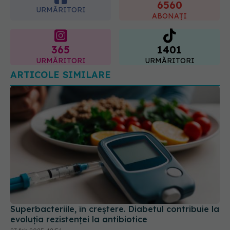
6560
URMĂRITORI
ABONAȚI
365
1401
URMĂRITORI
URMĂRITORI
ARTICOLE SIMILARE
Superbacteriile, în creștere. Diabetul contribuie la
evoluția rezistenței la antibiotice