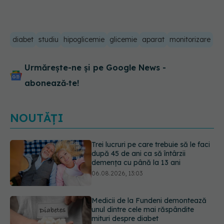
diabet
studiu
hipoglicemie
glicemie
aparat
monitorizare
Urmărește-ne și pe Google News -
abonează‑te!
NOUTĂȚI
Medicii de la Fundeni demontează
unul dintre cele mai răspândite
mituri despre diabet
06.08.2026, 11:52
EXCLUSIV
Tratamentul modern al
cancerelor ginecologice. Dr. Sorin