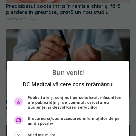
Prediabetul poate intra în remisie chiar și fără
pierdere în greutate, arată un nou studiu
29 sep 2025, 17:27
Bun venit!
DC Medical vă cere consimțământul
Publicitate și conținut personalizat, măsurători
De ce crește glicemia după 40 de ani? Explicația
ale publicității și de conținut, cercetarea
unui medic diabetolog
audienței și dezvoltarea serviciilor
17 iun 2026, 22:16
Stocarea și/sau accesarea informațiilor de pe
un dispozitiv
Aflați mai multe