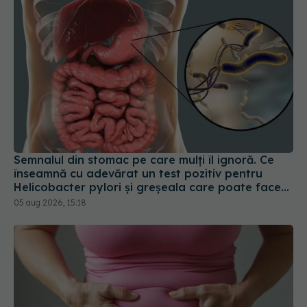
Semnalul din stomac pe care mulți îl ignoră. Ce
înseamnă cu adevărat un test pozitiv pentru
Helicobacter pylori și greșeala care poate face
tratamentul mult mai dificil
05 aug 2026, 15:18