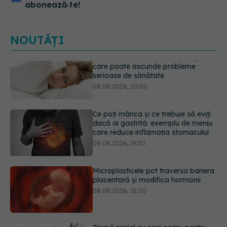
abonează‑te!
NOUTĂȚI
Ce poți mânca și ce trebuie să eviți
dacă ai gastrită: exemplu de meniu
care reduce inflamația stomacului
08.08.2026, 19:00
Microplasticele pot traversa bariera
placentară și modifica hormonii
08.08.2026, 18:00
Trucul genial cu ceai negru pentru
păr. Tot mai multe femei îl adoră
08.08.2026, 17:00