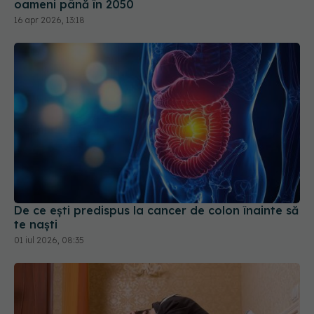
oameni până în 2050
16 apr 2026, 13:18
De ce ești predispus la cancer de colon înainte să
te naști
01 iul 2026, 08:35