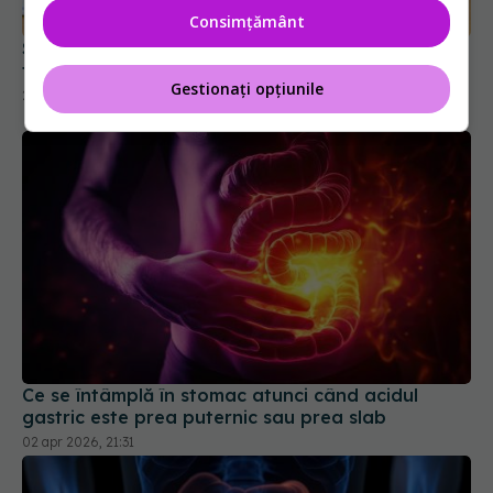
Consimțământ
Semne că ai o criză de fiere sau probleme cu
fierea
Gestionați opțiunile
27 dec 2025, 09:05
Ce se întâmplă în stomac atunci când acidul
gastric este prea puternic sau prea slab
02 apr 2026, 21:31