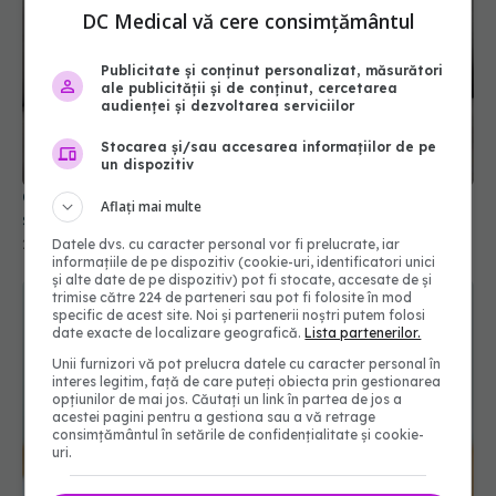
DC Medical vă cere consimțământul
Publicitate și conținut personalizat, măsurători
ale publicității și de conținut, cercetarea
audienței și dezvoltarea serviciilor
Stocarea și/sau accesarea informațiilor de pe
un dispozitiv
Greșeala alimentară care îți afectează digestia și
Aflați mai multe
sănătatea pe termen lung
26 ian 2026, 16:12
Datele dvs. cu caracter personal vor fi prelucrate, iar
informațiile de pe dispozitiv (cookie-uri, identificatori unici
și alte date de pe dispozitiv) pot fi stocate, accesate de și
trimise către 224 de parteneri sau pot fi folosite în mod
specific de acest site. Noi și partenerii noștri putem folosi
date exacte de localizare geografică.
Lista partenerilor.
Unii furnizori vă pot prelucra datele cu caracter personal în
interes legitim, față de care puteți obiecta prin gestionarea
opțiunilor de mai jos. Căutați un link în partea de jos a
acestei pagini pentru a gestiona sau a vă retrage
consimțământul în setările de confidențialitate și cookie-
uri.