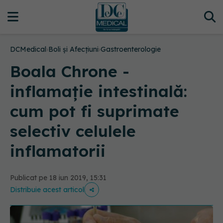
DCMedical
›
Boli și Afecțiuni
›
Gastroenterologie
Boala Chrone -
inflamație intestinală:
cum pot fi suprimate
selectiv celulele
inflamatorii
Publicat pe 18 iun 2019, 15:31
Distribuie acest articol