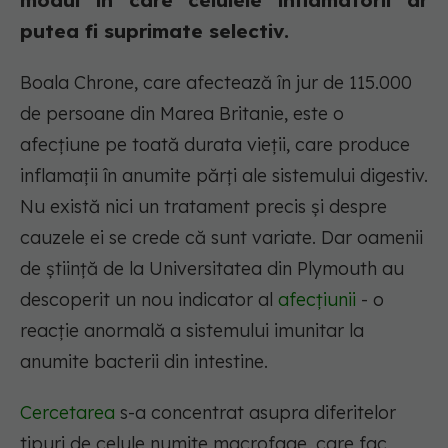
modul în care celulele inflamatorii ar
putea fi suprimate selectiv.
Boala Chrone, care afectează în jur de 115.000
de persoane din Marea Britanie, este o
afecțiune pe toată durata vieții, care produce
inflamații în anumite părți ale sistemului digestiv.
Nu există nici un tratament precis și despre
cauzele ei se crede că sunt variate. Dar oamenii
de știință de la Universitatea din Plymouth au
descoperit un nou indicator al
afecțiunii
- o
reacție anormală a sistemului imunitar la
anumite bacterii din intestine.
Cercetarea
s-a concentrat asupra diferitelor
tipuri de celule numite macrofage, care fac