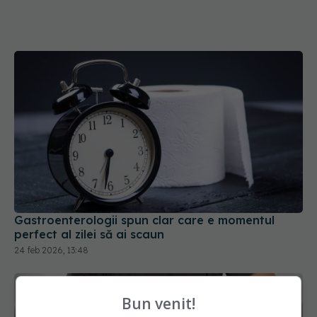
Gastroenterologii spun clar care e momentul
perfect al zilei să ai scaun
24 feb 2026, 13:48
Bun venit!