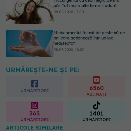
Medicamentul folosit de peste 60 de
ani care acționează într-un loc
neașteptat
08.08.2026, 16:00
Transpirații nocturne: semnul ignorat
care poate ascunde probleme
serioase de sănătate
08.08.2026, 20:00
URMĂREȘTE-NE ȘI PE:
6560
URMĂRITORI
ABONAȚI
365
1401
URMĂRITORI
URMĂRITORI
ARTICOLE SIMILARE