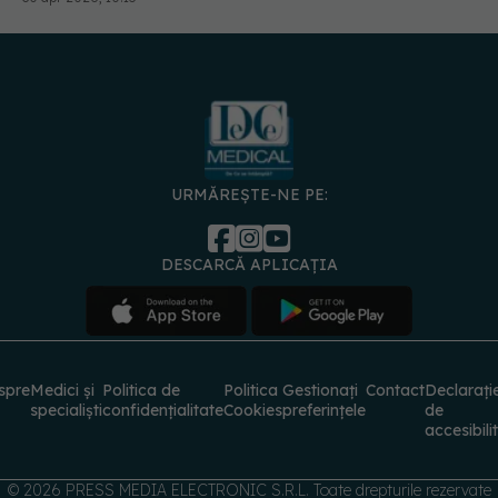
URMĂREȘTE-NE PE:
DESCARCĂ APLICAȚIA
spre
Medici și
Politica de
Politica
Gestionați
Contact
Declarați
specialiști
confidențialitate
Cookies
preferințele
de
accesibili
© 2026 PRESS MEDIA ELECTRONIC S.R.L. Toate drepturile rezervate