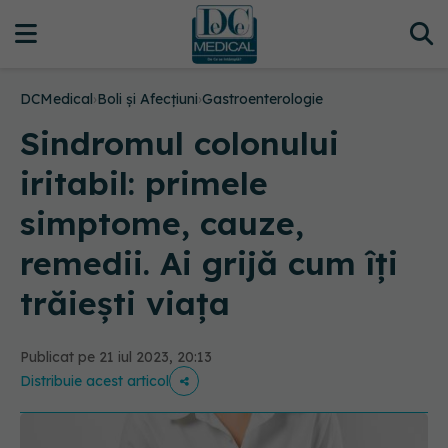
DCMedical
›
Boli și Afecțiuni
›
Gastroenterologie
Sindromul colonului
iritabil: primele
simptome, cauze,
remedii. Ai grijă cum îți
trăiești viața
Publicat pe 21 iul 2023, 20:13
Distribuie acest articol