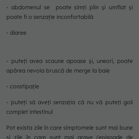
- abdomenul se poate simți plin și umflat și
poate fi o senzație inconfortabilă
- diaree
- puteți avea scaune apoase și, uneori, poate
apărea nevoia bruscă de merge la baie
- constipație
- puteți să aveți senzația că nu vă puteți goli
complet intestinul
Pot exista zile în care simptomele sunt mai bune
și zile în care sunt mai grave (episoade de