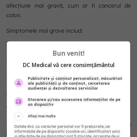
afecțiune mai gravă, cum ar fi cancerul de
colon.
Simptomele mai grave includ:
Pierdere în greutate
Bun venit!
Diaree în timpul nopții
DC Medical vă cere consimțământul
Sângerare rectală
Publicitate și conținut personalizat, măsurători
ale publicității și de conținut, cercetarea
audienței și dezvoltarea serviciilor
Anemie prin deficit de fier
Stocarea și/sau accesarea informațiilor de pe
un dispozitiv
Vărsături neexplicate
Aflați mai multe
Durere care nu se ameliorează prin eliminarea
Datele dvs. cu caracter personal vor fi prelucrate, iar
informațiile de pe dispozitiv (cookie-uri, identificatori unici
gazelor sau a scaunului.
și alte date de pe dispozitiv) pot fi stocate, accesate de și