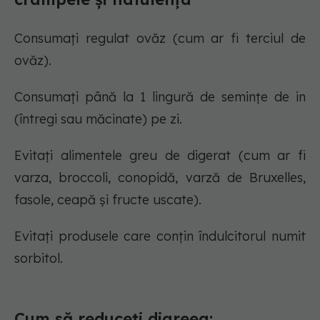
Consumați regulat ovăz (cum ar fi terciul de
ovăz).
Consumați până la 1 lingură de semințe de in
(întregi sau măcinate) pe zi.
Evitați alimentele greu de digerat (cum ar fi
varza, broccoli, conopidă, varză de Bruxelles,
fasole, ceapă și fructe uscate).
Evitați produsele care conțin îndulcitorul numit
sorbitol.
Cum să reduceți diareea: