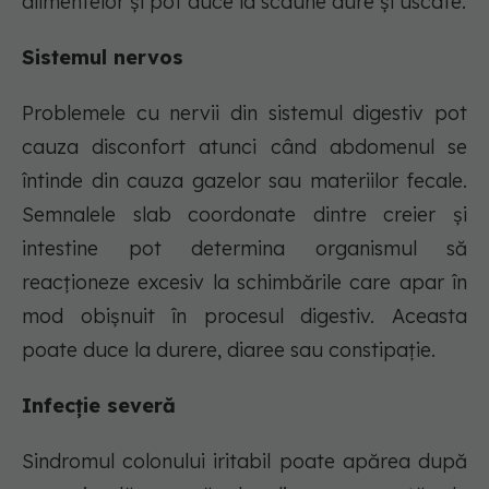
alimentelor și pot duce la scaune dure și uscate.
Sistemul nervos
Problemele cu nervii din sistemul digestiv pot
cauza disconfort atunci când abdomenul se
întinde din cauza gazelor sau materiilor fecale.
Semnalele slab coordonate dintre creier și
intestine pot determina organismul să
reacționeze excesiv la schimbările care apar în
mod obișnuit în procesul digestiv. Aceasta
poate duce la durere, diaree sau constipație.
Infecție severă
Sindromul colonului iritabil poate apărea după