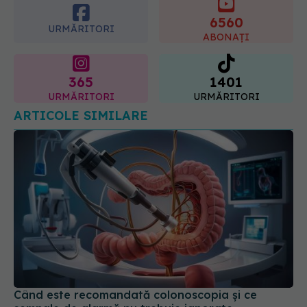
6560
07.08.2026, 10:02
URMĂRITORI
ABONAȚI
365
1401
URMĂRITORI
URMĂRITORI
ARTICOLE SIMILARE
Când este recomandată colonoscopia și ce
semnale de alarmă nu trebuie ignorate
03 iul 2026, 19:58