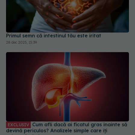
Primul semn că intestinul tău este iritat
28 dec 2025, 15:39
Cum afli dacă ai ficatul gras înainte să
EXCLUSIV
devină periculos? Analizele simple care îți
salvează sănătatea
21 iun 2026, 17:05