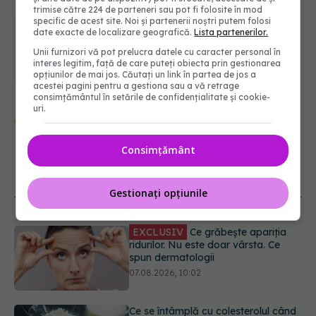
trimise către 224 de parteneri sau pot fi folosite în mod
specific de acest site. Noi și partenerii noștri putem folosi
medical
sanatate
diaree
constipatie
cancer de colon
date exacte de localizare geografică.
Lista partenerilor.
sindromul colonului iritabil
simptome colon iritabil
Unii furnizori vă pot prelucra datele cu caracter personal în
interes legitim, față de care puteți obiecta prin gestionarea
cauze colon iritabil
opțiunilor de mai jos. Căutați un link în partea de jos a
acestei pagini pentru a gestiona sau a vă retrage
consimțământul în setările de confidențialitate și cookie-
uri.
Urmărește-ne și pe Google News -
abonează‑te!
Consimțământ
NOUTĂȚI
Gestionați opțiunile
Ce se întâmplă cu colesterolul când
consumăm lactate integrale?
07.08.2026, 09:12
Alergia la ambrozie: 4 lucruri