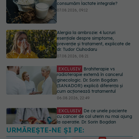
esențiale despre simptome,
prevenție și tratament, explicate de
dr. Tudor Ciuhodaru
07.08.2026, 08:21
EXCLUSIV
Brahiterapie vs
radioterapie externă în cancerul
ginecologic. Dr. Sorin Bogdan
(SANADOR) explică diferența și
cum acționează tratamentul
06.08.2026, 22:49
EXCLUSIV
De ce unele paciente
cu cancer de col uterin nu mai ajung
la operație. Dr. Sorin Bogdan
(SANADOR): Intervenția
chirurgicală, doar în situații
particulare
06.08.2026, 20:45
URMĂREȘTE-NE ȘI PE:
EXCLUSIV
Ce grăbește apariția
ridurilor. Nu este doar vârsta. Ce
spun dermatologii