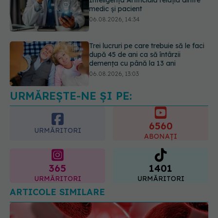
Trei lucruri pe care trebuie să le faci
după 45 de ani ca să întârzii
demența cu până la 13 ani
06.08.2026, 13:03
Colebil și Panzcebil, blocate
temporar în farmacii. ANMDMR
explică de ce a luat măsura
06.08.2026, 16:37
URMĂREȘTE-NE ȘI PE:
6560
URMĂRITORI
ABONAȚI
365
1401
URMĂRITORI
URMĂRITORI
ARTICOLE SIMILARE