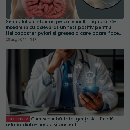
Semnalul din stomac pe care mulți îl ignoră. Ce
înseamnă cu adevărat un test pozitiv pentru
Helicobacter pylori și greșeala care poate face
tratamentul mult mai dificil
05 aug 2026, 15:18
Cum schimbă Inteligența Artificială
EXCLUSIV
relația dintre medic și pacient