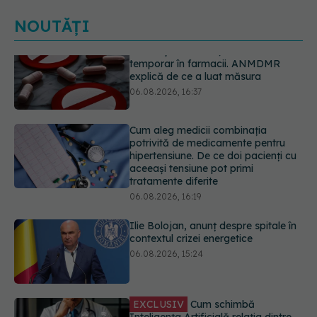
NOUTĂȚI
Cum aleg medicii combinația
potrivită de medicamente pentru
hipertensiune. De ce doi pacienți cu
aceeași tensiune pot primi
tratamente diferite
06.08.2026, 16:19
Ilie Bolojan, anunț despre spitale în
contextul crizei energetice
06.08.2026, 15:24
EXCLUSIV
Cum schimbă
Inteligența Artificială relația dintre
medic și pacient
06.08.2026, 14:34