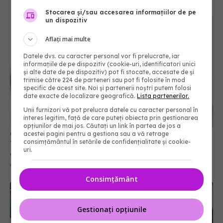
Stocarea și/sau accesarea informațiilor de pe
un dispozitiv
Aflați mai multe
Datele dvs. cu caracter personal vor fi prelucrate, iar
informațiile de pe dispozitiv (cookie-uri, identificatori unici
și alte date de pe dispozitiv) pot fi stocate, accesate de și
trimise către 224 de parteneri sau pot fi folosite în mod
specific de acest site. Noi și partenerii noștri putem folosi
date exacte de localizare geografică.
Lista partenerilor.
Unii furnizori vă pot prelucra datele cu caracter personal în
interes legitim, față de care puteți obiecta prin gestionarea
opțiunilor de mai jos. Căutați un link în partea de jos a
Cancerul care ucide cel mai mult în România.
acestei pagini pentru a gestiona sau a vă retrage
consimțământul în setările de confidențialitate și cookie-
Testul simplu care poate salva vieți înainte să
uri.
apară simptomele cancerului pulmonar
01 aug 2026, 13:29
Consimțământ
Gestionați opțiunile