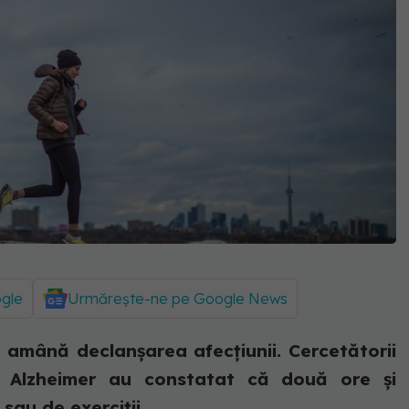
ogle
Urmărește-ne pe Google News
le amână declanșarea afecțiunii. Cercetătorii
 Alzheimer au constatat că două ore și
au de exerciții...