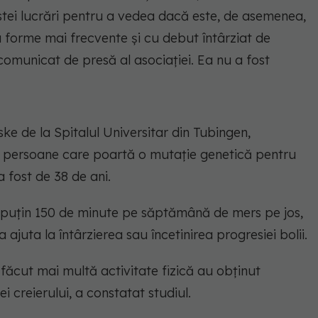
tei lucrări pentru a vedea dacă este, de asemenea,
 forme mai frecvente și cu debut întârziat de
n comunicat de presă al asociației. Ea nu a fost
e de la Spitalul Universitar din Tubingen,
 persoane care poartă o mutație genetică pentru
 fost de 38 de ani.
l puțin 150 de minute pe săptămână de mers pe jos,
a ajuta la întârzierea sau încetinirea progresiei bolii.
u făcut mai multă activitate fizică au obținut
i creierului, a constatat studiul.