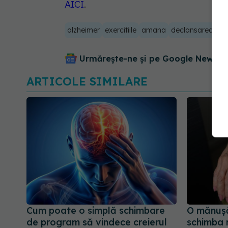
AICI
.
alzheimer
exercitiile
amana
declansarea
fo
Urmărește-ne și pe Google News - 
ARTICOLE SIMILARE
Cum poate o simplă schimbare
O mănușă
de program să vindece creierul
schimba 