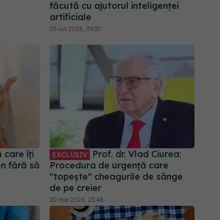
făcută cu ajutorul inteligenței
artificiale
05 iun 2026, 09:32
 care îți
Prof. dr. Vlad Ciurea:
EXCLUSIV
on fără să
Procedura de urgență care
"topește" cheagurile de sânge
de pe creier
20 mai 2026, 23:48