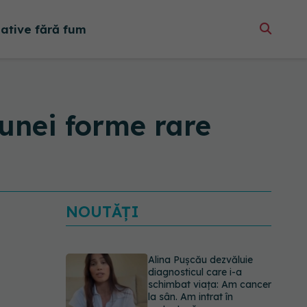
native fără fum
unei forme rare
NOUTĂȚI
Alina Pușcău dezvăluie
diagnosticul care i-a
schimbat viața: Am cancer
la sân. Am intrat în