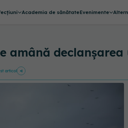
fecțiuni
Academia de sănătate
Evenimente
Alter
ile amână declanșarea 
st articol