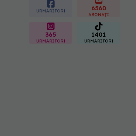
rezultatul după injectarea
cu acid hialuronic
6560
URMĂRITORI
07.08.2026, 13:54
ABONAȚI
365
1401
URMĂRITORI
URMĂRITORI