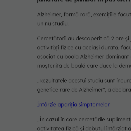
Alzheimer, formă rară, exercițiile făc
un nu studiu.
Cercetătorii au descoperit că 2 ore și
activități fizice cu aceiași durată, f
asociat cu boala Alzheimer dominant
moștenită de boală care duce la deme
„
Rezultatele acestui studiu sunt încu
genetice rare de Alzheimer
", a declara
Întârzie apariția simptomelor
„Î
n cazul în care cercetările supliment
activitatea fizică și debutul întârzia