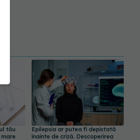
ul tău
Epilepsia ar putea fi depistată
a mare
înainte de criză. Descoperirea