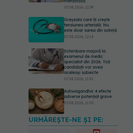
metastază
07.08.2026, 12:39
Greșeala care îți crește
tensiunea arterială. Nu
este doar sarea din solniță
07.08.2026, 12:14
Schimbare majoră la
examenul de medic
specialist din 2026. Toți
candidații vor avea
aceleași subiecte
07.08.2026, 11:52
Ashwagandha: 4 efecte
adverse potențial grave
07.08.2026, 11:03
URMĂREȘTE-NE ȘI PE:
Ți-ai mărit buzele? Cele 4
greșeli care pot strica