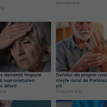
05 iul 2026, 15:09
5:50
 de demență timpurie
Detaliul din propria casă
ă supraviețuirea
crește riscul de Parkins
r diferit
știi
22:04
04 aug 2026, 19:43