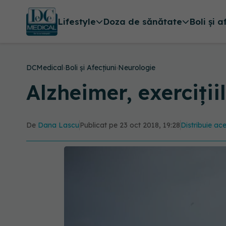
Lifestyle
Doza de sănătate
Boli și a
DCMedical
›
Boli și Afecțiuni
›
Neurologie
Alzheimer, exerciți
De
Dana Lascu
Publicat pe 23 oct 2018, 19:28
Distribuie ace