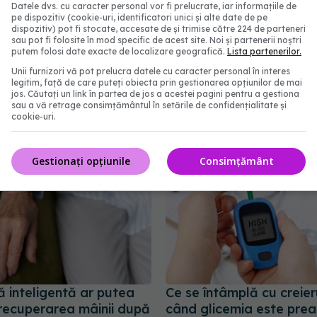
Datele dvs. cu caracter personal vor fi prelucrate, iar informațiile de
pe dispozitiv (cookie-uri, identificatori unici și alte date de pe
dispozitiv) pot fi stocate, accesate de și trimise către 224 de parteneri
sau pot fi folosite în mod specific de acest site. Noi și partenerii noștri
rma rara
putem folosi date exacte de localizare geografică.
Lista partenerilor.
Unii furnizori vă pot prelucra datele cu caracter personal în interes
abonează‑te!
legitim, față de care puteți obiecta prin gestionarea opțiunilor de mai
jos. Căutați un link în partea de jos a acestei pagini pentru a gestiona
sau a vă retrage consimțământul în setările de confidențialitate și
cookie-uri.
Gestionați opțiunile
Consimțământ
 inteligentă ar putea
Ce se întâmplă cu creier
recuperarea mâinii după
când glicemia este pre