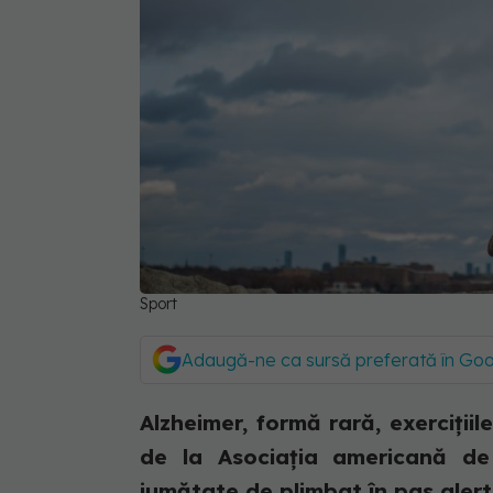
Sport
Adaugă-ne ca sursă preferată în Go
Alzheimer, formă rară, exerciții
de la Asociația americană de
jumătate de plimbat în pas alert s