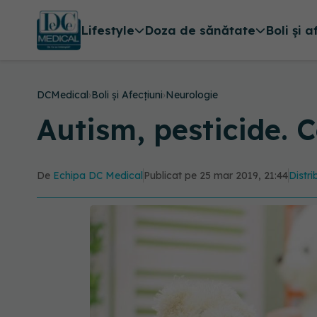
Lifestyle
Doza de sănătate
Boli și a
DCMedical
›
Boli și Afecțiuni
›
Neurologie
Autism, pesticide. 
De
Echipa DC Medical
Publicat pe 25 mar 2019, 21:44
Distri