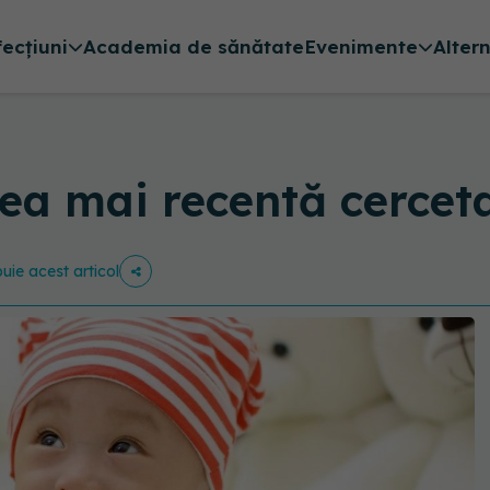
fecțiuni
Academia de sănătate
Evenimente
Alter
Cea mai recentă cercet
buie acest articol