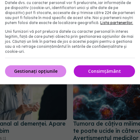
Datele dvs. cu caracter personal vor fi prelucrate, iar informațiile de
pe dispozitiv (cookie-uri, identificatori unici și alte date de pe
dispozitiv) pot fi stocate, accesate de și trimise către 224 de parteneri
lzheimer care poate
Prof. dr. Vlad 
EXCLUSIV
sau pot fi folosite în mod specific de acest site. Noi și partenerii noștri
oaptea: ce se întâmplă
Procedura de urgență c
putem folosi date exacte de localizare geografică.
Lista partenerilor.
"topește" cheagurile d
Unii furnizori vă pot prelucra datele cu caracter personal în interes
de pe creier
legitim, față de care puteți obiecta prin gestionarea opțiunilor de mai
09:34
jos. Căutați un link în partea de jos a acestei pagini pentru a gestiona
20 mai 2026, 23:48
sau a vă retrage consimțământul în setările de confidențialitate și
cookie-uri.
Gestionați opțiunile
Consimțământ
anal al demenței. Apare
Tumora de câțiva milime
bim
te poate ucide în câteva
Avertismentul medicilor
6:11