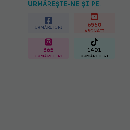
URMĂREȘTE-NE ȘI PE:
Gabriela Cristea, manifest
pentru respect și
acceptare: Corpul
fiecăruia spune o poveste
6560
URMĂRITORI
05.08.2026, 21:23
ABONAȚI
365
1401
URMĂRITORI
URMĂRITORI