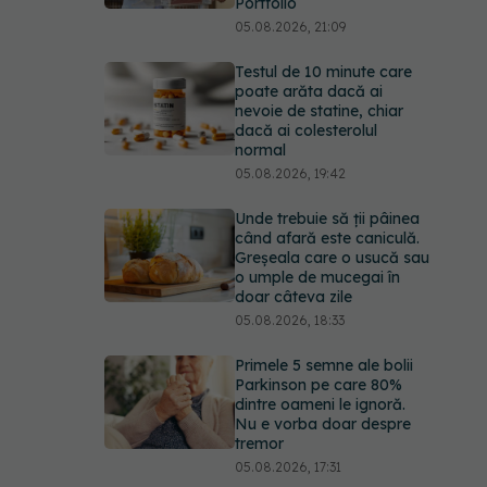
Portfolio
05.08.2026, 21:09
Testul de 10 minute care
poate arăta dacă ai
nevoie de statine, chiar
dacă ai colesterolul
normal
05.08.2026, 19:42
Unde trebuie să ții pâinea
când afară este caniculă.
Greșeala care o usucă sau
o umple de mucegai în
doar câteva zile
05.08.2026, 18:33
Primele 5 semne ale bolii
Parkinson pe care 80%
dintre oameni le ignoră.
Nu e vorba doar despre
tremor
05.08.2026, 17:31