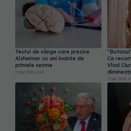
Testul de sânge care prezice
"Butonul"
Alzheimer cu ani înainte de
Ce recom
primele semne
Vlad Ciur
dimineaț
17 apr 2026, 11:14
17 apr 2026, 