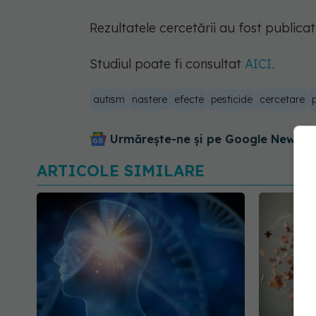
Rezultatele cercetării au fost public
Studiul poate fi consultat
AICI.
autism
nastere
efecte
pesticide
cercetare
Urmărește-ne și pe Google News - 
ARTICOLE SIMILARE