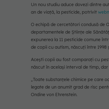
Un nou studiu aduce dovezi dintre auti
an de viață, la pesticide, potrivit
webm
O echipă de cercetători condusă de On
departamentele de Științe ale Sănătăț
expunerea la 11 pesticide comune într
de copii cu autism, născuți între 1998 ș
Acești copii au fost comparați cu pest
născut în același interval de timp, da
„Toate substanțele chimice pe care oam
legate de un anumit grad de risc pentr
Ondine von Ehrenstein.