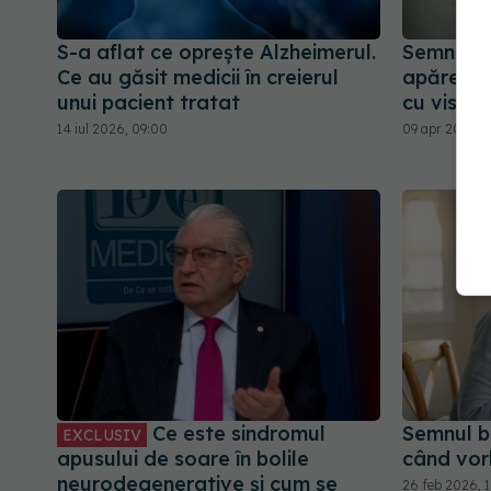
S-a aflat ce oprește Alzheimerul.
Semnul A
Ce au găsit medicii în creierul
apărea n
unui pacient tratat
cu visele
14 iul 2026, 09:00
09 apr 2026, 
Ce este sindromul
Semnul b
EXCLUSIV
apusului de soare în bolile
când vor
neurodegenerative și cum se
26 feb 2026, 1