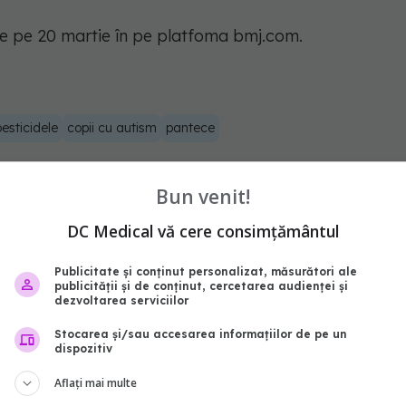
ate pe 20 martie în pe platfoma bmj.com.
pesticidele
copii cu autism
pantece
abonează‑te!
Bun venit!
DC Medical vă cere consimțământul
Publicitate și conținut personalizat, măsurători ale
publicității și de conținut, cercetarea audienței și
dezvoltarea serviciilor
Stocarea și/sau accesarea informațiilor de pe un
dispozitiv
Aflați mai multe