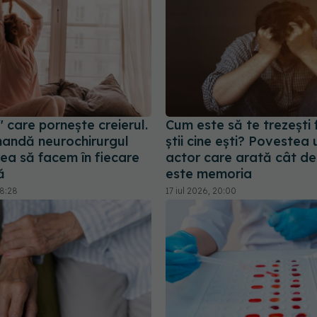
 care pornește creierul.
Cum este să te trezești 
andă neurochirurgul
știi cine ești? Povestea 
ea să facem în fiecare
actor care arată cât de
ă
este memoria
08:28
17 iul 2026, 20:00