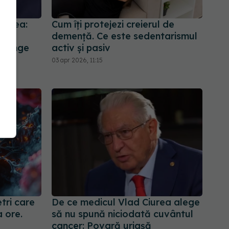
Ciurea:
Cum îți protejezi creierul de
are
demență. Ce este sedentarismul
e sânge
activ și pasiv
03 apr 2026, 11:15
tri care
De ce medicul Vlad Ciurea alege
 ore.
să nu spună niciodată cuvântul
cancer: Povară uriașă