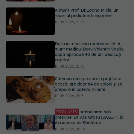
10.08.2026, 21:51
Doliu în medicina românească. A
murit medicul Doru Valentin Vasilie,
după aproape 40 de ani dedicați
copiilor
10.08.2026, 21:30
Cafeaua rece pe care o poți face
acasă: are doar 84 de calorii și se
prepară în câteva minute
10.08.2026, 20:51
EXCLUSIV
Ambulanța sub
presiune. Dr. Alis Grasu (SABIF), la
Academia de Sănătate
10.08.2026, 20:19
Semnul de pe picioare care poate
dezvălui că arterele sunt grav