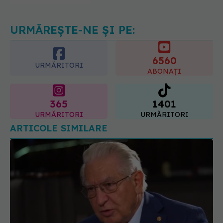
afectate
10.08.2026, 22:29
URMĂREȘTE-NE ȘI PE:
6560
URMĂRITORI
ABONAȚI
365
1401
URMĂRITORI
URMĂRITORI
ARTICOLE SIMILARE