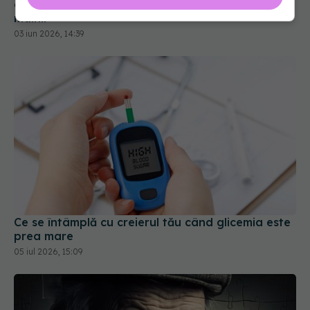
după AVC. Cum poate accelera recuperarea
mâinii
03 iun 2026, 14:39
Ce se întâmplă cu creierul tău când glicemia este
prea mare
05 iul 2026, 15:09