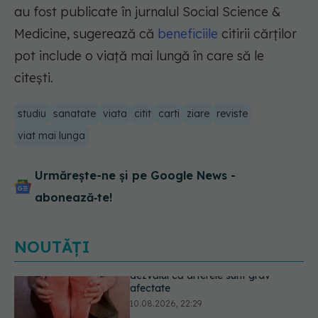
au fost publicate în jurnalul Social Science &
Medicine, sugerează că
beneficiile
citirii cărților
pot include o viață mai lungă în care să le
citești.
studiu
sanatate
viata
citit
carti
ziare
reviste
viat mai lunga
Urmărește-ne și pe Google News -
abonează‑te!
NOUTĂȚI
A murit Prof. Dr. Ioana Micle, un
reper al pediatriei timișorene