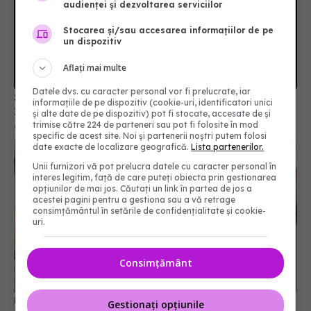
audienței și dezvoltarea serviciilor
Stocarea și/sau accesarea informațiilor de pe
un dispozitiv
Aflați mai multe
Datele dvs. cu caracter personal vor fi prelucrate, iar
Soluția simplă care reduce riscul de demență cu
informațiile de pe dispozitiv (cookie-uri, identificatori unici
25%
și alte date de pe dispozitiv) pot fi stocate, accesate de și
trimise către 224 de parteneri sau pot fi folosite în mod
05 apr 2026, 17:00
specific de acest site. Noi și partenerii noștri putem folosi
date exacte de localizare geografică.
Lista partenerilor.
Unii furnizori vă pot prelucra datele cu caracter personal în
interes legitim, față de care puteți obiecta prin gestionarea
opțiunilor de mai jos. Căutați un link în partea de jos a
acestei pagini pentru a gestiona sau a vă retrage
consimțământul în setările de confidențialitate și cookie-
uri.
Consimțământ
Un simplu joc ar putea schimba recuperarea
Gestionați opțiunile