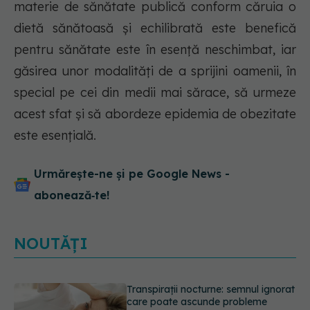
materie de sănătate publică conform căruia o
dietă sănătoasă și echilibrată este benefică
pentru sănătate este în esență neschimbat, iar
găsirea unor modalități de a sprijini oamenii, în
special pe cei din medii mai sărace, să urmeze
acest sfat și să abordeze epidemia de obezitate
este esențială.
Urmărește-ne și pe Google News -
abonează‑te!
NOUTĂȚI
Ce poți mânca și ce trebuie să eviți
dacă ai gastrită: exemplu de meniu