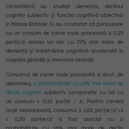
Cercetătorii au studiat demența, declinul
cognitiv subiectiv și funcția cognitivă obiectivă
în Marea Britanie. Ei au constatat că persoanele
cu un consum de carne roșie procesată ≥ 0,25
porții/zi aveau un risc cu 15% mai mare de
demență și îmbătrânire cognitivă accelerată în
cogniția globală și memoria verbală.
Consumul de carne roșie procesată a avut, de
asemenea,
o probabilitate cu 14% mai mare de
declin cognitiv
subiectiv comparativ cu cei cu
un consum < 0,10 porție / zi. Pentru carnea
roșie neprocesată, consumul ≥ 1,00 porție/zi vs
< 0,50 porție/zi a fost asociat cu o
probabilitate cu 16% mai mare de declin