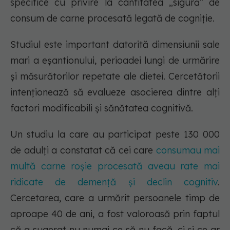
specifice cu privire la cantitatea „sigură” de
consum de carne procesată legată de cogniție.
Studiul este important datorită dimensiunii sale
mari a eșantionului, perioadei lungi de urmărire
și măsurătorilor repetate ale dietei. Cercetătorii
intenționează să evalueze asocierea dintre alți
factori modificabili și sănătatea cognitivă.
Un studiu la care au participat peste 130 000
de adulți a constatat că cei care
consumau mai
multă carne roșie procesată aveau rate mai
ridicate de demență și declin cognitiv
.
Cercetarea, care a urmărit persoanele timp de
aproape 40 de ani, a fost valoroasă prin faptul
că a sugerat nu numai ce să nu facă, ci și ce ar