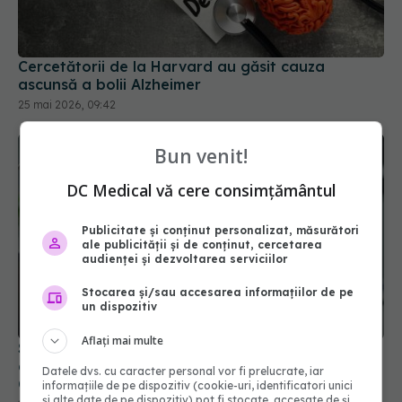
Cercetătorii de la Harvard au găsit cauza
ascunsă a bolii Alzheimer
25 mai 2026, 09:42
Bun venit!
DC Medical vă cere consimțământul
Publicitate și conținut personalizat, măsurători
ale publicității și de conținut, cercetarea
audienței și dezvoltarea serviciilor
Stocarea și/sau accesarea informațiilor de pe
un dispozitiv
Aflați mai multe
Semnul banal de la locul de muncă ce poate
anunța demența cu 15 ani înainte de diagnostic.
Datele dvs. cu caracter personal vor fi prelucrate, iar
Ce a descoperit un studiu recent
informațiile de pe dispozitiv (cookie-uri, identificatori unici
și alte date de pe dispozitiv) pot fi stocate, accesate de și