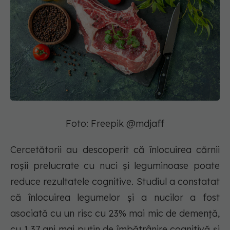
Foto: Freepik @mdjaff
Cercetătorii au descoperit că înlocuirea cărnii
roșii prelucrate cu nuci și leguminoase poate
reduce rezultatele cognitive. Studiul a constatat
că înlocuirea legumelor și a nucilor a fost
asociată cu un risc cu 23% mai mic de demență,
cu 1,37 ani mai puțin de îmbătrânire cognitivă și