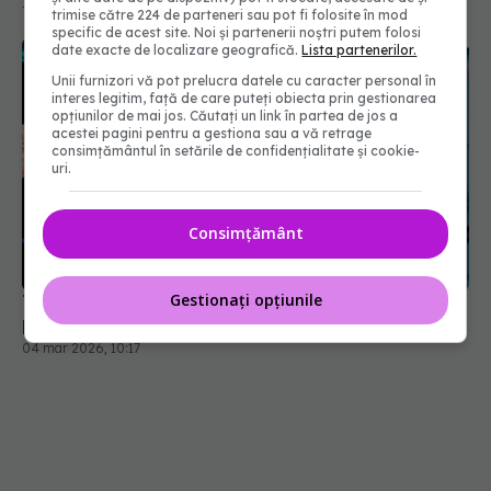
11 iul 2026, 14:15
trimise către 224 de parteneri sau pot fi folosite în mod
specific de acest site. Noi și partenerii noștri putem folosi
date exacte de localizare geografică.
Lista partenerilor.
Unii furnizori vă pot prelucra datele cu caracter personal în
interes legitim, față de care puteți obiecta prin gestionarea
opțiunilor de mai jos. Căutați un link în partea de jos a
acestei pagini pentru a gestiona sau a vă retrage
consimțământul în setările de confidențialitate și cookie-
uri.
Consimțământ
Gestionați opțiunile
Testul simplu care prezice Alzheimer înainte de
pierderea memoriei
04 mar 2026, 10:17